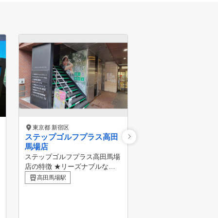
東京都 新宿区
東京都 新宿区
ステップゴルフプラス高田
ZENGOLF RANGE
馬場店
新宿御苑前店
ステップゴルフプラス高田馬場
ZENGOLFは、関東に
店の特徴 ★リーズナブルな定
上展開中！全打席に高
額制の料金プランで通い放題・
ュレーターを完備した
高田馬場駅
曙橋駅
打ち放題！ ★JR山手線・西武
受け放題・レンジ使い
新宿線・東京メトロ東西線「高
額制インドアゴルフス
田馬場駅」徒歩2分 ★クラブ、
練習場です。 専属プロ
シューズすべてレンタル無料！
フレッスンが、毎日い