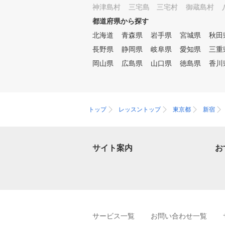
神津島村
大量の情報を受け入れら れる
三宅島 三宅村
御蔵島村
並列処理という特徴を活用して
都道府県から探す
いく。 このため、短時間で大
北海道
青森県
岩手県
宮城県
秋田
量に記憶、覚えたことはいつま
でも忘れず(いつでも思い出す
長野県
静岡県
岐阜県
愛知県
三重
ことができる)という理想のゴ
岡山県
広島県
山口県
徳島県
香川
ルフ上達が誰にでも可能になり
ます。 あの有名プロも使用し
ている魔法のクランクや魔法の
ホースをはじめ 沢山の練習器
具はそのようなテーマを感覚的
トップ
レッスントップ
東京都
新宿
に覚えるまさに体で覚えること
となります。 姉妹店のSWING2
4/7新宿店さんでもレッスン実
サイト案内
施しております！
お
サービス一覧
お問い合わせ一覧