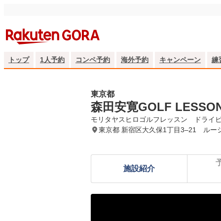
トップ
1人予約
コンペ予約
海外予約
キャンペーン
練
東京都
森田安寛GOLF LES
モリタヤスヒロゴルフレッスン　ドライ
東京都 新宿区大久保1丁目3‒21 ル
施設紹介