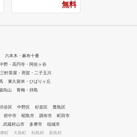
無料
★上級者だけでなく、初心者の
度でも受けられて、短
方も多数在籍！ ★女性も気軽
スコアアップを目指す
に通えます！ ★コースレッス
きます。 ①全打席に高性能シ
ンも多数開催！ ★ステップゴ
ミュレーター設置 高精
ルフ認定コーチによる個別レッ
ュレーターにより、フ
スン ★インドアゴルフスクー
ドローなどの球筋を忠
ルNo1の店舗数
。ショット改善に必要
数値化され、ゴルフの
題が「見える化」され
六本木・麻布十番
た、毎回自動的に2方
中野・高円寺・阿佐ヶ谷
イング撮影しており、
生や一時停止などで自
三軒茶屋・用賀・二子玉川
ームを客観的かつ詳細
馬
東久留米・ひばりヶ丘
ることができます。 ②シミュ
歳烏山
青梅・拝島
レーターを活用した専
よるレッスン シミュレ
により「見える化」さ
渋谷区
中野区
杉並区
豊島区
タをもとに、外部資格
専属プロがレッスンを
府中市
昭島市
調布市
町田市
ます。会員様に目標を
武蔵村山市
多摩市
稲城市
、シミュレーターの映
摩町
大島町
利島村
新島村
データを確認しながら