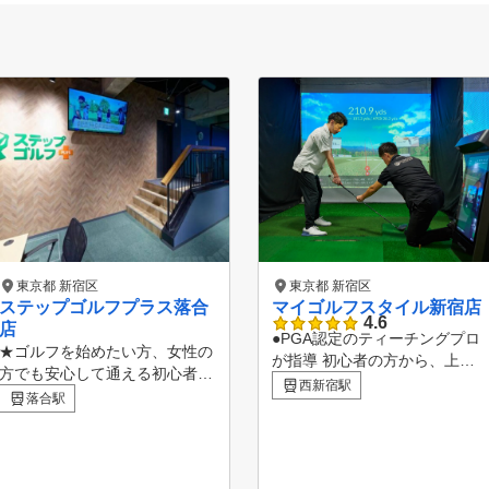
東京都 新宿区
東京都 新宿区
ステップゴルフプラス落合
マイゴルフスタイル新宿店
4.6
店
●PGA認定のティーチングプロ
★ゴルフを始めたい方、女性の
が指導 初心者の方から、上級
方でも安心して通える初心者プ
者の方まで幅広く確かなレッス
西新宿駅
ログラムも充実!!～無料体験予
落合駅
ンを提供いたします。 ●クラブ
約受付中!!～ ★新規入会いただ
・シューズレンタル無料！仕事
いた方に割引キャンペーン実施
帰り、お買い物ついでにゴルフ
中!! ★受講制限&回数制限なし
が気軽に楽しめます。 ●2023年
のインドアゴルフスクール!! ★