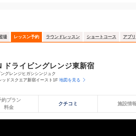
習場
レッスン予約
ラウンドレッスン
ショートコース
アプリ
SON ドライビングレンジ東新宿
ビングレンジヒガシシンジュク
ーシッドスクエア新宿イースト1F
地図を見る
予約プラン

クチコミ
施設情
料金