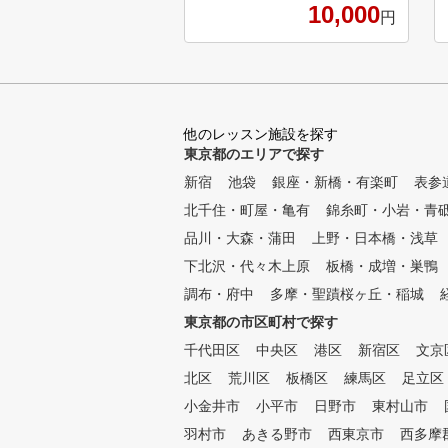
つまでも忘れずに、いつでも思
10,000
円
い出すことができるという理想
的なレッスン法であります。
多くのゴルファーは、スイング
を覚えるために何個も何個もボ
ールを打ちいろいろYou Tube
を見たり、 理論の左脳だけを
他のレッスン施設を探す
使って覚えようとしています。
東京都のエリアで探す
しかし左脳は直列処理が特徴の
新宿
ため、何かをすれば何かが出来
池袋
銀座・新橋・有楽町
表参
なくなってしまいます。 一度
北千住・町屋・亀有
錦糸町・小岩・青
に大量の情報を受け入れて処理
品川・大森・蒲田
上野・日本橋・浅草
することができない。 これが
、打っても打っても 上手くい
下北沢・代々木上原
板橋・成増・巣鴨
ったり上手くいかなかったりの
調布・府中
多摩・聖蹟桜ヶ丘・稲城
繰り返しで、なかなか上手くな
東京都の市区町村で探す
れない原因なのです。 しかし
、メンタル構築法は、まず右脳
千代田区
中央区
港区
新宿区
文京
を活 性化させることから始ま
北区
荒川区
板橋区
練馬区
足立区
る。 独自に開発しまた練習器
具による多目的練習で、イメー
小金井市
小平市
日野市
東村山市
ジ脳と呼ばれる右脳のイメージ
羽村市
あきる野市
西東京市
西多摩
カと直感力を強化し、 高速に