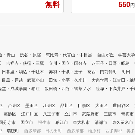
9月から全打席にスクリーンを
無料
550
ゴルフクラブ&シューズは無料
円
設置し、弾道解析器とスイング
レンタルあり！ ★全打席スイ
モニターを導入致しました。是
ングチェックできる解析機付き
非ご利用下さい。 ●3ｍ×3ｍの
‼ ★天候に影響されないゴルフ
傾斜付きパター練習も新設！パ
練習場としても利用できます。
ターのレッスンも受けられます
★ライフスタイルに合わせた3
！
つの料金プランをご用意
道・青山
渋谷・原宿
恵比寿・代官山・中目黒
自由が丘・学芸大学
砥
吉祥寺・荻窪・三鷹
立川・国立・国分寺
八王子・日野・昭島
日暮里・駒込・千駄木
赤羽・十条・王子
葛西・門前仲町
町田
目黒・戸越・武蔵小山
田無・小平・久米川
大泉学園・江古田・練
経堂・成城学園・狛江
飯田橋・四谷・御茶ノ水
笹塚・下高井戸・千
区
台東区
墨田区
江東区
品川区
目黒区
大田区
世田谷区
葛飾区
江戸川区
八王子市
立川市
武蔵野市
三鷹市
青梅市
国分寺市
国立市
福生市
狛江市
東大和市
清瀬市
東久留米市
郡 瑞穂町
西多摩郡 日の出町
西多摩郡 檜原村
西多摩郡 奥多