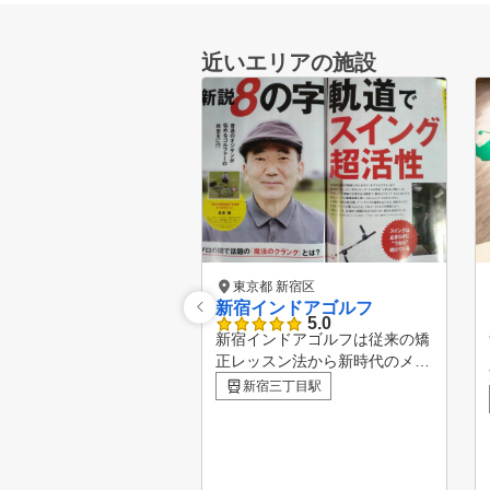
近いエリアの施設
東京都 新宿区
新宿インドアゴルフ
5.0
新宿インドアゴルフは従来の矯
正レッスン法から新時代のメン
タル構築レッスンを確立 して
新宿三丁目駅
います。 メンタル構築法は、
練習時間の少ないゴルファーで
も、 短時間で大量のゴルフ理
論を体得し、 覚えたことはい