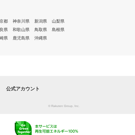
にわかりやすくレッス
。会員様一人一人のレ
容をカルテで共有して
回の復習や今後の課題
京都
神奈川県
新潟県
山梨県
続してレッスンを受け
良県
和歌山県
鳥取県
島根県
けます。 ③レッスン受け放題
崎県
鹿児島県
沖縄県
、レンジ使い放題のサ
デル 外部資格を有する
ロのレッスンを、毎日
も受けられます。また
い放題なので、一人で
い時にはシミュレーシ
って、効率よく練習で
お客様のご予定にあわ
利用ください。 ④ゴルフ初心
公式アカウント
者から上級者まで楽し
モード 同じシチュエー
で繰り返しショット練
© Rakuten Group, Inc.
、ゲーム感覚でティー
やアプローチの練習を
り、実際のコースをリ
現したコースでラウン
、数多くの練習モード