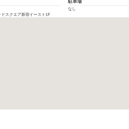
駐車場
なし
ッドスクエア新宿イースト1F