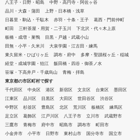
八王子・日野・昭島
、打っても打っても 上手くい
中野・高円寺・阿佐ヶ谷
ったり上手くいかなかったりの
品川・大森・蒲田
上野・日本橋・浅草
繰り返しで、なかなか上手くな
日暮里・駒込・千駄木
赤羽・十条・王子
葛西・門前仲町
れない原因なのです。 しかし
、メンタル構築法は、まず右脳
町田
三軒茶屋・用賀・二子玉川
下北沢・代々木上原
を活 性化させることから始ま
板橋・成増・巣鴨
目黒・戸越・武蔵小山
る。 独自に開発しまた練習器
田無・小平・久米川
具による多目的練習で、イメー
大泉学園・江古田・練馬
ジ脳と呼ばれる右脳のイメージ
東久留米・ひばりヶ丘
調布・府中
多摩・聖蹟桜ヶ丘・稲城
カと直感力を強化し、 高速に
経堂・成城学園・狛江
飯田橋・四谷・御茶ノ水
大量の情報を受け入れら れる
並列処理という特徴を活用して
笹塚・下高井戸・千歳烏山
青梅・拝島
いく。 このため、短時間で大
東京都の市区町村で探す
量に記憶、覚えたことはいつま
千代田区
でも忘れず(いつでも思い出す
中央区
港区
新宿区
文京区
台東区
墨田区
ことができる)という理想のゴ
江東区
品川区
目黒区
大田区
世田谷区
渋谷区
ルフ上達が誰にでも可能になり
中野区
杉並区
豊島区
北区
荒川区
板橋区
練馬区
ます。 あの有名プロも使用し
ている魔法のクランクや魔法の
足立区
葛飾区
江戸川区
八王子市
立川市
武蔵野市
ホースをはじめ 沢山の練習器
三鷹市
青梅市
府中市
昭島市
調布市
町田市
具はそのようなテーマを感覚的
小金井市
に覚えるまさに体で覚えること
小平市
日野市
東村山市
国分寺市
国立市
となります。 姉妹店のSWING2