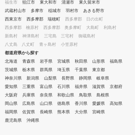
福生市
狛江市
東大和市
清瀬市
東久留米市
4/7新宿店さんでもレッスン実
武蔵村山市
多摩市
稲城市
羽村市
あきる野市
施しております！
西東京市
西多摩郡 瑞穂町
西多摩郡 日の出町
西多摩郡 檜原村
西多摩郡 奥多摩町
大島町
利島村
新島村
神津島村
三宅島 三宅村
御蔵島村
八丈島 八丈町
青ヶ島村
小笠原村
都道府県から探す
北海道
青森県
岩手県
宮城県
秋田県
山形県
福島県
茨城県
栃木県
群馬県
埼玉県
千葉県
東京都
神奈川県
新潟県
山梨県
長野県
静岡県
岐阜県
愛知県
三重県
富山県
石川県
福井県
滋賀県
京都府
大阪府
兵庫県
奈良県
和歌山県
鳥取県
島根県
岡山県
広島県
山口県
徳島県
香川県
愛媛県
高知県
福岡県
佐賀県
長崎県
熊本県
大分県
宮崎県
鹿児島県
沖縄県