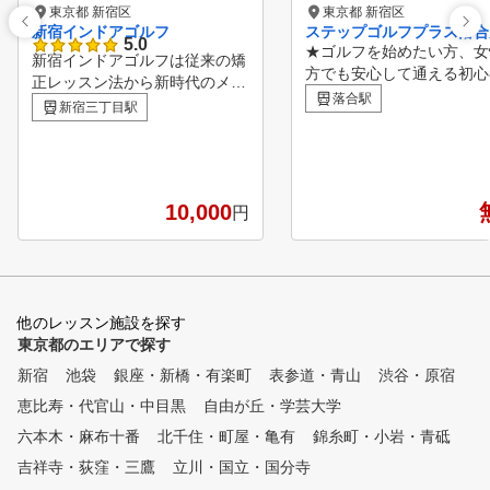
東京都 新宿区
東京都 新宿区
新宿インドアゴルフ
ステップゴルフプラス落合
5.0
★ゴルフを始めたい方、女
新宿インドアゴルフは従来の矯
方でも安心して通える初心
正レッスン法から新時代のメン
ログラムも充実!!～無料体
落合駅
タル構築レッスンを確立 して
新宿三丁目駅
約受付中!!～ ★新規入会
います。 メンタル構築法は、
いた方に割引キャンペーン
練習時間の少ないゴルファーで
中!! ★受講制限&回数制限
も、 短時間で大量のゴルフ理
のインドアゴルフスクール!
論を体得し、 覚えたことはい
ゴルフクラブ&シューズは
10,000
円
つまでも忘れずに、いつでも思
レンタルあり！ ★全打席
い出すことができるという理想
ングチェックできる解析機
的なレッスン法であります。
‼ ★天候に影響されないゴ
多くのゴルファーは、スイング
練習場としても利用できま
を覚えるために何個も何個もボ
★ライフスタイルに合わせ
他のレッスン施設を探す
ールを打ちいろいろYou Tube
つの料金プランをご用意
東京都のエリアで探す
を見たり、 理論の左脳だけを
使って覚えようとしています。
新宿
池袋
銀座・新橋・有楽町
表参道・青山
渋谷・原宿
しかし左脳は直列処理が特徴の
恵比寿・代官山・中目黒
自由が丘・学芸大学
ため、何かをすれば何かが出来
なくなってしまいます。 一度
六本木・麻布十番
北千住・町屋・亀有
錦糸町・小岩・青砥
に大量の情報を受け入れて処理
吉祥寺・荻窪・三鷹
立川・国立・国分寺
することができない。 これが