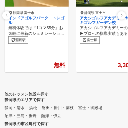
静岡県 富士市
静岡県 富士市
インドアゴルフパーク トレゴ
アカシゴルフアカデミー 
ル
キゴルフガーデン校
無料体験では『1コマ55分』お
アカシゴルフアカデミーの
気軽に最新のシュミレーション
▶プロへの指導実績もある
マシンが無料で体験できます！
ィーチングプロが手厚い
竪堀駅
富士駅
「続けられるか心配」「インド
▶ゴルフ指導歴2001年~ 
アゴルフを試してみたい」「夏
ニアからシニアまで、お客
も冬も快適空間で好きな時に練
ニーズに合わせたレッスン
習できるゴルフ環境が欲しい・
イル ▶頻度は自由！お仕
無料
3,3
・」 そんなゴルファーのお声
も通いやすいタイムテー
にお応えする施設がトレゴルで
▶個人・グループラウンド
す。 地域最大級の上質空間×3
スン対応
種類の最先端シミュレーション
マシンが時間内使い放題！ さ
他のレッスン施設を探す
らにプロのワンポイントアドバ
静岡県のエリアで探す
イスも月会費内で受け放題！デ
静岡・清水
ータ×プロレッスンで効率的に
浜松
磐田・掛川・藤枝
富士・御殿場
過去最高のスコアや飛距離アッ
沼津・三島・裾野
熱海・伊豆
プを目指せます！ インドアゴ
静岡県の市区町村で探す
ルフパークトレゴルでワンラン