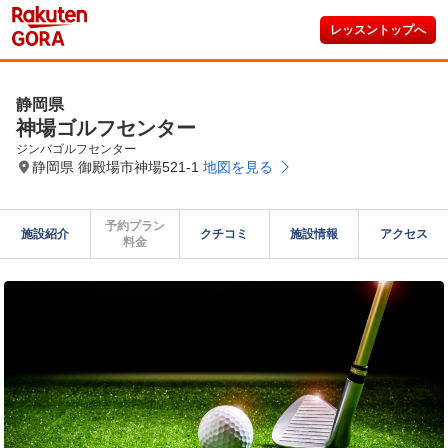
レッスントップへ
静岡県
神場ゴルフセンター
ジンバゴルフセンター
静岡県 御殿場市神場521-1
地図を見る
予約プラン

施設紹介
クチコミ
施設情報
アクセス
料金