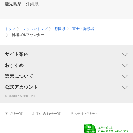
ので雨の日でも安心してご来店
鹿児島県
沖縄県
いただけます。 ・レンタル用
品充実で手ぶら利用も可能！
クラブはもちろん、シューズや
グローブまで練習に必要な一式
トップ
レッスントップ
静岡県
富士・御殿場
を全て無料レンタルできます。
神場ゴルフセンター
サイト案内
おすすめ
楽天について
公式アカウント
© Rakuten Group, Inc.
アプリ一覧
お問い合わせ一覧
サステナビリティ