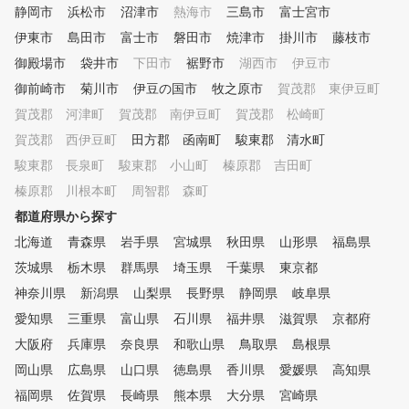
ク上のライフスタイルを手に入
静岡市
浜松市
沼津市
熱海市
三島市
富士宮市
れましょう！ ■トレゴルの魅力
伊東市
島田市
富士市
磐田市
焼津市
掛川市
藤枝市
・地域最大級10打席完備で混雑
御殿場市
なく楽しめる 「練習したいけ
袋井市
下田市
裾野市
湖西市
伊豆市
ど空いていない・・」そんなお
御前崎市
菊川市
伊豆の国市
牧之原市
賀茂郡 東伊豆町
悩みを最大限解消するノンスト
賀茂郡 河津町
賀茂郡 南伊豆町
賀茂郡 松崎町
レスな練習環境を実現。 ・完
全予約制なので待ち時間なく好
賀茂郡 西伊豆町
田方郡 函南町
駿東郡 清水町
きなマシンを使える お手持ち
駿東郡 長泉町
駿東郡 小山町
榛原郡 吉田町
のスマホから簡単に予約可能。
榛原郡 川根本町
当日予約も可能な完全予約制な
周智郡 森町
のでちょっとした空き時間など
都道府県から探す
にすぐ練習ができる！ ・24時
北海道
青森県
岩手県
宮城県
秋田県
山形県
福島県
間365日好きな時間に練習でき
る 入退館管理や死角のない防
茨城県
栃木県
群馬県
埼玉県
千葉県
東京都
犯カメラの設置で女性でも安心
神奈川県
新潟県
山梨県
長野県
静岡県
岐阜県
してご利用いただけます。 ・
愛知県
プロコーチ所属なので月会費内
三重県
富山県
石川県
福井県
滋賀県
京都府
で手軽にワンポイントレッスン
大阪府
兵庫県
奈良県
和歌山県
鳥取県
島根県
を受けられる ・無料駐車場完
岡山県
広島県
山口県
徳島県
香川県
愛媛県
高知県
備で通いやすい 200台の無料駐
車場完備。屋根付駐車場もある
福岡県
佐賀県
長崎県
熊本県
大分県
宮崎県