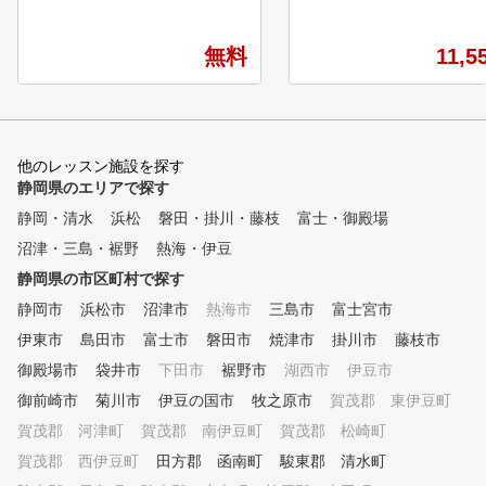
アゴルフを試してみたい」「夏
かな自然で皆様のお越しを
も冬も快適空間で好きな時に練
ちしております。 打席は
習できるゴルフ環境が欲しい・
から営業しております。ゴ
無料
11,5
・」 そんなゴルファーのお声
コースに行く前にちょっと
にお応えする施設がトレゴルで
したい! ゴルフコースの帰
す。 地域最大級の上質空間×3
反省会も兼ねて練習したい
種類の最先端シミュレーション
ど是非、ご利用ください。
マシンが時間内使い放題！ さ
他のレッスン施設を探す
らにプロのワンポイントアドバ
静岡県のエリアで探す
イスも月会費内で受け放題！デ
静岡・清水
ータ×プロレッスンで効率的に
浜松
磐田・掛川・藤枝
富士・御殿場
過去最高のスコアや飛距離アッ
沼津・三島・裾野
熱海・伊豆
プを目指せます！ インドアゴ
静岡県の市区町村で探す
ルフパークトレゴルでワンラン
ク上のライフスタイルを手に入
静岡市
浜松市
沼津市
熱海市
三島市
富士宮市
れましょう！ ■トレゴルの魅力
伊東市
島田市
富士市
磐田市
焼津市
掛川市
藤枝市
・地域最大級10打席完備で混雑
御殿場市
なく楽しめる 「練習したいけ
袋井市
下田市
裾野市
湖西市
伊豆市
ど空いていない・・」そんなお
御前崎市
菊川市
伊豆の国市
牧之原市
賀茂郡 東伊豆町
悩みを最大限解消するノンスト
賀茂郡 河津町
賀茂郡 南伊豆町
賀茂郡 松崎町
レスな練習環境を実現。 ・完
全予約制なので待ち時間なく好
賀茂郡 西伊豆町
田方郡 函南町
駿東郡 清水町
きなマシンを使える お手持ち