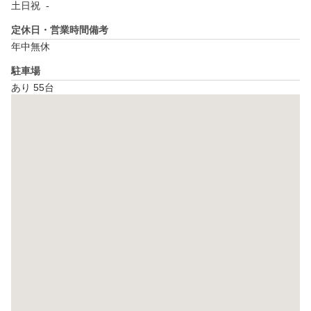
土日祝  - 
定休日・営業時間備考
年中無休
駐車場
あり 55台