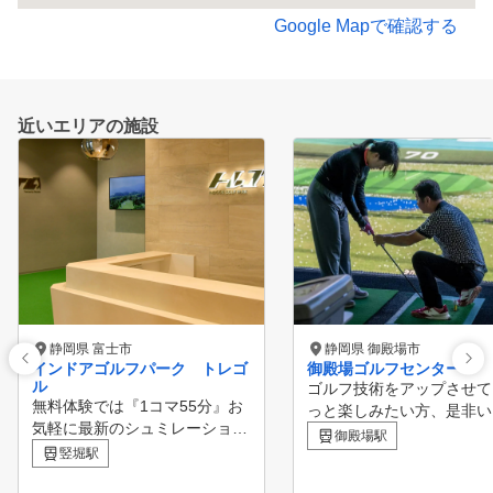
Google Mapで確認する
近いエリアの施設
静岡県 富士市
静岡県 御殿場市
インドアゴルフパーク トレゴ
御殿場ゴルフセンター
ル
ゴルフ技術をアップさせて
無料体験では『1コマ55分』お
っと楽しみたい方、是非い
気軽に最新のシュミレーション
てください。 ゴルフをシ
御殿場駅
マシンが無料で体験できます！
竪堀駅
ルに! 初心者から上級者ま
「続けられるか心配」「インド
寧に教えます! 充実の設備と豊