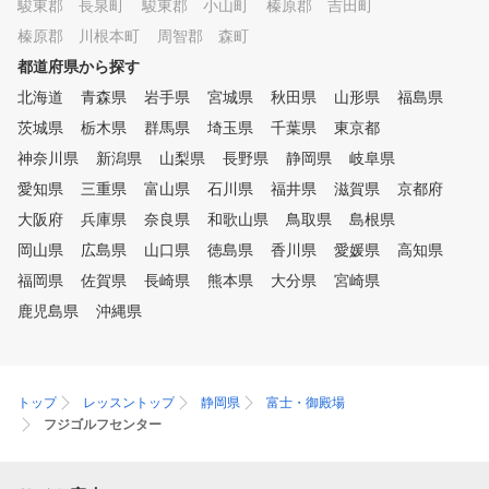
駿東郡 長泉町
駿東郡 小山町
榛原郡 吉田町
のスマホから簡単に予約可能。
榛原郡 川根本町
当日予約も可能な完全予約制な
周智郡 森町
のでちょっとした空き時間など
都道府県から探す
にすぐ練習ができる！ ・24時
北海道
青森県
岩手県
宮城県
秋田県
山形県
福島県
間365日好きな時間に練習でき
る 入退館管理や死角のない防
茨城県
栃木県
群馬県
埼玉県
千葉県
東京都
犯カメラの設置で女性でも安心
神奈川県
新潟県
山梨県
長野県
静岡県
岐阜県
してご利用いただけます。 ・
愛知県
プロコーチ所属なので月会費内
三重県
富山県
石川県
福井県
滋賀県
京都府
で手軽にワンポイントレッスン
大阪府
兵庫県
奈良県
和歌山県
鳥取県
島根県
を受けられる ・無料駐車場完
岡山県
広島県
山口県
徳島県
香川県
愛媛県
高知県
備で通いやすい 200台の無料駐
車場完備。屋根付駐車場もある
福岡県
佐賀県
長崎県
熊本県
大分県
宮崎県
ので雨の日でも安心してご来店
鹿児島県
沖縄県
いただけます。 ・レンタル用
品充実で手ぶら利用も可能！
クラブはもちろん、シューズや
グローブまで練習に必要な一式
トップ
レッスントップ
静岡県
富士・御殿場
を全て無料レンタルできます。
フジゴルフセンター