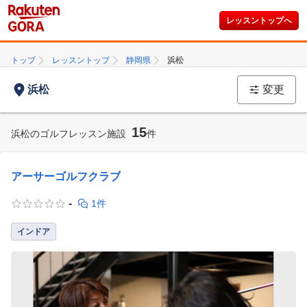
レッスントップへ
トップ
レッスントップ
静岡県
浜松
浜松
変更
15
浜松のゴルフレッスン施設
件
アーサーゴルフクラブ
-
1件
インドア