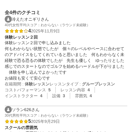
全4件のクチコミ
冷えたオニギリさん
40代
女性
平均スコア：わからない（ラウンド未経験）
4
2025年11月9日
体験レッスン２回
体験レッスン２回で申し込みました

何もわからない状態でしたが　個々のレベルやペースに合わせて
のアドバイスをしてくれていると思いました　何もわからなく未
経験で恐る恐るの体験でしたが　先生も優しく　ゆったりとした
感じでのスタートなのでゴルフを始めるハードルが下がりました
　体験を申し込んでよかったです

お値段も安くて安心です
在籍期間 :
体験レッスン
レッスンタイプ :
グループレッスン
コストパフォーマンス
5
レッスン内容
4
インストラクター
4
設備
3
雰囲気
4
ソラン626さん
30代
男性
平均スコア：わからない（ラウンド未経験）
5
2025年9月29日
スクールの雰囲気