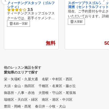
ティーチングスタッフ（ゴルフ
スポーツプラスゴルフレッ
シティ）
清洲（セントラルフィット
3.5
クラブ清洲）
現在、ご予約受付を中止さ
ティーチングスタッフゴルフス
いただいております。詳細
クールでは、若手イケメンティ
知らせ欄にてご確認お願い
大里駅
ーチングプロから レッスン歴2
名鉄一宮駅
ます。 東海エリア最大打席数
0年以上のベテランプロや女子
！ ２００yd近く距離があ
プロゴルファーまで勢揃い。
開放感抜群です！ 芝から
豊富な経験と実力を兼ね備えた
イベントやコースイベント
、わかりやすくたのしい指導で
無料
5
盛りだくさんです。 コー
評価の高いティーチングプロ集
経験の方でも安心して参加
団です。 一緒にゴルフを楽し
るイベントなのでぜひご参
く上達しましょう！ ＜ゴルフ
さい！ 会員の半分以上が
シティのオススメポイント＞
のお客様です！ 【UGM方式と
・ゆとりの90分授業で、きめ細
他のレッスン施設を探す
は】 Utilizing Gravity Mov
やかな指導 曜日、時間の振替
愛知県のエリアで探す
t Methodの頭文字を取り、Ut
もご希望に応じます ・講師は
栄・矢場町・久屋大通
名駅・中村区・西区
ing（利用）、Gravity（
、正規のライセンスを習得して
、Movement（運動）を
大須・金山・熱田区
千種区・名東区・藤が丘
います 日本プロゴルフ協
ています。 私たちのゴル
会（P G A）公認 および各テ
御器所・八事・赤池
大曽根・守山区・尾張旭
クールではUGM理論を採
ィーチング団体公認 ・実践形
、クラブ（道具）を最大限
瑞穂区・天白区・緑区
南区・港区・中川区
式のラウンドレッスンも開催
い、優しく身体のタイプに
平日、土日祝それぞれに実施
豊田・岡崎・西尾
春日井・小牧・犬山
たスイングを身につけるこ