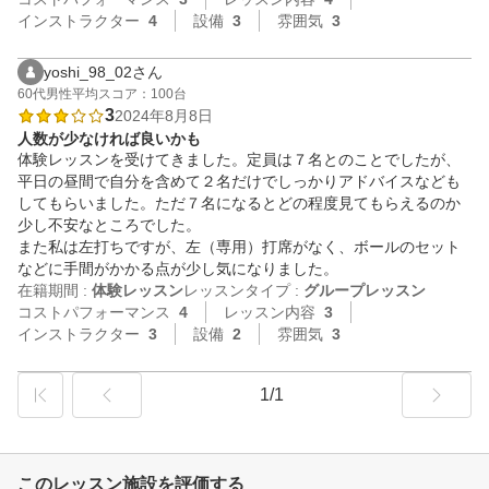
インストラクター
4
設備
3
雰囲気
3
yoshi_98_02さん
60代
男性
平均スコア：100台
3
2024年8月8日
人数が少なければ良いかも
体験レッスンを受けてきました。定員は７名とのことでしたが、
平日の昼間で自分を含めて２名だけでしっかりアドバイスなども
してもらいました。ただ７名になるとどの程度見てもらえるのか
少し不安なところでした。

また私は左打ちですが、左（専用）打席がなく、ボールのセット
などに手間がかかる点が少し気になりました。
在籍期間 :
体験レッスン
レッスンタイプ :
グループレッスン
コストパフォーマンス
4
レッスン内容
3
インストラクター
3
設備
2
雰囲気
3
1/1
このレッスン施設を評価する