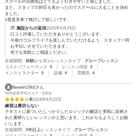
スクールの雰囲気はとてもよく行きやすいと感じました。

また、スタッフの対応も良かったのでスクールに入ることを決め
ました。

1度是非来て検討して欲しいです。
施設からの返信
2025年9月29日
口コミ評価していただきありがとうございます。

今後のゴルフライフを楽しんでいただけるよう、スタッフ一同
お手伝いさせていただきます。

何でも気軽にご相談ください。
在籍期間 :
体験レッスン
レッスンタイプ :
グループレッスン
コストパフォーマンス
5
レッスン内容
5
インストラクター
5
設備
4
雰囲気
4
Bewish1962さん
50代
女性
平均スコア：100台
4
2024年9月22日
練習は裏切らない
テキストに基づいたしっかりしたロジックの解説と実戦に反映さ
れた素晴らしいレッスンかと思います。これからもよろしくお願
いします。
在籍期間 :
3年以上
レッスンタイプ :
グループレッスン
コストパフォーマンス
3
レッスン内容
4