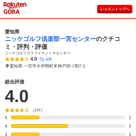
レッスントップへ
愛知県
ニッケゴルフ倶楽部一宮センター
のクチコ
ミ・評判・評価
ニッケゴルフクラブイチノミヤセンター
4.0
4件
愛知県 一宮市今伊勢町本神戸四ツ割7-1
総合評価
4.0
(4件)
5
1
4
2
3
1