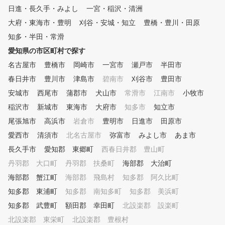
しています 初心者のコースデ
日進・長久手・みよし
一宮・稲沢・清洲
目標としています。 筋肉
ビューもサポート ・ツーピー
って力を発揮するのではな
大府・東海市・豊明
刈谷・安城・知立
豊橋・豊川・田原
スボールで練習ができます
重力による負担を受け入れ
コース球並みの打感で実戦向き
知多・半田・常滑
幹部の筋肉を伸張（伸び縮
です
させ、その反発力を引き出
愛知県の市区町村で探す
とで力を生み出す身体の使
名古屋市
豊橋市
岡崎市
一宮市
瀬戸市
半田市
、肩甲骨と股関節の可動域
春日井市
豊川市
津島市
碧南市
刈谷市
豊田市
げ、柔軟性を確保し、それ
の身体のタイプに適した効
安城市
西尾市
蒲郡市
犬山市
常滑市
江南市
小牧市
かつ、楽な動きで最大限の
稲沢市
新城市
東海市
大府市
知多市
知立市
ンシャルを発揮するスイン
習得し確実な上達をお約束
尾張旭市
高浜市
岩倉市
豊明市
日進市
田原市
す。
愛西市
清須市
北名古屋市
弥富市
みよし市
あま市
長久手市
愛知郡 東郷町
西春日井郡 豊山町
丹羽郡 大口町
丹羽郡 扶桑町
海部郡 大治町
海部郡 蟹江町
海部郡 飛島村
知多郡 阿久比町
知多郡 東浦町
知多郡 南知多町
知多郡 美浜町
知多郡 武豊町
額田郡 幸田町
北設楽郡 設楽町
北設楽郡 東栄町
北設楽郡 豊根村