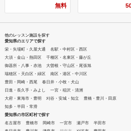
イベントやコースイベント
、わかりやすくたのしい指導で
無料
5
盛りだくさんです。 コー
評価の高いティーチングプロ集
経験の方でも安心して参加
団です。 一緒にゴルフを楽し
るイベントなのでぜひご参
く上達しましょう！ ＜ゴルフ
さい！ 会員の半分以上が
シティのオススメポイント＞
のお客様です！ 【UGM方式と
・ゆとりの90分授業で、きめ細
他のレッスン施設を探す
は】 Utilizing Gravity Mov
やかな指導 曜日、時間の振替
愛知県のエリアで探す
t Methodの頭文字を取り、Ut
もご希望に応じます ・講師は
栄・矢場町・久屋大通
名駅・中村区・西区
ing（利用）、Gravity（
、正規のライセンスを習得して
、Movement（運動）を
大須・金山・熱田区
います 日本プロゴルフ協
千種区・名東区・藤が丘
ています。 私たちのゴル
会（P G A）公認 および各テ
御器所・八事・赤池
大曽根・守山区・尾張旭
クールではUGM理論を採
ィーチング団体公認 ・実践形
、クラブ（道具）を最大限
瑞穂区・天白区・緑区
南区・港区・中川区
式のラウンドレッスンも開催
い、優しく身体のタイプに
平日、土日祝それぞれに実施
豊田・岡崎・西尾
春日井・小牧・犬山
たスイングを身につけるこ
しています 初心者のコースデ
日進・長久手・みよし
一宮・稲沢・清洲
目標としています。 筋肉
ビューもサポート ・ツーピー
って力を発揮するのではな
大府・東海市・豊明
スボールで練習ができます
刈谷・安城・知立
豊橋・豊川・田原
重力による負担を受け入れ
コース球並みの打感で実戦向き
知多・半田・常滑
幹部の筋肉を伸張（伸び縮
です
させ、その反発力を引き出
愛知県の市区町村で探す
とで力を生み出す身体の使
名古屋市
豊橋市
岡崎市
一宮市
瀬戸市
半田市
、肩甲骨と股関節の可動域