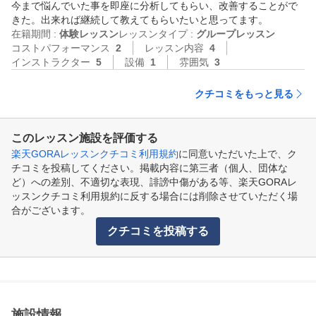
今まで悩んでいた事を即座に分析してもらい、改善することがで
きた。出来れば継続して教えてもらいたいと思ってます。
在籍期間 :
体験レッスン
レッスンタイプ :
グループレッスン
コストパフォーマンス
2
レッスン内容
4
インストラクター
5
設備
1
雰囲気
3
クチコミをもっと見る
このレッスン施設を評価する
楽天GORAレッスンクチコミ利用規約
に同意いただいた上で、ク
チコミを投稿してください。掲載内容に第三者（個人、団体な
ど）への差別、不適切な表現、誹謗中傷がある等、楽天GORAレ
ッスンクチコミ利用規約に反する場合には削除させていただく場
合がございます。
クチコミを投稿する
施設情報