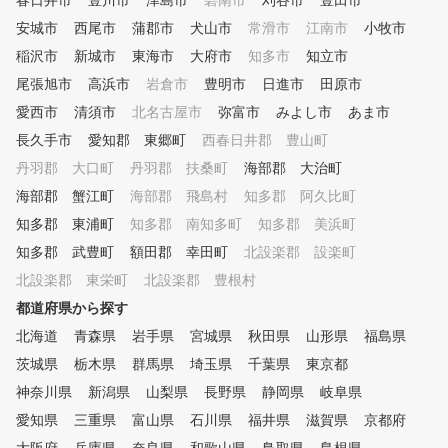
春日井市
豊川市
津島市
碧南市
刈谷市
げ、柔軟性を確保し、それ
豊田市
の身体のタイプに適した効
安城市
西尾市
蒲郡市
犬山市
常滑市
江南市
小牧市
かつ、楽な動きで最大限の
稲沢市
新城市
東海市
大府市
知多市
知立市
ンシャルを発揮するスイン
習得し確実な上達をお約束
尾張旭市
高浜市
岩倉市
豊明市
日進市
田原市
す。
愛西市
清須市
北名古屋市
弥富市
みよし市
あま市
長久手市
愛知郡 東郷町
西春日井郡 豊山町
丹羽郡 大口町
丹羽郡 扶桑町
海部郡 大治町
海部郡 蟹江町
海部郡 飛島村
知多郡 阿久比町
知多郡 東浦町
知多郡 南知多町
知多郡 美浜町
知多郡 武豊町
額田郡 幸田町
北設楽郡 設楽町
北設楽郡 東栄町
北設楽郡 豊根村
都道府県から探す
北海道
青森県
岩手県
宮城県
秋田県
山形県
福島県
茨城県
栃木県
群馬県
埼玉県
千葉県
東京都
神奈川県
新潟県
山梨県
長野県
静岡県
岐阜県
愛知県
三重県
富山県
石川県
福井県
滋賀県
京都府