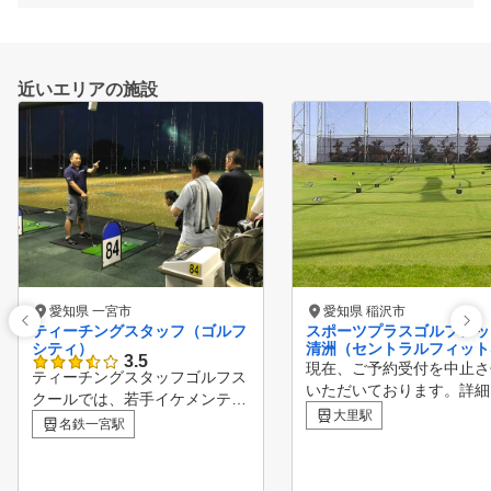
近いエリアの施設
愛知県 一宮市
愛知県 稲沢市
ティーチングスタッフ（ゴルフ
スポーツプラスゴルフレッ
シティ）
清洲（セントラルフィット
3.5
クラブ清洲）
現在、ご予約受付を中止さ
ティーチングスタッフゴルフス
いただいております。詳細
クールでは、若手イケメンティ
知らせ欄にてご確認お願い
大里駅
ーチングプロから レッスン歴2
名鉄一宮駅
ます。 東海エリア最大打席数
0年以上のベテランプロや女子
！ ２００yd近く距離があ
プロゴルファーまで勢揃い。
開放感抜群です！ 芝から
豊富な経験と実力を兼ね備えた