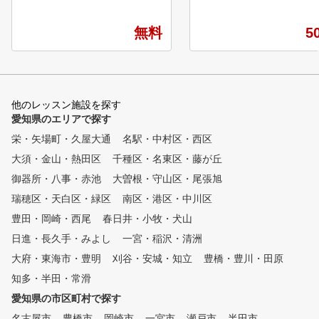
プロゴルファーまで勢揃い。
開放感抜群です！ 芝から
豊富な経験と実力を兼ね備えた
イベントやコースイベント
、わかりやすくたのしい指導で
無料
5
盛りだくさんです。 コー
評価の高いティーチングプロ集
経験の方でも安心して参加
団です。 一緒にゴルフを楽し
るイベントなのでぜひご参
く上達しましょう！ ＜ゴルフ
さい！ 会員の半分以上が
シティのオススメポイント＞
のお客様です！ 【UGM方式と
・ゆとりの90分授業で、きめ細
他のレッスン施設を探す
は】 Utilizing Gravity Mov
やかな指導 曜日、時間の振替
愛知県のエリアで探す
t Methodの頭文字を取り、Ut
もご希望に応じます ・講師は
栄・矢場町・久屋大通
名駅・中村区・西区
ing（利用）、Gravity（
、正規のライセンスを習得して
、Movement（運動）を
大須・金山・熱田区
います 日本プロゴルフ協
千種区・名東区・藤が丘
ています。 私たちのゴル
会（P G A）公認 および各テ
御器所・八事・赤池
大曽根・守山区・尾張旭
クールではUGM理論を採
ィーチング団体公認 ・実践形
、クラブ（道具）を最大限
瑞穂区・天白区・緑区
南区・港区・中川区
式のラウンドレッスンも開催
い、優しく身体のタイプに
平日、土日祝それぞれに実施
豊田・岡崎・西尾
春日井・小牧・犬山
たスイングを身につけるこ
しています 初心者のコースデ
日進・長久手・みよし
一宮・稲沢・清洲
目標としています。 筋肉
ビューもサポート ・ツーピー
って力を発揮するのではな
大府・東海市・豊明
スボールで練習ができます
刈谷・安城・知立
豊橋・豊川・田原
重力による負担を受け入れ
コース球並みの打感で実戦向き
知多・半田・常滑
幹部の筋肉を伸張（伸び縮
です
させ、その反発力を引き出
愛知県の市区町村で探す
とで力を生み出す身体の使
名古屋市
豊橋市
岡崎市
一宮市
瀬戸市
半田市