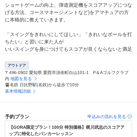
ショートゲームの向上、弾道測定機をスコアアップにつな
げる方法、コースマネージメントなど)をアマチュアの方
に本格的に教えていきます。

「スイングをきれいにしてほしい」「きれいなボールを打
ちたい」と習いに来た人が

いいスイングを身につけてもスコアが良くならないと満足
をしないことをきっかけにスコアアップに特化したレッス
ンを行うことにしました。

アウトドア
〒496-0902 愛知県 愛西市須依町白山101-1 P＆Aゴルフクラブ
アマチュアの皆様が想像しているような「このポイントを
内
地図を見る
名鉄 日比野駅(名鉄)から徒歩で10分
こうしたら良くなっていきますよ」「スイングのこのポイ
基本情報詳細
ントを意識してください」のようなレッスンではなく、

自分自身でスイング、クラブフェース、球筋、距離感をコ
ントロールできるように指導していきます。
予約プラン
申込みの流れを見る
【GORA限定プラン！100分 特別価格】梶川武志のスコアア
ップに特化したバンカーレッスン