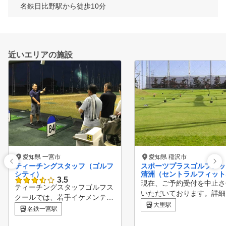
名鉄日比野駅から徒歩10分
近いエリアの施設
愛知県 一宮市
愛知県 稲沢市
ティーチングスタッフ（ゴルフ
スポーツプラスゴルフレッ
シティ）
清洲（セントラルフィット
3.5
クラブ清洲）
現在、ご予約受付を中止さ
ティーチングスタッフゴルフス
いただいております。詳細
クールでは、若手イケメンティ
知らせ欄にてご確認お願い
大里駅
ーチングプロから レッスン歴2
名鉄一宮駅
ます。 東海エリア最大打席数
0年以上のベテランプロや女子
！ ２００yd近く距離があ