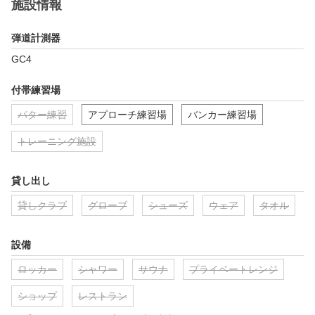
施設情報
弾道計測器
GC4
付帯練習場
パター練習
アプローチ練習場
バンカー練習場
トレーニング施設
貸し出し
貸しクラブ
グローブ
シューズ
ウェア
タオル
設備
ロッカー
シャワー
サウナ
プライベートレンジ
ショップ
レストラン