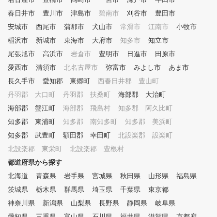
、肩甲骨と股関節の可動域
春日井市
豊川市
津島市
碧南市
刈谷市
げ、柔軟性を確保し、それ
豊田市
の身体のタイプに適した効
安城市
西尾市
蒲郡市
犬山市
常滑市
江南市
小牧市
かつ、楽な動きで最大限の
稲沢市
新城市
東海市
大府市
知多市
知立市
ンシャルを発揮するスイン
習得し確実な上達をお約束
尾張旭市
高浜市
岩倉市
豊明市
日進市
田原市
す。
愛西市
清須市
北名古屋市
弥富市
みよし市
あま市
長久手市
愛知郡 東郷町
西春日井郡 豊山町
丹羽郡 大口町
丹羽郡 扶桑町
海部郡 大治町
海部郡 蟹江町
海部郡 飛島村
知多郡 阿久比町
知多郡 東浦町
知多郡 南知多町
知多郡 美浜町
知多郡 武豊町
額田郡 幸田町
北設楽郡 設楽町
北設楽郡 東栄町
北設楽郡 豊根村
都道府県から探す
北海道
青森県
岩手県
宮城県
秋田県
山形県
福島県
茨城県
栃木県
群馬県
埼玉県
千葉県
東京都
神奈川県
新潟県
山梨県
長野県
静岡県
岐阜県
愛知県
三重県
富山県
石川県
福井県
滋賀県
京都府