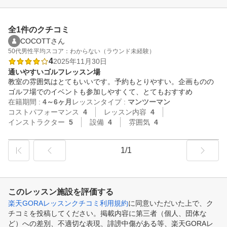
全1件のクチコミ
COCOTTさん
50代
男性
平均スコア：わからない（ラウンド未経験）
4
2025年11月30日
通いやすいゴルフレッスン場
教室の雰囲気はとてもいいです。予約もとりやすい。企画ものの
ゴルフ場でのイベントも参加しやすくて、とてもおすすめ
在籍期間 :
4～6ヶ月
レッスンタイプ :
マンツーマン
コストパフォーマンス
4
レッスン内容
4
インストラクター
5
設備
4
雰囲気
4
1/1
このレッスン施設を評価する
楽天GORAレッスンクチコミ利用規約
に同意いただいた上で、ク
チコミを投稿してください。掲載内容に第三者（個人、団体な
ど）への差別、不適切な表現、誹謗中傷がある等、楽天GORAレ