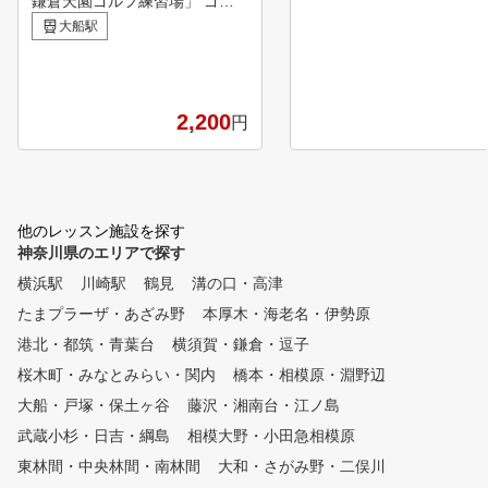
鎌倉天園ゴルフ練習場」 ゴル
フスクールにヨガの理念やピラ
大船駅
ティスレッスンを取り入れ、ケ
ガを予防し、健康的にゴルフの
上達を図るゴルフスクールです
。美容やダイエットの効果も期
2,200
円
待できます。 ピラティスは西
洋のヨガといわれ、ゴルフの上
達に欠かすことのできない体幹
強化や柔軟性向上、バランス能
力向上が図れると共に、腰痛改
他のレッスン施設を探す
善や肩こり解消など健康面でも
神奈川県のエリアで探す
高い効果が得られます。 ゴル
横浜駅
川崎駅
鶴見
溝の口・高津
フスクールＧＨＳは、「健康的
に上達する」をモットーに、神
たまプラーザ・あざみ野
本厚木・海老名・伊勢原
奈川県内、横浜、川崎、湘南地
港北・都筑・青葉台
横須賀・鎌倉・逗子
区で展開しているゴルフスクー
ルです。 通常レッスンの他、
桜木町・みなとみらい・関内
橋本・相模原・淵野辺
コースで即スコアアップにつな
大船・戸塚・保土ヶ谷
藤沢・湘南台・江ノ島
がるラウンドレッスンや、コー
武蔵小杉・日吉・綱島
相模大野・小田急相模原
ス貸し切りレッスン、手軽なシ
ョートコース、上達セミナー、
東林間・中央林間・南林間
大和・さがみ野・二俣川
他にもコンペや合宿、ゴルフツ