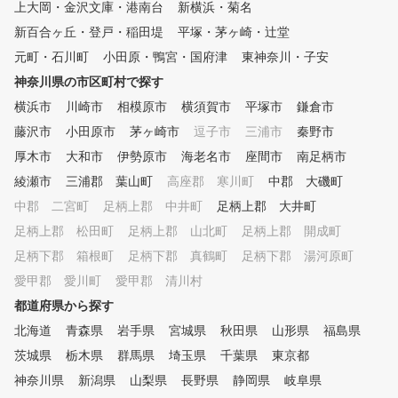
上大岡・金沢文庫・港南台
新横浜・菊名
アーなどが豊富にございます。
新百合ヶ丘・登戸・稲田堤
平塚・茅ヶ崎・辻堂
元町・石川町
小田原・鴨宮・国府津
東神奈川・子安
神奈川県の市区町村で探す
横浜市
川崎市
相模原市
横須賀市
平塚市
鎌倉市
藤沢市
小田原市
茅ヶ崎市
逗子市
三浦市
秦野市
厚木市
大和市
伊勢原市
海老名市
座間市
南足柄市
綾瀬市
三浦郡 葉山町
高座郡 寒川町
中郡 大磯町
中郡 二宮町
足柄上郡 中井町
足柄上郡 大井町
足柄上郡 松田町
足柄上郡 山北町
足柄上郡 開成町
足柄下郡 箱根町
足柄下郡 真鶴町
足柄下郡 湯河原町
愛甲郡 愛川町
愛甲郡 清川村
都道府県から探す
北海道
青森県
岩手県
宮城県
秋田県
山形県
福島県
茨城県
栃木県
群馬県
埼玉県
千葉県
東京都
神奈川県
新潟県
山梨県
長野県
静岡県
岐阜県