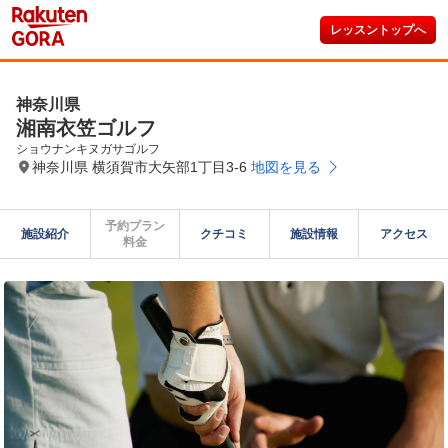
レッスントップへ
神奈川県
湘南衣笠ゴルフ
ショウナンキヌガサゴルフ
神奈川県 横須賀市大矢部1丁目3-6
地図を見る
予約プラン

施設紹介
クチコミ
施設情報
アクセス
料金