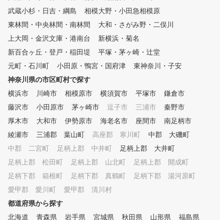
がるラウンドレッスンや、コー
武蔵小杉・日吉・綱島
ス貸し切りレッスン、手軽なシ
相模大野・小田急相模原
ョートコース、上達セミナー、
東林間・中央林間・南林間
大和・さがみ野・二俣川
他にもコンペや合宿、ゴルフツ
上大岡・金沢文庫・港南台
新横浜・菊名
アーなどが豊富にございます。
新百合ヶ丘・登戸・稲田堤
平塚・茅ヶ崎・辻堂
元町・石川町
小田原・鴨宮・国府津
東神奈川・子安
神奈川県の市区町村で探す
横浜市
川崎市
相模原市
横須賀市
平塚市
鎌倉市
藤沢市
小田原市
茅ヶ崎市
逗子市
三浦市
秦野市
厚木市
大和市
伊勢原市
海老名市
座間市
南足柄市
綾瀬市
三浦郡 葉山町
高座郡 寒川町
中郡 大磯町
中郡 二宮町
足柄上郡 中井町
足柄上郡 大井町
足柄上郡 松田町
足柄上郡 山北町
足柄上郡 開成町
足柄下郡 箱根町
足柄下郡 真鶴町
足柄下郡 湯河原町
愛甲郡 愛川町
愛甲郡 清川村
都道府県から探す
北海道
青森県
岩手県
宮城県
秋田県
山形県
福島県