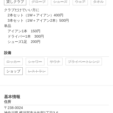
貸しクラブ
グローブ
シューズ
ウェア
タオル
クラブだけでいい方に

　2本セット（1W＋アイアン）400円

　3本セット（1W＋アイアン2本）500円

単品

　アイアン1本　150円

　ドライバー1本　300円

　シューズ1足　200円
設備
ロッカー
シャワー
サウナ
プライベートレンジ
ショップ
レストラン
基本情報
住所
〒238-0024
神奈川県 横須賀市大矢部1丁目3-6