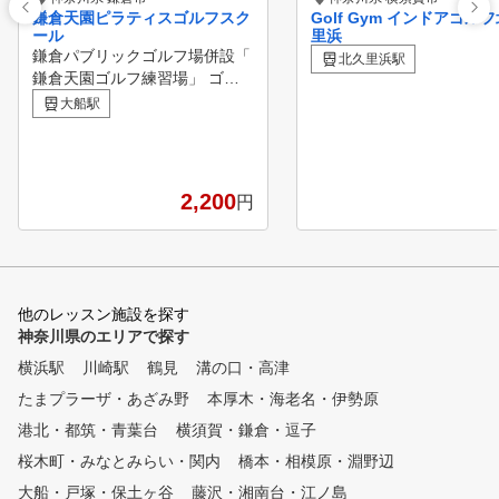
鎌倉天園ピラティスゴルフスク
Golf Gym インドアゴル
ール
里浜
鎌倉パブリックゴルフ場併設「
北久里浜駅
鎌倉天園ゴルフ練習場」 ゴル
フスクールにヨガの理念やピラ
大船駅
ティスレッスンを取り入れ、ケ
ガを予防し、健康的にゴルフの
上達を図るゴルフスクールです
。美容やダイエットの効果も期
2,200
円
待できます。 ピラティスは西
洋のヨガといわれ、ゴルフの上
達に欠かすことのできない体幹
強化や柔軟性向上、バランス能
力向上が図れると共に、腰痛改
他のレッスン施設を探す
善や肩こり解消など健康面でも
神奈川県のエリアで探す
高い効果が得られます。 ゴル
横浜駅
フスクールＧＨＳは、「健康的
川崎駅
鶴見
溝の口・高津
に上達する」をモットーに、神
たまプラーザ・あざみ野
本厚木・海老名・伊勢原
奈川県内、横浜、川崎、湘南地
港北・都筑・青葉台
横須賀・鎌倉・逗子
区で展開しているゴルフスクー
ルです。 通常レッスンの他、
桜木町・みなとみらい・関内
橋本・相模原・淵野辺
コースで即スコアアップにつな
大船・戸塚・保土ヶ谷
藤沢・湘南台・江ノ島