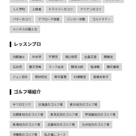
１人予約
上級者
ドライバーのコツ
アイアンのコツ
パターのコツ
アプローチ改善
バンカー攻略
ゴルフマナー
メンタルの鍛え方
レッスンプロ
内藤雄士
中井学
平野茂
坂口悠菜
出島正登
関雅史
石井忍
鹿又芳典
マーク金井
関浩太郎
稲津暢
勝又優美
ジュン羽生
桐林宏光
麻生富貴
村瀬雅宣
高橋友希子
ゴルフ場紹介
全てのエリア
北海道のゴルフ場
東北地方のゴルフ場
北関東地方のゴルフ場
東京近郊のゴルフ場
甲信越地方のゴルフ場
東海地方のゴルフ場
近畿地方のゴルフ場
九州地方のゴルフ場
沖縄県のゴルフ場
私の推しコース