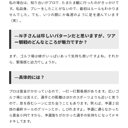
私の場合は、知り合いがプロで…たまたま観に行ったのがきっかけで
す。私自身、プレーをしたことがないので、最初はルールもわかりま
せんでした。でも、いつの間にか毎週のように足を運んでいます
（笑）。
―Ｎ子さんは珍しいパターンだと思いますが、ツア
ー観戦のどんなところが魅力ですか？
まず、ゴルフ場は緑がいっぱいあって気持ち良いですよね。それか
ら、緊張感と迫力でしょうか。
―具体的には？
プロは賞金がかかっているので、一打一打緊張感があります。広いゴ
ルフ場とは言えど、選手との距離はほかのスポーツよりも近いと思う
ので、息を呑むシーンに立ち会うこともあります。例えば、予選２日
目の最終ホールのグリーンとか、しびれますよ。予選に通らなかった
ら賞金０円ですから、予選落ちがかかった選手の気持ちになってドキ
ドキしてます。