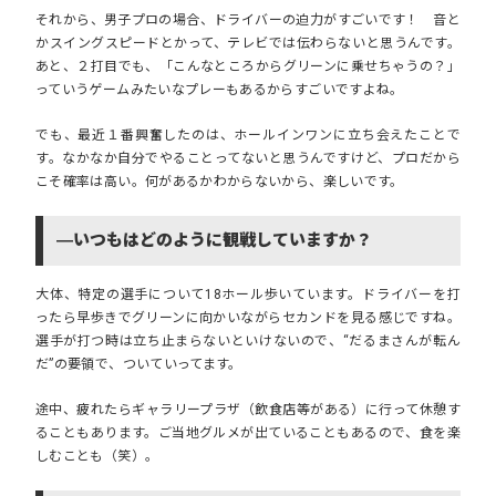
それから、男子プロの場合、ドライバーの迫力がすごいです！ 音と
かスイングスピードとかって、テレビでは伝わらないと思うんです。
あと、２打目でも、「こんなところからグリーンに乗せちゃうの？」
っていうゲームみたいなプレーもあるからすごいですよね。
でも、最近１番興奮したのは、ホールインワンに立ち会えたことで
す。なかなか自分でやることってないと思うんですけど、プロだから
こそ確率は高い。何があるかわからないから、楽しいです。
―いつもはどのように観戦していますか？
大体、特定の選手について18ホール歩いています。ドライバーを打
ったら早歩きでグリーンに向かいながらセカンドを見る感じですね。
選手が打つ時は立ち止まらないといけないので、“だるまさんが転ん
だ”の要領で、ついていってます。
途中、疲れたらギャラリープラザ（飲食店等がある）に行って休憩す
ることもあります。ご当地グルメが出ていることもあるので、食を楽
しむことも（笑）。