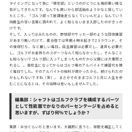
タイミングになって急に「帰宅部」というのがどうにも格好悪い様な
気がしてきたんです。なんでも良いから部活始めようかなと探してい
たところ、「ゴルフ部って放課後走らなくていいんだよ」なんていう
同級生の甘い言葉に誘われて、よく知らないまま入部したのがきっか
けです。
そして、入ってはみたものの、野球部やサッカー部のような団体練習
があまり無いだけで、夏合宿では早朝４時半起きで2.5ラウンド、そ
の後球打ち、など厳しい毎日。自主練習は必要だし、道具も必要だ
し、ゴルフがお金持ちのスポーツなんて知らなかったし、そんなこと
も知らないでゴルフ部に入ってしまったものだから父親には大激怒さ
れるし…。高校生になってからはゴルフ場のアルバイトで練習代を稼
ぐ毎日でした。そのアルバイトの給料が良かったから、続けられたの
かもしれないですね（笑）。 まさかそのままゴルフと共に人生を歩
むことになるとは、その当時は思いもしませんでした。
編集部：シャフトはゴルフクラブを構成するパーツ
として性能面でかなりのパーセンテージを占めると
思いますが、ずばり何％でしょうか？
栗原：半分ぐらいだと思います。大雑把に言うと、球筋を補正してく