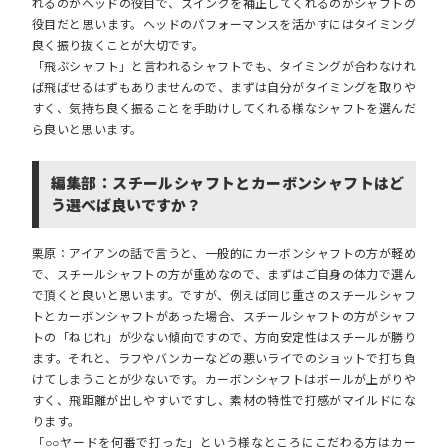
れるのがヘッドの役目で、スイングを補正してくれるのがシャフトの
役目だと思います。ヘッドのパフォーマンスを活かすにはタイミング
良く振り抜くことが大切です。
「飛ぶシャフト」と言われるシャフトでも、タイミングが合わなけれ
ば飛ばせるはずもありませんので、まずは自分がタイミングを取りや
すく、気持ち良く振ることを手助けしてくれる様なシャフトを選んだ
ら良いと思います。
編集部：スチールシャフトとカーボンシャフトはど
う選べば良いですか？
栗原：アイアンの話で言うと、一般的にカーボンシャフトの方が軽め
で、スチールシャフトの方が重めなので、まずはご自身の体力で選ん
で頂くと良いと思います。ですが、例えば同じ重さのスチールシャフ
トとカーボンシャフトがあった場合、スチールシャフトの方がシャフ
トの「ねじれ」が少ない傾向ですので、方向安定性はスチールが勝り
ます。それと、ラフやバンカーなどの悪いライでのショットで打ち負
けてしまうことが少ないです。カーボンシャフトはボールが上がりや
すく、飛距離が出しやすいですし、素材の特性で打感がマイルドにな
ります。
「○○ヤードを何番で打った」という様なところにこだわる方はカー