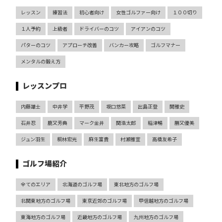
レッスン
練習法
初心者向け
女性ゴルファー向け
１００切り
１人予約
上級者
ドライバーのコツ
アイアンのコツ
パターのコツ
アプローチ改善
バンカー攻略
ゴルフマナー
メンタルの鍛え方
レッスンプロ
内藤雄士
中井学
平野茂
坂口悠菜
出島正登
関雅史
石井忍
鹿又芳典
マーク金井
関浩太郎
稲津暢
勝又優美
ジュン羽生
桐林宏光
麻生富貴
村瀬雅宣
高橋友希子
ゴルフ場紹介
全てのエリア
北海道のゴルフ場
東北地方のゴルフ場
北関東地方のゴルフ場
東京近郊のゴルフ場
甲信越地方のゴルフ場
東海地方のゴルフ場
近畿地方のゴルフ場
九州地方のゴルフ場