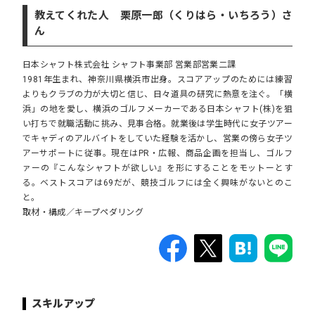
教えてくれた人 栗原一郎（くりはら・いちろう）さ
ん
日本シャフト株式会社 シャフト事業部 営業部営業二課
1981年生まれ、神奈川県横浜市出身。スコアアップのためには練習
よりもクラブの力が大切と信じ、日々道具の研究に熱意を注ぐ。「横
浜」の地を愛し、横浜のゴルフメーカーである日本シャフト(株)を狙
い打ちで就職活動に挑み、見事合格。就業後は学生時代に女子ツアー
でキャディのアルバイトをしていた経験を活かし、営業の傍ら女子ツ
アーサポートに従事。現在はPR・広報、商品企画を担当し、ゴルフ
ァーの『こんなシャフトが欲しい』を形にすることをモットーとす
る。ベストスコアは69だが、競技ゴルフには全く興味がないとのこ
と。
取材・構成／キープペダリング
スキルアップ