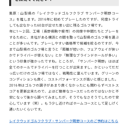
栗原：山梨県の「レイクウッドゴルフクラブ サンパーク明野コー
ス」を推します。2016年に初めてプレーしたのですが、何度トライ
しても出なかった60台が出せた思い出に残るゴルフ場です。
年に1～２回、工場（長野県駒ケ根市）の同僚や仲間たちとプレーを
するために、本社がある横浜との間を取って山梨県のゴルフ場を選ぶ
ことが多いんです。プレーしやすい価格帯で候補を絞るのですが、今
まで山梨県のゴルフ場と言うと「距離が短いか、フェアウェイが狭い
かでドライバーが使えない」とか「無理なブラインドホールが多い」
という印象が強かったですね。ところが、「サンパーク明野」はほぼ
全てのホールでドライバーを打つことが出来ますし、かといってだだ
っ広いだけのゴルフ場ではなく、戦略性に富んでいます。グリーンの
コンディションも良く、コストパフォーマンスが高いと感じました。
2016年はゴルフの調子があまり良くなかったにも関わらずベストス
コアを更新出来たので、よほど簡単なコースだったのではないかと不
安になって後から調べてみましたが、そうでもなさそうでしたので安
心しています（笑）。もう少し近ければホームコースとして足しげく
通いたいくらいです。
レイクウッドゴルフクラブ・サンパーク明野コースのご予約はこちら