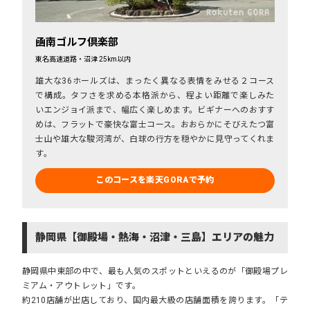
凾南ゴルフ倶楽部
東名高速道路・沼津 25km以内
雄大な36ホールズは、まったく異なる表情をみせる２コース
で構成。タフさを求める本格派から、程よい距離で楽しみた
いエンジョイ派まで、幅広く楽しめます。ビギナーへのおすす
めは、フラットで豪快な富士コース。おおらかにそびえたつ富
士山や雄大な駿河湾が、白球の行方を穏やかに見守ってくれま
す。
このコースを楽天GORAで予約
静岡県【御殿場・熱海・沼津・三島】エリアの魅力
静岡県中東部の中で、最も人気のスポットといえるのが「御殿場プレ
ミアム・アウトレット」です。
約210店舗が出店しており、国内最大級の店舗面積を誇ります。「テ