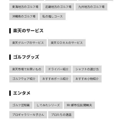
東海地方のゴルフ場
近畿地方のゴルフ場
九州地方のゴルフ場
沖縄県のゴルフ場
私の推しコース
楽天のサービス
楽天グループのサービス
楽天ＧＯＲＡのサービス
ゴルフグッズ
楽天市場でお買いもの
ドライバー紹介
シャフトの選び方
ゴルフウェア紹介
おすすめボール紹介
おすすめ小物紹介
エンタメ
ゴルフ豆知識
してみたシリーズ
Mr.都市伝説 関暁夫
プロギャラリーＮ子さん
プロたちの逸話