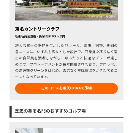
東名カントリークラブ
新東名高速道路・長泉沼津 10km以内
雄大な富士の裾野を生かした27ホール。愛鷹、裾野、桃園の
各コースは、いずれも広々とした設計で、四季折々移りゆく富
士の自然美を満喫しながら、ゆったりと快適なプレーが楽し
めます。プロトーナメントが毎年開催されており、プロレベル
の高速難グリーンをはじめ、否応なく挑戦意欲をかきたてるコ
ースとなっています。
このコースを楽天GORAで予約
歴史のある名門のおすすめゴルフ場