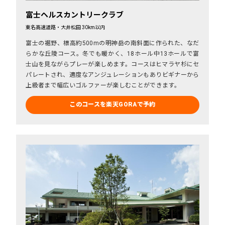
富士ヘルスカントリークラブ
東名高速道路・大井松田 30km以内
富士の裾野、標高約500mの明神岳の南斜面に作られた、なだ
らかな丘陵コース。冬でも暖かく、18ホール中13ホールで富
士山を見ながらプレーが楽しめます。コースはヒマラヤ杉にセ
パレートされ、適度なアンジュレーションもありビギナーから
上級者まで幅広いゴルファーが楽しむことができます。
このコースを楽天GORAで予約