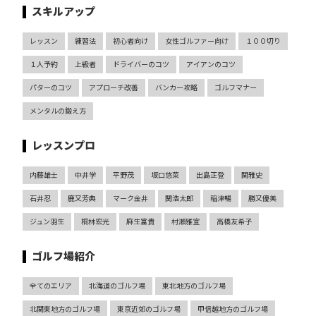
スキルアップ
レッスン
練習法
初心者向け
女性ゴルファー向け
１００切り
１人予約
上級者
ドライバーのコツ
アイアンのコツ
パターのコツ
アプローチ改善
バンカー攻略
ゴルフマナー
メンタルの鍛え方
レッスンプロ
内藤雄士
中井学
平野茂
坂口悠菜
出島正登
関雅史
石井忍
鹿又芳典
マーク金井
関浩太郎
稲津暢
勝又優美
ジュン羽生
桐林宏光
麻生富貴
村瀬雅宣
高橋友希子
ゴルフ場紹介
全てのエリア
北海道のゴルフ場
東北地方のゴルフ場
北関東地方のゴルフ場
東京近郊のゴルフ場
甲信越地方のゴルフ場