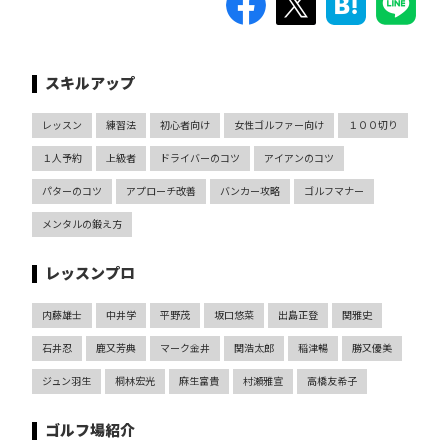
スキルアップ
レッスン
練習法
初心者向け
女性ゴルファー向け
１００切り
１人予約
上級者
ドライバーのコツ
アイアンのコツ
パターのコツ
アプローチ改善
バンカー攻略
ゴルフマナー
メンタルの鍛え方
レッスンプロ
内藤雄士
中井学
平野茂
坂口悠菜
出島正登
関雅史
石井忍
鹿又芳典
マーク金井
関浩太郎
稲津暢
勝又優美
ジュン羽生
桐林宏光
麻生富貴
村瀬雅宣
高橋友希子
ゴルフ場紹介