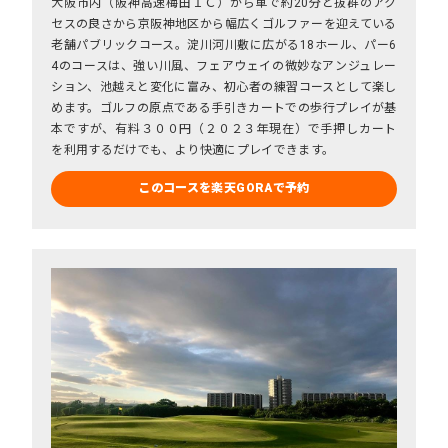
大阪市内（阪神高速梅田ＩＣ）から車で約20分と抜群のアク
セスの良さから京阪神地区から幅広くゴルファーを迎えている
老舗パブリックコース。淀川河川敷に広がる18ホール、パー6
4のコースは、強い川風、フェアウェイの微妙なアンジュレー
ション、池越えと変化に富み、初心者の練習コースとして楽し
めます。ゴルフの原点である手引きカートでの歩行プレイが基
本ですが、有料３００円（２０２３年現在）で手押しカート
を利用するだけでも、より快適にプレイできます。
このコースを楽天GORAで予約