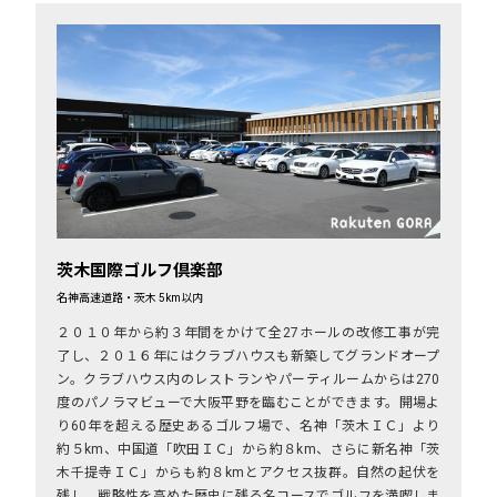
茨木国際ゴルフ倶楽部
名神高速道路・茨木 5km以内
２０１０年から約３年間をかけて全27ホールの改修工事が完
了し、２０１６年にはクラブハウスも新築してグランドオープ
ン。クラブハウス内のレストランやパーティルームからは270
度のパノラマビューで大阪平野を臨むことができます。開場よ
り60年を超える歴史あるゴルフ場で、名神「茨木ＩＣ」より
約５km、中国道「吹田ＩＣ」から約８km、さらに新名神「茨
木千提寺ＩＣ」からも約８kmとアクセス抜群。自然の起伏を
残し、戦略性を高めた歴史に残る名コースでゴルフを満喫しま