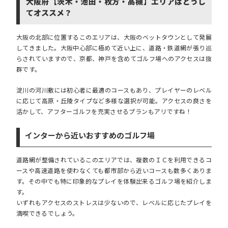
大阪府【茨木・池田・枚方・高槻】エリアはどうし
てオススメ？
大阪の北部に位置するこのエリアは、大阪のベットタウンとして発展
してきました。大阪中心部に極めて近い上に、道路・鉄道網が張り巡
らされていますので、京都、神戸を含めてゴルフ場へのアクセスは抜
群です。
淀川の河川敷には初心者に最適のコースもあり、プレイヤーのレベル
に応じて高原・丘陵タイプなど多様な選択が可能。アクセスの良さを
活かして、アフターゴルフを充実させるプランもアリですね！
インターから近いおすすめのゴルフ場
道路網が整備されているこのエリアでは、複数のＩＣを利用できるコ
ースや高速道路を使わなくても都市部から近いコースも数多くありま
す。その中でも特に印象的なプレイを体験出来るゴルフ場を紹介しま
す。
いずれもアクセスのストレスは少ないので、レベルに応じたプレイを
満喫できるでしょう。