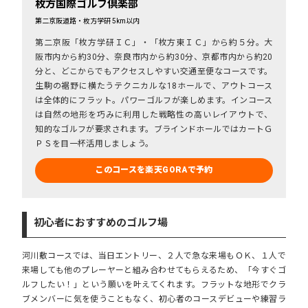
枚方国際ゴルフ倶楽部
第二京阪道路・枚方学研 5km以内
第二京阪「枚方学研ＩＣ」・「枚方東ＩＣ」から約５分。大
阪市内から約30分、奈良市内から約30分、京都市内から約20
分と、どこからでもアクセスしやすい交通至便なコースです。
生駒の裾野に横たうテクニカルな18ホールで、アウトコース
は全体的にフラット。パワーゴルフが楽しめます。インコース
は自然の地形を巧みに利用した戦略性の高いレイアウトで、
知的なゴルフが要求されます。ブラインドホールではカートＧ
ＰＳを目一杯活用しましょう。
このコースを楽天GORAで予約
初心者におすすめのゴルフ場
河川敷コースでは、当日エントリー、２人で急な来場もＯＫ、１人で
来場しても他のプレーヤーと組み合わせてもらえるため、「今すぐゴ
ルフしたい！」という願いを叶えてくれます。フラットな地形でクラ
ブメンバーに気を使うこともなく、初心者のコースデビューや練習ラ