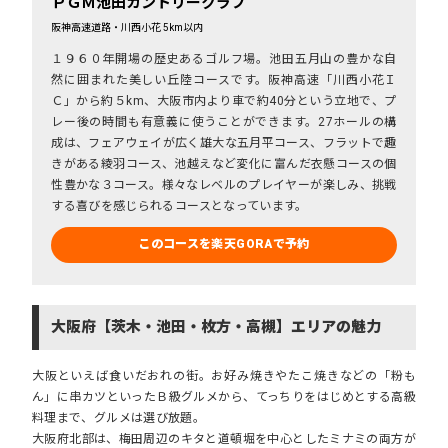
ＰＧＭ池田カントリークラブ
阪神高速道路・川西小花 5km以内
１９６０年開場の歴史あるゴルフ場。池田五月山の豊かな自
然に囲まれた美しい丘陸コースです。阪神高速「川西小花Ｉ
Ｃ」から約５km、大阪市内より車で約40分という立地で、プ
レー後の時間も有意義に使うことができます。27ホールの構
成は、フェアウェイが広く雄大な五月平コース、フラットで趣
きがある綾羽コース、池越えなど変化に富んだ衣懸コースの個
性豊かな３コース。様々なレベルのプレイヤーが楽しみ、挑戦
する喜びを感じられるコースとなっています。
このコースを楽天GORAで予約
大阪府【茨木・池田・枚方・高槻】エリアの魅力
大阪といえば食いだおれの街。お好み焼きやたこ焼きなどの「粉も
ん」に串カツといったＢ級グルメから、てっちりをはじめとする高級
料理まで、グルメは選び放題。
大阪府北部は、梅田周辺のキタと道頓堀を中心としたミナミの両方が