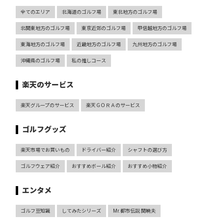
全てのエリア
北海道のゴルフ場
東北地方のゴルフ場
北関東地方のゴルフ場
東京近郊のゴルフ場
甲信越地方のゴルフ場
東海地方のゴルフ場
近畿地方のゴルフ場
九州地方のゴルフ場
沖縄県のゴルフ場
私の推しコース
楽天のサービス
楽天グループのサービス
楽天ＧＯＲＡのサービス
ゴルフグッズ
楽天市場でお買いもの
ドライバー紹介
シャフトの選び方
ゴルフウェア紹介
おすすめボール紹介
おすすめ小物紹介
エンタメ
ゴルフ豆知識
してみたシリーズ
Mr.都市伝説 関暁夫