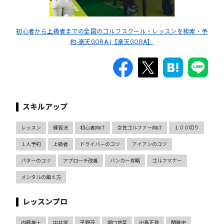
初心者から上級者までの全国のゴルフスクール・レッスンを検索・予
約-楽天GORA |【楽天GORA】
スキルアップ
レッスン
練習法
初心者向け
女性ゴルファー向け
１００切り
１人予約
上級者
ドライバーのコツ
アイアンのコツ
パターのコツ
アプローチ改善
バンカー攻略
ゴルフマナー
メンタルの鍛え方
レッスンプロ
内藤雄士
中井学
平野茂
坂口悠菜
出島正登
関雅史