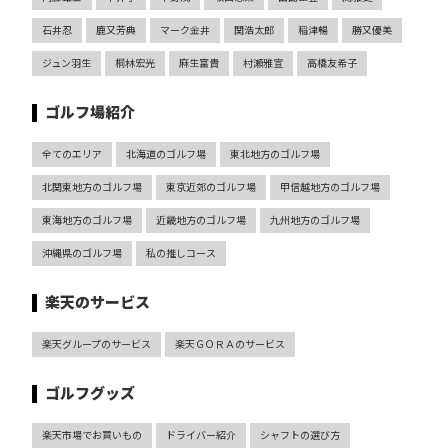
石井忍
鹿又芳典
マーク金井
関浩太郎
稲津暢
勝又優美
ジュン羽生
桐林宏光
麻生富貴
村瀬雅宣
高橋友希子
ゴルフ場紹介
全てのエリア
北海道のゴルフ場
東北地方のゴルフ場
北関東地方のゴルフ場
東京近郊のゴルフ場
甲信越地方のゴルフ場
東海地方のゴルフ場
近畿地方のゴルフ場
九州地方のゴルフ場
沖縄県のゴルフ場
私の推しコース
楽天のサービス
楽天グループのサービス
楽天ＧＯＲＡのサービス
ゴルフグッズ
楽天市場でお買いもの
ドライバー紹介
シャフトの選び方