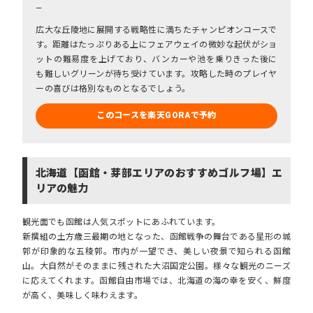
－
広大な丘陵地に展開する戦略性に満ちたチャンピオンコースで
す。距離はたっぷりある上にフェアウェイの微妙な起伏がショ
ットの難易度を上げており、バンカーや池を乗りきった後に
も難しいグリーンが待ち受けています。攻略した時のプレイヤ
ーの喜びは格別なものとなるでしょう。
このコースを楽天GORAで予約
北海道【函館・芽部エリアのおすすめゴルフ場】エ
リアの魅力
観光面でも函館は人気スポットにあふれています。
新撰組の土方歳三最期の地となった、函館戦争の舞台である星形の城
郭が印象的な五稜郭。市内が一望でき、美しい夜景で知られる函館
山。大自然がそのままに残された大沼国定公園。様々な観光のニーズ
に応えてくれます。函館自由市場では、北海道の海の幸を安く、鮮度
が高く、美味しく味わえます。