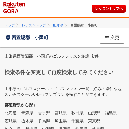
レッスントップへ
トップ
レッスントップ
山形県
西置賜郡 小国町
西置賜郡 小国町
変更
0
山形県西置賜郡 小国町のゴルフレッスン施設
件
検索条件を変更して再度検索してみてください
山形県のゴルフスクール・ゴルフレッスン一覧。好みの条件や地
図からスクールやレッスンプランを探すことができます。
都道府県から探す
北海道
青森県
岩手県
宮城県
秋田県
山形県
福島県
茨城県
栃木県
群馬県
埼玉県
千葉県
東京都