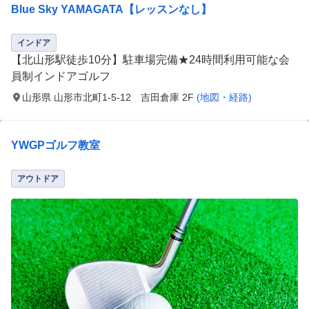
Blue Sky YAMAGATA【レッスンなし】
インドア
【北山形駅徒歩10分】駐車場完備★24時間利用可能な会
員制インドアゴルフ
山形県 山形市北町1-5-12 吉田倉庫 2F
(地図・経路)
YWGPゴルフ教室
アウトドア