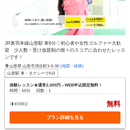
JR奥羽本線山形駅 車6分◇初心者や女性ゴルファー大歓
迎 少人数・受け放題制の個々のスコアに合わせたレッス
ンです！
山形県 山形市清住町3-9-30
(地図・経路)
山形駅 車・タクシーで6分
体験レッスン★通常2,000円→WEB申込限定無料！
時間：50分
回数：1
無料
初回限定
プラン詳細を見る