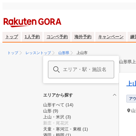
トップ
1人予約
コンペ予約
海外予約
キャンペーン
練
トップ
レッスントップ
山形県
上山市
山形県上
上
エリアから探す
ア
山形すべて
(14)
山
山形
(9)
上山・米沢
(3)
新庄・尾花沢
天童・寒河江・東根
(1)
酒田・鶴岡
(1)