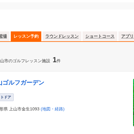
習場
レッスン予約
ラウンドレッスン
ショートコース
アプリ
1
山市のゴルフレッスン施設
件
山ゴルフガーデン
ウトドア
形県 上山市金生1093
(地図・経路)