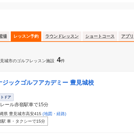
習場
レッスン予約
ラウンドレッスン
ショートコース
アプリ
4
見城市のゴルフレッスン施設
件
ナジックゴルフアカデミー 豊見城校
ウトドア
レール赤嶺駅車で15分
縄県 豊見城市高安415
(地図・経路)
嶺駅 車・タクシーで15分