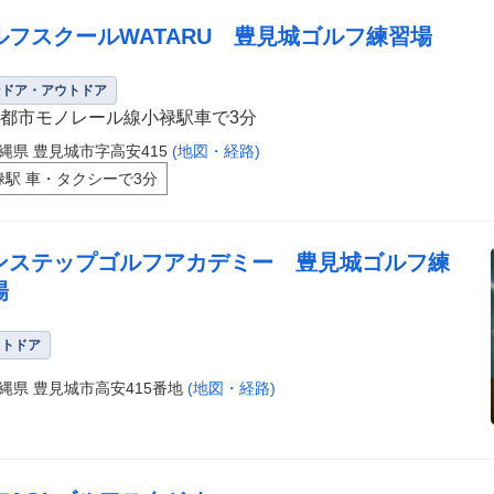
ルフスクールWATARU 豊見城ゴルフ練習場
ンドア・アウトドア
都市モノレール線小禄駅車で3分
縄県 豊見城市字高安415
(地図・経路)
禄駅 車・タクシーで3分
ンステップゴルフアカデミー 豊見城ゴルフ練
場
ウトドア
縄県 豊見城市高安415番地
(地図・経路)