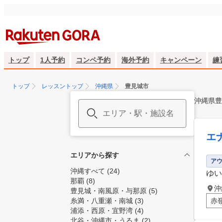
トップ
1人予約
コンペ予約
海外予約
キャンペーン
練
トップ
レッスントップ
沖縄県
豊見城市
沖縄県豊
エ
エリアから探す
ア
沖縄すべて
(24)
ゆい
那覇
(8)
沖
豊見城・南風原・与那原
(5)
糸満・八重瀬・南城
(3)
赤
浦添・西原・宜野湾
(4)
北谷・沖縄市・うるま
(2)