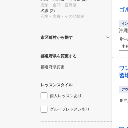
恩納・金武・宜野座
ゴ
名護
(2)
石垣・宮古・その他離島
イ
沖縄
市区町村から探す
沖
小
都道府県を変更する
都道府県変更
ワ
習
レッスンスタイル
ア
個人レッスンあり
沖
グループレッスンあり