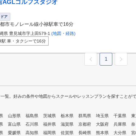
吉AGLゴルフスタジオ
ンドア
都市モノレール線小禄駅車で16分
縄県 豊見城市字上田579-1
(地図・経路)
禄駅 車・タクシーで16分
1
ン一覧。好みの条件や地図からスクールやレッスンプランを探すことが
県
山形県
福島県
茨城県
栃木県
群馬県
埼玉県
千葉県
東
県
富山県
石川県
福井県
滋賀県
京都府
大阪府
兵庫県
奈
県
愛媛県
高知県
福岡県
佐賀県
長崎県
熊本県
大分県
宮