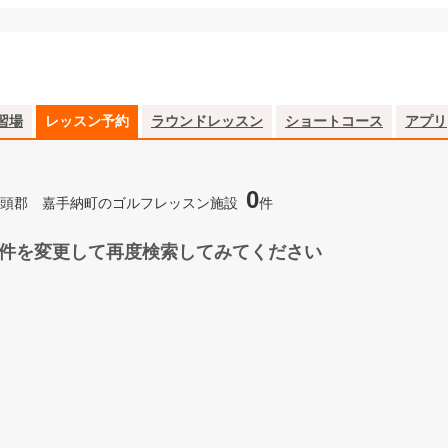
習場
レッスン予約
ラウンドレッスン
ショートコース
アプリ
0
頭郡 嘉手納町のゴルフレッスン施設
件
件を変更して再度検索してみてください