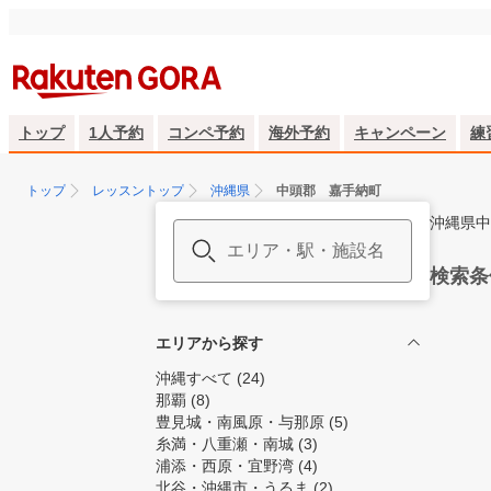
トップ
1人予約
コンペ予約
海外予約
キャンペーン
練
トップ
レッスントップ
沖縄県
中頭郡 嘉手納町
沖縄県中
検索条
エリアから探す
沖縄すべて
(24)
那覇
(8)
豊見城・南風原・与那原
(5)
糸満・八重瀬・南城
(3)
浦添・西原・宜野湾
(4)
北谷・沖縄市・うるま
(2)