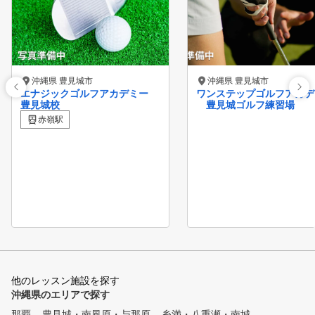
沖縄県 豊見城市
沖縄県 豊見城市
エナジックゴルフアカデミー
ワンステップゴルフアカデ
豊見城校
豊見城ゴルフ練習場
赤嶺駅
他のレッスン施設を探す
沖縄県のエリアで探す
那覇
豊見城・南風原・与那原
糸満・八重瀬・南城