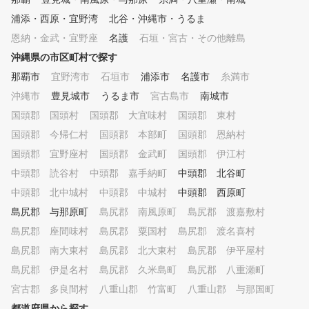
浦添・西原・宜野湾
北谷・沖縄市・うるま
恩納・金武・宜野座
名護
石垣・宮古・その他離島
沖縄県の市区町村で探す
那覇市
宜野湾市
石垣市
浦添市
名護市
糸満市
沖縄市
豊見城市
うるま市
宮古島市
南城市
国頭郡 国頭村
国頭郡 大宜味村
国頭郡 東村
国頭郡 今帰仁村
国頭郡 本部町
国頭郡 恩納村
国頭郡 宜野座村
国頭郡 金武町
国頭郡 伊江村
中頭郡 読谷村
中頭郡 嘉手納町
中頭郡 北谷町
中頭郡 北中城村
中頭郡 中城村
中頭郡 西原町
島尻郡 与那原町
島尻郡 南風原町
島尻郡 渡嘉敷村
島尻郡 座間味村
島尻郡 粟国村
島尻郡 渡名喜村
島尻郡 南大東村
島尻郡 北大東村
島尻郡 伊平屋村
島尻郡 伊是名村
島尻郡 久米島町
島尻郡 八重瀬町
宮古郡 多良間村
八重山郡 竹富町
八重山郡 与那国町
都道府県から探す