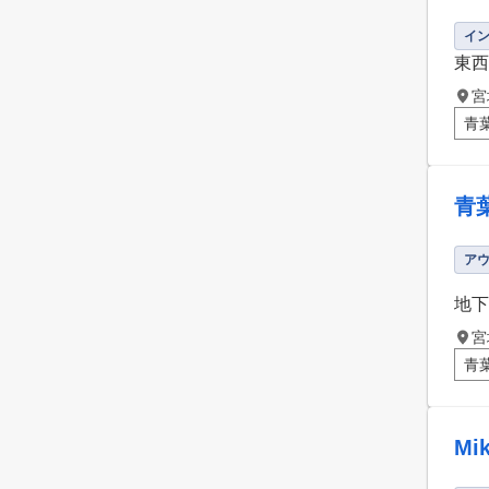
イ
東西
宮
青
青
ア
地下
宮
青
M