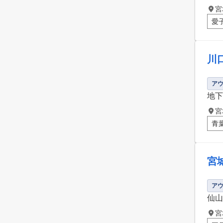
宮
愛
川
ア
地下
宮
青
宮
ア
仙山
宮