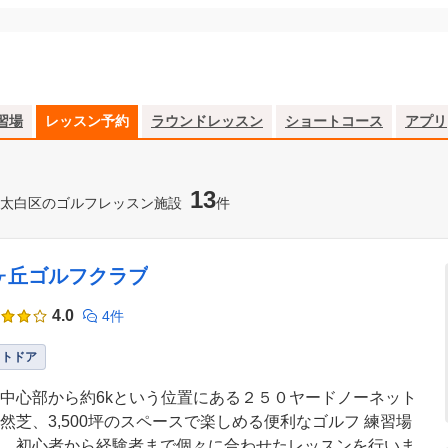
習場
レッスン予約
ラウンドレッスン
ショートコース
アプリ
13
太白区のゴルフレッスン施設
件
ヶ丘ゴルフクラブ
4.0
4件
ウトドア
中心部から約6kという位置にある２５０ヤードノーネット
然芝、3,500坪のスペースで楽しめる便利なゴルフ 練習場
。初心者から経験者まで個々に合わせたレッスンを行いま