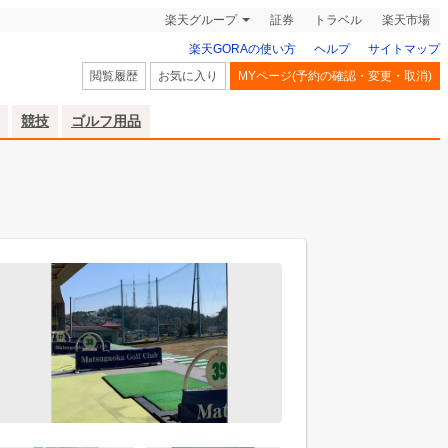
楽天グループ
証券
トラベル
楽天市場
楽天GORAの使い方
ヘルプ
サイトマップ
閲覧履歴
お気に入り
MYページ(予約の確認・変更・取消)
競技
ゴルフ用品