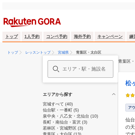
トップ
1人予約
コンペ予約
海外予約
キャンペーン
練
トップ
レッスントップ
宮城県
青葉区・太白区
青葉区・
松
エリアから探す
宮城すべて
(40)
ア
仙台駅・一番町
(5)
泉中央・八乙女・北仙台
(10)
仙台
長町・南仙台・富沢
(3)
の天
若林区・宮城野区
(3)
青葉区・太白区
(13)
です