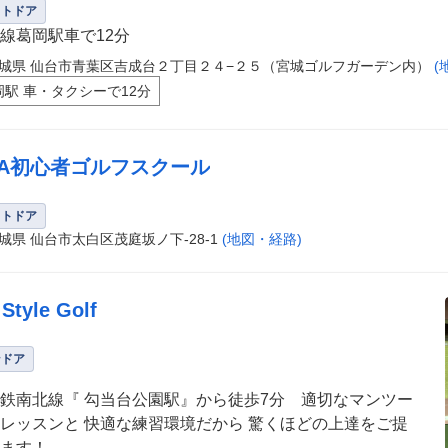
ウトドア
線葛岡駅車で12分
城県 仙台市青葉区吉成台２丁目２４−２５（宮城ゴルフガーデン内）
(
岡駅 車・タクシーで12分
GA初心者ゴルフスクール
ウトドア
城県 仙台市太白区茂庭坂ノ下-28-1
(地図・経路)
Style Golf
ンドア
鉄南北線『 勾当台公園駅』から徒歩7分 適切なマンツー
レッスンと 快適な練習環境だから 驚くほどの上達をご提
ます！