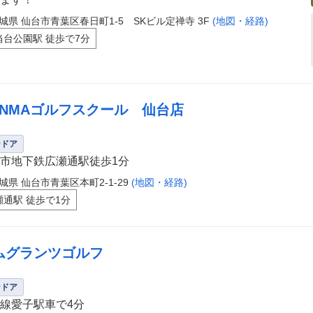
城県 仙台市青葉区春日町1-5 SKビル定禅寺 3F
(地図・経路)
当台公園駅 徒歩で7分
ONMAゴルフスクール 仙台店
ンドア
市地下鉄広瀬通駅徒歩1分
城県 仙台市青葉区本町2-1-29
(地図・経路)
瀬通駅 徒歩で1分
ムグランツゴルフ
ンドア
線愛子駅車で4分