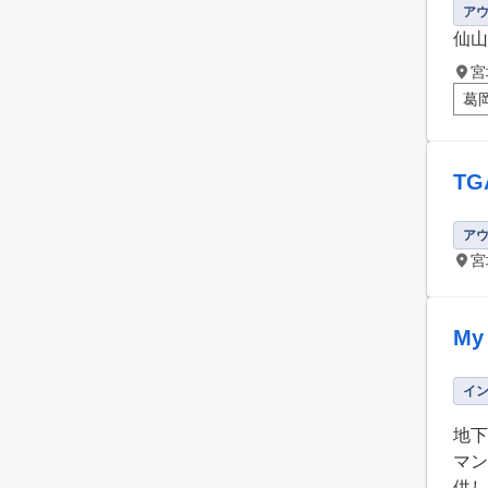
ア
仙山
宮
葛
T
ア
宮
My 
イ
地下
マン
供し