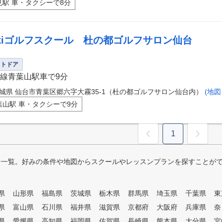
見駅 車・タクシーで8分
ikiゴルフスクール 杜の都ゴルフサロン仙台
ウトドア
線青葉山駅車で9分
城県 仙台市青葉区郷六字大霧35-1（杜の都ゴルフサロン仙台内）
(地図
葉山駅 車・タクシーで9分
1
ン一覧。好みの条件や地図からスクールやレッスンプランを探すことが
県
山形県
福島県
茨城県
栃木県
群馬県
埼玉県
千葉県
東
県
富山県
石川県
福井県
滋賀県
京都府
大阪府
兵庫県
奈
県
愛媛県
高知県
福岡県
佐賀県
長崎県
熊本県
大分県
宮