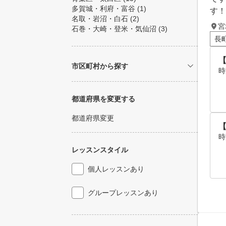
多賀城・利府・富谷
(1)
す！
名取・岩沼・白石
(2)
宮
石巻・大崎・登米・気仙沼
(3)
長
市区町村から探す
時
都道府県を変更する
都道府県変更
時
レッスンスタイル
個人レッスンあり
グループレッスンあり