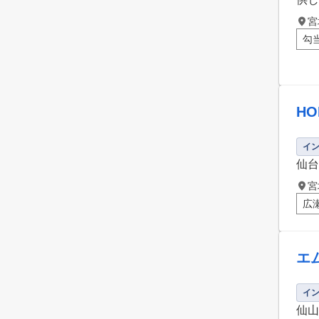
宮
勾
H
イ
仙台
宮
広
エ
イ
仙山