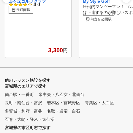
松ヶ丘ゴルフクラブ
My Style Golf
4.0
圧倒的マンツーマン！ ゴ
長町南駅
は上達するのが難しいスポ
です ゴルフの上達には正
勾当台公園駅
現状把握が欠かせません。
でのゴルフレッスンはイン
ラクターの経験や感覚に頼
内容でした。 My StyleGolfは仙
台初最新の弾道計測器TRA
3,300
円
ANを複数台使用し、完全
の快適な環境を構築、多く
績を積んだ優秀なインスト
ターによるあなただけのレ
ンプランをご提案ができま
他のレッスン施設を探す
仙台では数少ない24H利用
宮城県のエリアで探す
なゴルフ練習場でもありま
仙台駅・一番町
泉中央・八乙女・北仙台
長町・南仙台・富沢
若林区・宮城野区
青葉区・太白区
多賀城・利府・富谷
名取・岩沼・白石
石巻・大崎・登米・気仙沼
宮城県の市区町村で探す