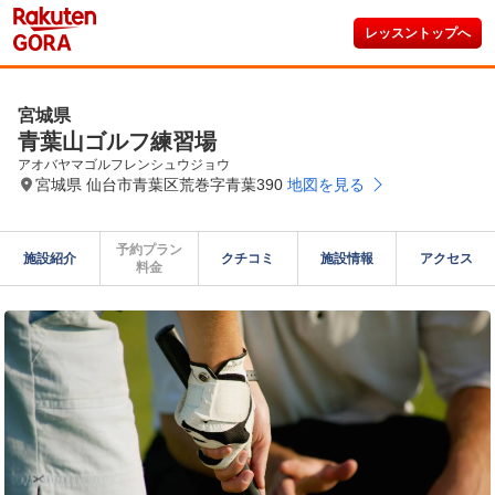
レッスントップへ
宮城県
青葉山ゴルフ練習場
アオバヤマゴルフレンシュウジョウ
宮城県 仙台市青葉区荒巻字青葉390
地図を見る
予約プラン

施設紹介
クチコミ
施設情報
アクセス
料金