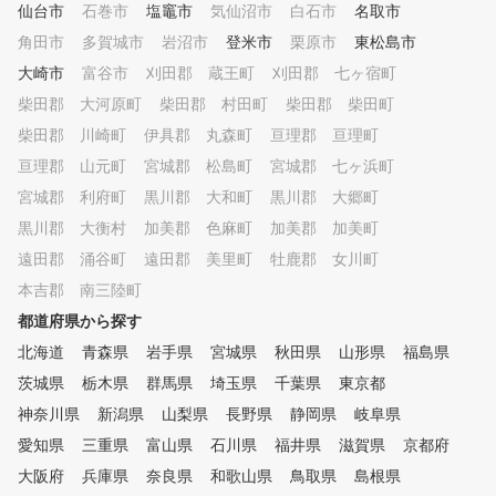
仙台市
石巻市
塩竈市
気仙沼市
白石市
名取市
角田市
多賀城市
岩沼市
登米市
栗原市
東松島市
大崎市
富谷市
刈田郡 蔵王町
刈田郡 七ヶ宿町
柴田郡 大河原町
柴田郡 村田町
柴田郡 柴田町
柴田郡 川崎町
伊具郡 丸森町
亘理郡 亘理町
亘理郡 山元町
宮城郡 松島町
宮城郡 七ヶ浜町
宮城郡 利府町
黒川郡 大和町
黒川郡 大郷町
黒川郡 大衡村
加美郡 色麻町
加美郡 加美町
遠田郡 涌谷町
遠田郡 美里町
牡鹿郡 女川町
本吉郡 南三陸町
都道府県から探す
北海道
青森県
岩手県
宮城県
秋田県
山形県
福島県
茨城県
栃木県
群馬県
埼玉県
千葉県
東京都
神奈川県
新潟県
山梨県
長野県
静岡県
岐阜県
愛知県
三重県
富山県
石川県
福井県
滋賀県
京都府
大阪府
兵庫県
奈良県
和歌山県
鳥取県
島根県