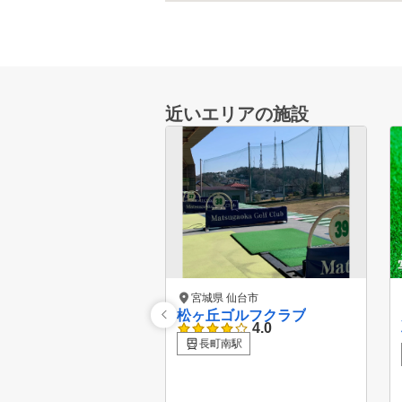
近いエリアの施設
宮城県 仙台市
松ヶ丘ゴルフクラブ
4.0
長町南駅