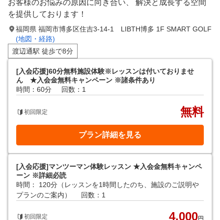
お客様のお悩みの原因に向き合い、 解決と成長する空間
を提供しております！
福岡県 福岡市博多区住吉3-14-1 LIBTH博多 1F SMART GOLF
(地図・経路)
渡辺通駅 徒歩で8分
[入会応援]60分無料施設体験※レッスンは付いておりませ
ん ★入会金無料キャンペーン ※諸条件あり
時間：60分
回数：1
無料
初回限定
プラン詳細を見る
[入会応援]マンツーマン体験レッスン ★入会金無料キャンペ
ーン ※詳細必読
時間： 120分（レッスンを1時間したのち、施設のご説明や
プランのご案内）
回数：1
4,000
初回限定
円