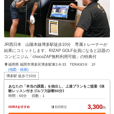
JR西日本 山陽本線博多駅徒歩10分 専属トレーナーが
結果にコミットします。RIZAP GOLF会員になると話題の
コンビニジム「chocoZAP無料利用可能」の特典付
福岡県 福岡市博多区博多駅東2-8-33 TERASOⅢ 1F
(地図・経路)
博多駅 徒歩で10分
あなたの「本当の課題」を抽出し、上達プランをご提案《体
験レッスン付きゴルフ力診断60分》
時間：60分
回数：1
3,300
GORAおすすめ
初回限定
円