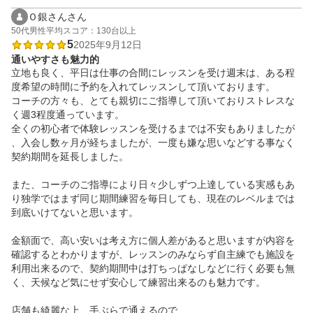
Ｏ銀さんさん
50代
男性
平均スコア：130台以上
5
2025年9月12日
通いやすさも魅力的
立地も良く、平日は仕事の合間にレッスンを受け週末は、ある程
度希望の時間に予約を入れてレッスンして頂いております。

コーチの方々も、とても親切にご指導して頂いておりストレスな
く週3程度通っています。

全くの初心者で体験レッスンを受けるまでは不安もありましたが
、入会し数ヶ月が経ちましたが、一度も嫌な思いなどする事なく
契約期間を延長しました。

また、コーチのご指導により日々少しずつ上達している実感もあ
り独学ではまず同じ期間練習を毎日しても、現在のレベルまでは
到底いけてないと思います。

金額面で、高い安いは考え方に個人差があると思いますが内容を
確認するとわかりますが、レッスンのみならず自主練でも施設を
利用出来るので、契約期間中は打ちっぱなしなどに行く必要も無
く、天候など気にせず安心して練習出来るのも魅力です。

店舗も綺麗な上、手ぶらで通えるので
