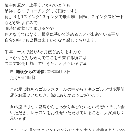
途中何度か、上手くいかないときも

納得するまでコーチングして頂けますし

何よりも1スイング1スイングで飛距離、回転、スイングスピード
などが出ますので

瞬時に改善して頂けるので

何となくではなく、根拠に基いて進めることが出来ている事が

自分の中でも成長出来ているなと感じております。

半年コースで残り3ヶ月ほどありますので

しっかりと打ち込んでここを卒業する頃には

スコア90を目指して行きたいとおもいます⛳️
施設からの返信
2026年4月3日
たくや5485様

この度は数あるゴルフスクールの中からチキンゴルフ博多駅前
店をお選びいただき、誠にありがとうございます。

自己流ではなく基礎からしっかり学びたいという想いでご入会
いただき、レッスンをお任せいただけていること、大変嬉しく
思います。

また、3ヶ月でスコアが150から113まで大きく改善されたとの