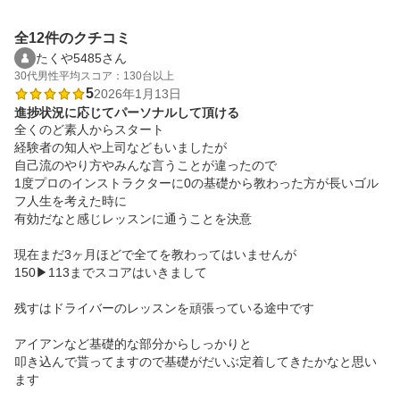
全12件のクチコミ
たくや5485さん
30代
男性
平均スコア：130台以上
5
2026年1月13日
進捗状況に応じてパーソナルして頂ける
全くのど素人からスタート

経験者の知人や上司などもいましたが

自己流のやり方やみんな言うことが違ったので

1度プロのインストラクターに0の基礎から教わった方が長いゴル
フ人生を考えた時に

有効だなと感じレッスンに通うことを決意

現在まだ3ヶ月ほどで全てを教わってはいませんが

150▶︎113までスコアはいきまして

残すはドライバーのレッスンを頑張っている途中です

アイアンなど基礎的な部分からしっかりと

叩き込んで貰ってますので基礎がだいぶ定着してきたかなと思い
ます
