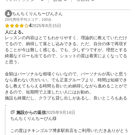
ちんちくりんちーぴんさん
20代
男性
平均スコア：100台
4
2025年8月15日
人による。
レッスンの内容はとてもわかりやすく、理論的に教えていただけ
てるので、納得して落とし込みできる。ただ、自分の体で再現す
ることが今は難しく感じる。でも、少しずつですが、理想とする
綺麗なドローも出てるので、ショットの質は着実によくなってる
と思う。

金額はパーソナルな相場ぐらいなので、パーソナルが高いと思う
なら通わない方がいい。でも正直グループより、時間は短縮でき
るし教えてもらえる時間も長いため納得しながら進めることがで
きるので、短期間で上達したい人にはお勧め。

施設も綺麗だし、クラブも貸し出しがあるし、良いところもある
。
施設からの返信
2025年9月14日
ちんちくりんちーぴん様

この度はチキンゴルフ博多駅前店をご利用いただきありがとう