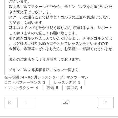
ございます。

数あるゴルフスクールの中から、チキンゴルフをお選びいただ
き大変光栄でございます。

スクールに通うことで効率良くゴルフの上達を実感して頂き、
大変嬉しく思います！

基本のスイングを分かり易く取り組んで頂けるよう、サポート
して参りますので宜しくお願い致します。

引き続きゴルフを楽しんでいただけるよう、チキンゴルフでは
、お客様の目標やお悩みに合わせてレッスンを行いますので

今後もご希望等ございましたら、お気軽にご相談くださいませ
。

またのご来店を心よりお待ちしております。

チキンゴルフ博多駅前店スタッフ一同より
在籍期間 :
4～6ヶ月
レッスンタイプ :
マンツーマン
コストパフォーマンス
3
レッスン内容
5
インストラクター
4
設備
5
雰囲気
4
1/3