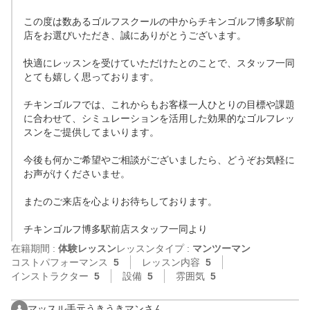
この度は数あるゴルフスクールの中からチキンゴルフ博多駅前
店をお選びいただき、誠にありがとうございます。

快適にレッスンを受けていただけたとのことで、スタッフ一同
とても嬉しく思っております。

チキンゴルフでは、これからもお客様一人ひとりの目標や課題
に合わせて、シミュレーションを活用した効果的なゴルフレッ
スンをご提供してまいります。

今後も何かご希望やご相談がございましたら、どうぞお気軽に
お声がけくださいませ。

またのご来店を心よりお待ちしております。

チキンゴルフ博多駅前店スタッフ一同より
在籍期間 :
体験レッスン
レッスンタイプ :
マンツーマン
コストパフォーマンス
5
レッスン内容
5
インストラクター
5
設備
5
雰囲気
5
マッスル手元うきうきマンさん