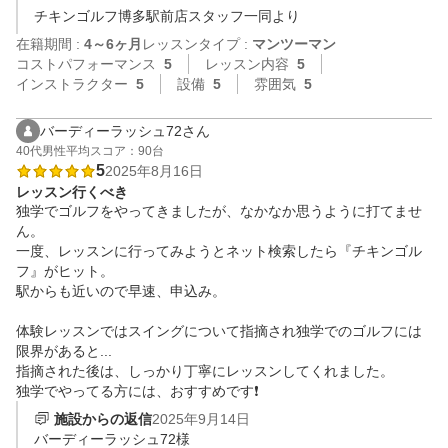
チキンゴルフ博多駅前店スタッフ一同より
在籍期間 :
4～6ヶ月
レッスンタイプ :
マンツーマン
コストパフォーマンス
5
レッスン内容
5
インストラクター
5
設備
5
雰囲気
5
バーディーラッシュ72さん
40代
男性
平均スコア：90台
5
2025年8月16日
レッスン行くべき
独学でゴルフをやってきましたが、なかなか思うように打てませ
ん。

一度、レッスンに行ってみようとネット検索したら『チキンゴル
フ』がヒット。

駅からも近いので早速、申込み。

体験レッスンではスイングについて指摘され独学でのゴルフには
限界があると...

指摘された後は、しっかり丁寧にレッスンしてくれました。

独学でやってる方には、おすすめです❗
施設からの返信
2025年9月14日
バーディーラッシュ72様
