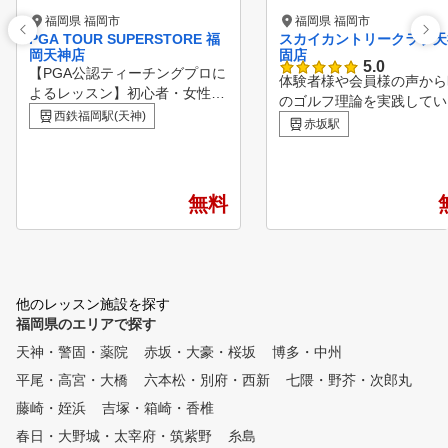
福岡県 福岡市
福岡県 福岡市
PGA TOUR SUPERSTORE 福
スカイカントリークラブ天
岡天神店
固店
5.0
【PGA公認ティーチングプロに
体験者様や会員様の声から
よるレッスン】初心者・女性・
のゴルフ理論を実践してい
シニア・ジュニアまで幅広く大
西鉄福岡駅(天神)
クールが多いと感じます。 
赤坂駅
歓迎！通常2名、最大でも3名の
Cでは令和のゴルフ理論で
少人数制だから、マンツーマン
最速のコースデビューを目
に近い形で丁寧に指導します。
しております。 【当クラブの
最新測定器やパター分析で課題
無料
特徴】 １．予約時間内打
を“見える化”し、効率よく上達
題！ ２．少人数レッスン 
へ。さらにクラブフィッティン
放題！初心者でも安心して
グやギア選びもサポート。レッ
フを始める事ができます。
スンと自主練習を組み合わせ、
．ゴルフクラブ・ゴルフシ
あなたに合った最短ルートでス
ズ・グローブの無料レンタ
他のレッスン施設を探す
コアアップを目指しましょう！
手ぶらで練習可能！ ４．
福岡県のエリアで探す
■POINT1 少人数制レッスン
の弾道分析シュミレーター
天神・警固・薬院
赤坂・大豪・桜坂
博多・中州
通常2名（最大3名）の少人数
打角やスピン量などの数字
制。丁寧で分かりやすい指導だ
平尾・高宮・大橋
六本松・別府・西新
七隈・野芥・次郎丸
にスイング分析！大型スク
から初心者も安心。 ■POINT2
ンによるリアルな弾道シュ
藤崎・姪浜
吉塚・箱崎・香椎
個人カルテで継続管理 カ
ーションも可能！ ５．個
ルテを活用し、毎回のレッスン
春日・大野城・太宰府・筑紫野
糸島
完備！プライベートレッス