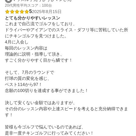
20代
男性
平均スコア：100台
5
2025年8月15日
とても分かりやすいレッスン
これまで自己流でゴルフをしており、

ドライバーやアイアンでのスライス・ダフリ等に苦戦していた所
にチキンゴルフを見つけました。

4月に入会し

毎回のレッスン内容は

理論的に説明・指導して頂き、

すごく分かりやすく目から鱗です！

そして、7月のラウンドで

打球の質の変化を感じ、

ベスト114から97！

念願の100切りを達成する事ができました！

決して安くない金額ではありますが、

その分のレッスン内容や上達スピードを考えると充分納得できま
す！

皆様も今ゴルフで悩んでいるのであれば、

是非一度チキンゴルフに行ってみてください！