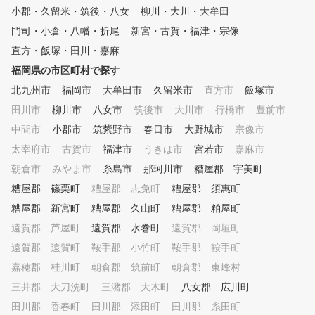
を個別に記録。コーチが変わっ
パーティールームの利用も
小郡・久留米・筑後・八女
柳川・大川・大牟田
ても一貫性ある指導が可能。 ■
！ ６．早朝6時からの打ち
門司・小倉・八幡・折尾
新宮・古賀・福津・宗像
POINT3 最新測定器＆パター
練習が可能！ ７．最新の
分析 スイングやパットを数
直方・飯塚・田川・嘉麻
やアメニティ、道具レンタ
値で見える化。効率よく課題を
ど、会員様は全て使い放
福岡県の市区町村で探す
把握して上達をサポート。 ■P
８．設備は清潔に、店内も
OINT4 自由練習も可能 レ
北九州市
福岡市
大牟田市
久留米市
直方市
飯塚市
、利用するみなさまが心地
ッスンだけでなく、練習時間を
ご利用いただける環境をご
田川市
柳川市
八女市
筑後市
大川市
行橋市
豊前市
自分のペースで確保。自主練習
致します！
中間市
小郡市
筑紫野市
春日市
大野城市
宗像市
でさらに効果アップ。 ■POINT
5 フィッティング＆最新ギア
太宰府市
古賀市
福津市
うきは市
宮若市
嘉麻市
案内 クラブやグリップ交換
朝倉市
みやま市
糸島市
那珂川市
糟屋郡 宇美町
の相談もOK。あなたに合った
道具選びもサポートします。
糟屋郡 篠栗町
糟屋郡 志免町
糟屋郡 須惠町
糟屋郡 新宮町
糟屋郡 久山町
糟屋郡 粕屋町
遠賀郡 芦屋町
遠賀郡 水巻町
遠賀郡 岡垣町
遠賀郡 遠賀町
鞍手郡 小竹町
鞍手郡 鞍手町
嘉穂郡 桂川町
朝倉郡 筑前町
朝倉郡 東峰村
三井郡 大刀洗町
三潴郡 大木町
八女郡 広川町
田川郡 香春町
田川郡 添田町
田川郡 糸田町