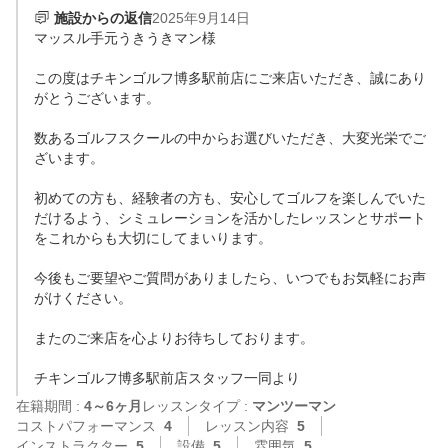
施設からの返信
2025年9月14日
マッスル手元うきうきマン様

この度はチキンゴルフ博多駅前店にご来店いただき、誠にあり
がとうございます。

数あるゴルフスクールの中からお選びいただき、大変光栄でご
ざいます。

初めての方も、経験者の方も、安心してゴルフを楽しんでいた
だけるよう、シミュレーションを活かしたレッスンとサポート
をこれからも大切にしてまいります。

今後もご要望やご質問がありましたら、いつでもお気軽にお声
がけください。

またのご来店を心よりお待ちしております。

在籍期間 :
4～6ヶ月
レッスンタイプ :
マンツーマン
コストパフォーマンス
4
レッスン内容
5
インストラクター
5
設備
5
雰囲気
5