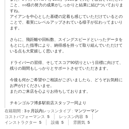
こと、○○様の努力の成果がしっかりと結果に結びついておりま
すね。

アイアンを中心とした基礎の定着も感じていただけているとの
ことで、着実にレベルアップされている様子が伝わってまいり
ます。

さらに、飛距離や回転数、スイングスピードといったデータを
もとにした指導により、納得感を持って取り組んでいただけて
いる点も大変嬉しく思います。

ドライバーの習得、そしてスコア90切りという目標に向けて、
残りの期間もしっかりとサポートさせていただきます。

今後も何かご希望やご相談がございましたら、どうぞお気軽に
お声がけくださいませ。

またのご来店を心よりお待ちしております。

チキンゴルフ博多駅前店スタッフ一同より
在籍期間 :
3ヶ月以内
レッスンタイプ :
マンツーマン
コストパフォーマンス
5
レッスン内容
5
インストラクター
5
設備
5
雰囲気
5