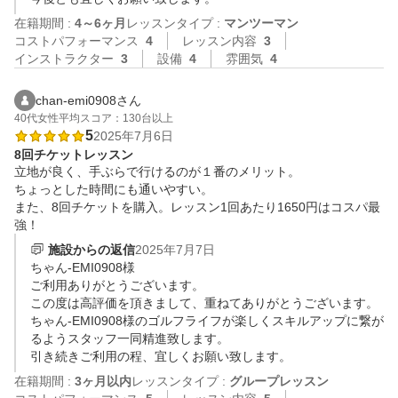
在籍期間 :
4～6ヶ月
レッスンタイプ :
マンツーマン
コストパフォーマンス
4
レッスン内容
3
インストラクター
3
設備
4
雰囲気
4
chan-emi0908さん
40代
女性
平均スコア：130台以上
5
2025年7月6日
8回チケットレッスン
立地が良く、手ぶらで行けるのが１番のメリット。

ちょっとした時間にも通いやすい。

また、8回チケットを購入。レッスン1回あたり1650円はコスパ最
強！
施設からの返信
2025年7月7日
ちゃん-EMI0908様

ご利用ありがとうございます。

この度は高評価を頂きまして、重ねてありがとうございます。

ちゃん-EMI0908様のゴルフライフが楽しくスキルアップに繋が
るようスタッフ一同精進致します。

引き続きご利用の程、宜しくお願い致します。
在籍期間 :
3ヶ月以内
レッスンタイプ :
グループレッスン