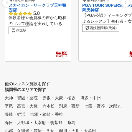
福岡県 福岡市
福岡県 福岡市
スカイカントリークラブ天神警
PGA TOUR SUPERSTOR
固店
岡天神店
5.0
【PGA公認ティーチング
体験者様や会員様の声から昭和
よるレッスン】初心者・女
のゴルフ理論を実践しているス
シニア・ジュニアまで幅広
西鉄福岡駅(天神)
クールが多いと感じます。 SC
赤坂駅
歓迎！通常2名、最大でも
Cでは令和のゴルフ理論で最短
少人数制だから、マンツー
最速のコースデビューを目標に
に近い形で丁寧に指導しま
しております。 【当クラブの
最新測定器やパター分析で
特徴】 １．予約時間内打ち放
無料
を“見える化”し、効率よく
題！ ２．少人数レッスン 受け
へ。さらにクラブフィッテ
放題！初心者でも安心してゴル
グやギア選びもサポート。
フを始める事ができます。 ３
スンと自主練習を組み合わ
．ゴルフクラブ・ゴルフシュー
あなたに合った最短ルート
ズ・グローブの無料レンタルで
他のレッスン施設を探す
コアアップを目指しましょ
手ぶらで練習可能！ ４．最新
福岡県のエリアで探す
■POINT1 少人数制レッ
の弾道分析シュミレーターで、
天神・警固・薬院
赤坂・大豪・桜坂
博多・中州
通常2名（最大3名）の
打角やスピン量などの数字を元
制。丁寧で分かりやすい指
平尾・高宮・大橋
にスイング分析！大型スクリー
六本松・別府・西新
七隈・野芥・次郎丸
から初心者も安心。 ■POIN
ンによるリアルな弾道シュミレ
藤崎・姪浜
吉塚・箱崎・香椎
個人カルテで継続管理
ーションも可能！ ５．個室を
ルテを活用し、毎回のレッ
春日・大野城・太宰府・筑紫野
糸島
完備！プライベートレッスンや
を個別に記録。コーチが変
パーティールームの利用も可能
小郡・久留米・筑後・八女
柳川・大川・大牟田