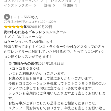
コストパフォーマンス
5
レッスン内容
5
インストラクター
5
設備
5
雰囲気
5
トコトコ5650さん
70代以上
女性
平均スコア：110～120台
5
2024年10月22日
街の中心にあるゴルフレッスンスクール
ミズノゴルフスクールは

ロケーションの良い場所にあり、

設備も整ってます！インストラクターや受付などスタッフの方々
がフレンドリーに対応していただけるので、とってもコンディシ
ョン良くレッスンができます！
施設からの返信
2024年10月22日
トコトコ５６５０様

いつもご利用ありがとうございます。

お褒めの言葉も頂きまして誠にありがとうございます。

今後もコミニケーションを強化してトコトコ５６５０様のゴル
フライフに少しでもお役に立てるよう努めて参ります。

レッスンも定期的にご利用いただきますよう宜しくお願いしま
す。

お悩み事がございましたら是非ともご相談くださいませ。

スタッフ一同お待ちしております。今後とも宜しくお願い致し