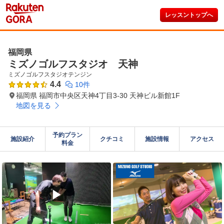
レッスントップへ
福岡県
ミズノゴルフスタジオ 天神
ミズノゴルフスタジオテンジン
4.4
10件
福岡県 福岡市中央区天神4丁目3-30 天神ビル新館1F
地図を見る
予約プラン

施設紹介
クチコミ
施設情報
アクセス
料金
▶