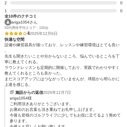
2
0
1
0
全10件のクチコミ
ariga1054さん
50代
男性
平均スコア：100台
4
2025年12月6日
快適な空間
設備や練習器具が揃っており、レッスンや練習環境はとても良い
。

先生も聞きたいことや分からないところ、悩んでいるところを丁
寧に教えてくれる。

ラウンドレッスンも定期的に開催しており、実践でわかりやすく
教えてくれるところも良かった。

まだスコアアップにはつながっていませんが、球筋から明らかに
上達を感じる。
施設からの返信
2025年12月7日
ariga1054様

ご利用頂きありがとうございます。

お褒めのお言葉も頂き重ねてお礼申し上げます。

今後も皆様のゴルフライフに少しでもお役に立てるよう努めて
参ります。

今後とも宜しくお願い致します。