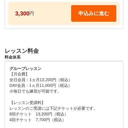
月曜、金曜　18:10～、19:10～、20:10～

土曜日　　　10:10～、11:10～、13:10～、14:10～、
3,300
申込みに進む
円
18:10～、19:10～

日曜日、祝日　10:10～、11:10～、13:10～、14:10～
、18:10～

※水曜日はレッスンなし

レッスン料金
■リクエストのご回答について■

料金体系
リクエスト予約後、2営業日以内に回答させていただ
きます。

グループレッスン
申込日から可能な限り3日以上先の日程を候補いただ
【月会費】

けますと幸いです。
全日会員：1ヵ月13,200円（税込）

DAY会員：1ヵ月11,000円（税込）

※毎日でも練習が可能です。

【レッスン受講料】

レッスンのご受講には下記チケットが必要です。

8回チケット　13,200円（税込）

4回チケット　7,700円（税込）
