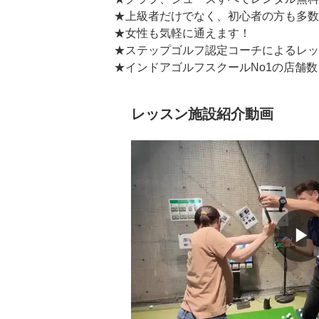
★上級者だけでなく、初心者の方も多数
★女性も気軽に通えます！

★ステップゴルフ認定コーチによるレッ
★インドアゴルフスクールNo1の店舗数
レッスン施設紹介動画
▶