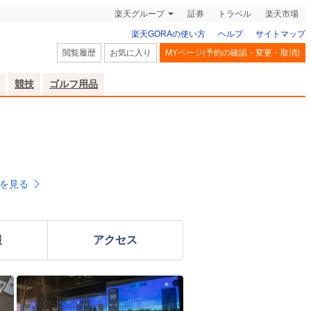
楽天グループ
証券
トラベル
楽天市場
楽天GORAの使い方
ヘルプ
サイトマップ
閲覧履歴
お気に入り
MYページ(予約の確認・変更・取消)
競技
ゴルフ用品
を見る
報
アクセス