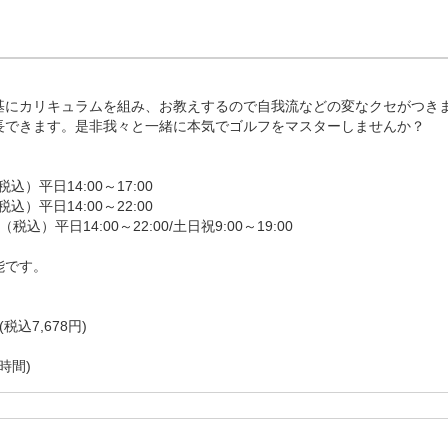
せん！」も、もちろんOKです！

診内容に沿ったレッスンを行います）

伺い・お見積り・入会のご案内

基にカリキュラムを組み、お教えするので自我流などの変なクセがつきま
できます。是非我々と一緒に本気でゴルフをマスターしませんか？

7：50

4：50

込）平日14:00～17:00

込）平日14:00～22:00

税込）平日14:00～22:00/土日祝9:00～19:00

です。

込7,678円)

時間)