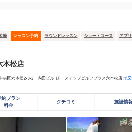
習場
レッスン予約
ラウンドレッスン
ショートコース
アプリ
六本松店
中央区六本松2-3-2 内田ビル 1F ステップゴルフプラス六本松店
地図
予約プラン

クチコミ
施設情
料金