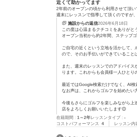
近くて助かってます
2年前のオープンの頃から利用させて頂い
週末にレッスンで指導して頂くのですが
施設からの返信
2026年6月18日
この度は心温まるクチコミをありがとう
オープン当初から約2年間、ステップゴ
ご自宅の近くという立地を活かして、
ので、そのお手伝いができていることは
また、週末のレッスンでのアドバイス
ります。これからも会員様一人ひとり
最近ではGoogle検索だけでなく、
なお声は、これからゴルフを始めたい
今後もさらにゴルフを楽しみながら上
店をよろしくお願いいたします😊
在籍期間 :
1～2年
レッスンタイプ :
-
コストパフォーマンス
4
レッスン内