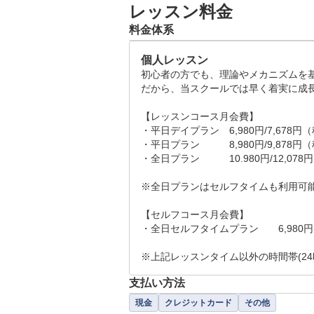
か・次のラウンド予定など）

レッスン料金
※未経験者大歓迎！「何もわかりま
料金体系
11～40分：ゴルフレッスン（問
41～50分：体験レッスンの感想
個人レッスン
初心者の方でも、理論やメカニズムを
だから、当スクールでは早く着実に成長
☆スケジュール

平日14:00～22:00　休憩17：00～1
【レッスンコース月会費】

土日祝9:00～19:00 休憩14：00～1
・平日デイプラン　6,980円/7,678円（税
定休日：火・水
・平日プラン　　　8,980円/9,878円（税
・全日プラン　　　10.980円/12,078円（
※全日プランはセルフタイムも利用可能
【セルフコース月会費】

・全日セルフタイムプラン　　6,980円(税
※上記レッスンタイム以外の時間帯(24
支払い方法
現金
クレジットカード
その他