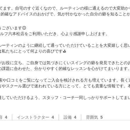
てます。自宅のすぐ近くなので、ルーティンの様に通えるので大変助かり
、的確なアドバイスのおかげで、気が付かなかった自分の癖を知ること
ございます😊

ルフ六本松店をご利用いただき、心より感謝申し上げます。

ルーティンのように継続して通っていただけていることを大変嬉しく思
私たちにとって何よりの喜びです⛳️

がお役に立ち、ご自身では気づきにくいスイングの癖を発見できたとの
の課題に合わせた、分かりやすく的確なレッスンを心がけてまいります。
AI検索や口コミをご覧になってご入会を検討される方も増えています。長
方やスクール選びで迷われている方にとって、とても貴重な情報です。本
達していただけるよう、スタッフ・コーチ一同しっかりサポートしてま
容
4
インストラクター
4
設備
4
雰囲気
5