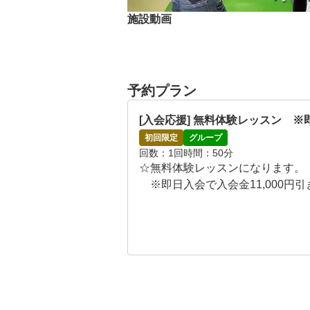
施設動画
予約プラン
[入会応援] 無料体験レッスン　※
初回限定
グループ
回数
1回
時間
50分
☆無料体験レッスンになります。

　※即日入会で入会金11,000円
　※入会申し込みの月と翌月月が月
・初心者や女性にもわかりやすく
だきます。レッスン後、スクール
☆体験レッスン当日のスケジュール
00～10分：システム概要ご説明