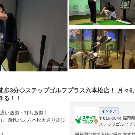
3分◇ステップゴルフプラス六本松店！ 月々6,980
きる！！
インドア
通い放題・打ち放題！

〒810-0044 福
分、西鉄バス六本松大通り徒歩
ステップゴルフプ
！

福岡市営地下鉄七隈線 六本