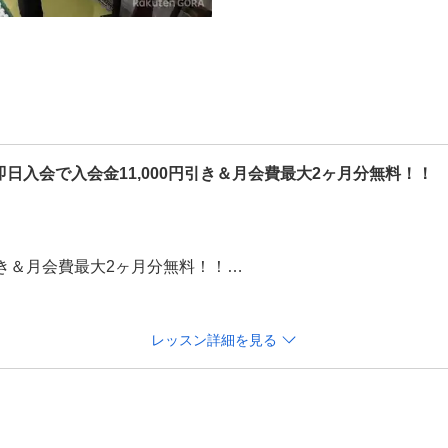
即日入会で入会金11,000円引き＆月会費最大2ヶ月分無料！！
引き＆月会費最大2ヶ月分無料！！

会費無料になります。

丁寧に指導いたします。体験レッスン前に問診してから受講し
レッスン詳細を見る
内容と入会案内のご説明をさせていただきます。

☆

、問診（ゴルフの経歴・現在の悩み・いつまでに悩みを解決した