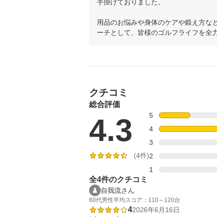
手掛けておりました。

用品のお悩みや身体のケアや鍛え方な
ーチとして、皆様のゴルフライフを全
クチコミ
総合評価
5
4.3
4
3
(4件)
2
1
全4件のクチコミ
自我流さん
60代
男性
平均スコア：110～120台
4
2026年6月16日