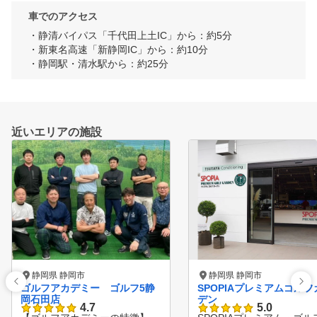
車でのアクセス
・静清バイパス「千代田上土IC」から：約5分

・新東名高速「新静岡IC」から：約10分

・静岡駅・清水駅から：約25分
近いエリアの施設
静岡県 静岡市
静岡県 静岡市
ゴルフアカデミー ゴルフ5静
SPOPIAプレミアムゴルフ
岡石田店
デン
4.7
5.0