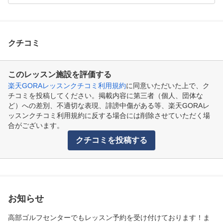
マンツーマンレッスン(60分)

※予約制です。

※回数券ではなく、1回ごと料金発生いたします。

クチコミ
●レッスンタイムスケジュール

水曜日　19:00～22:00
このレッスン施設を評価する
楽天GORAレッスンクチコミ利用規約
に同意いただいた上で、ク
チコミを投稿してください。掲載内容に第三者（個人、団体な
ど）への差別、不適切な表現、誹謗中傷がある等、楽天GORAレ
ッスンクチコミ利用規約に反する場合には削除させていただく場
合がございます。
クチコミを投稿する
お知らせ
高部ゴルフセンターでもレッスン予約を受け付けております！ま