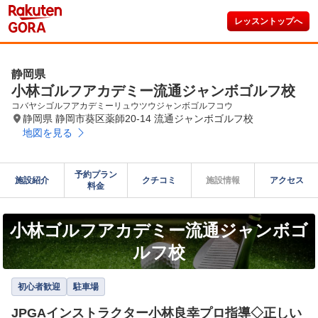
レッスントップへ
静岡県
小林ゴルフアカデミー流通ジャンボゴルフ校
コバヤシゴルフアカデミーリュウツウジャンボゴルフコウ
静岡県 静岡市葵区薬師20-14 流通ジャンボゴルフ校
地図を見る
予約プラン

施設紹介
クチコミ
施設情報
アクセス
料金
小林ゴルフアカデミー流通ジャンボゴ
ルフ校
初心者歓迎
駐車場
JPGAインストラクター小林良幸プロ指導◇正しい