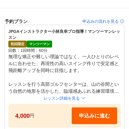
も最適。レッスンとの相性が良く、プロによるスイングチ
ェックも行いやすいのが特長です。初心者の方から経験者
の方まで、のびのびと、自分のペースで上達を目指せる練
習環境が整っています！
予約プラン
申込みの流れを見る
JPGAインストラクター小林良幸プロ指導！マンツーマンレッ
スン
初回限定
マンツーマン
回数
1回
時間
60分
無理な矯正や難しい理論ではなく、一人ひとりのレベ
ルに合わせた、再現性の高いスイング作りで安定感と
飛距離アップを同時に目指します。

レッスンを行う高部ゴルフセンターは、山の谷間とい
う自然の地形を活かした、臨場感あふれる練習環境。
コースに近い景色の中で練習できるため、スイングだ
レッスン詳細を見る
けでなく、方向性や距離感まで実戦的に身につきます
。ぜひお気軽にご体験ください！

4,000
申込みに進む
円
●レッスン内容
