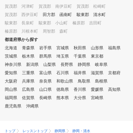
の練習方法より、受講生に合っ
賀茂郡 河津町
賀茂郡 南伊豆町
賀茂郡 松崎町
た練習方法を提案します。 ⑦
賀茂郡 西伊豆町
田方郡 函南町
駿東郡 清水町
ゴルフシミュレータによる仮
想ラウンド コースデビ
駿東郡 長泉町
駿東郡 小山町
榛原郡 吉田町
ューに備えて、模擬ラウンドを
榛原郡 川根本町
周智郡 森町
体験できます。 ⑧ ラウンド
都道府県から探す
レッスン 初心者のコー
スデビューから中上級者のベス
北海道
青森県
岩手県
宮城県
秋田県
山形県
福島県
トスコア更新までしっかりサポ
茨城県
栃木県
群馬県
埼玉県
千葉県
東京都
ート。 ～プランのご説明～ ※
ワンポイントレッスン、曜日・
神奈川県
新潟県
山梨県
長野県
静岡県
岐阜県
時間帯別・回数券（4回か8回）
愛知県
三重県
富山県
石川県
福井県
滋賀県
京都府
でプランが分かれております。
大阪府
ご希望に合ったプランをお選び
兵庫県
奈良県
和歌山県
鳥取県
島根県
ください♪
岡山県
広島県
山口県
徳島県
香川県
愛媛県
高知県
福岡県
佐賀県
長崎県
熊本県
大分県
宮崎県
鹿児島県
沖縄県
トップ
レッスントップ
静岡県
静岡・清水