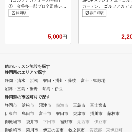
【ゴルフアカデミーの特徴】
SPOPIAプレミアム・ゴル
① 金谷多一郎プロ全監修レッ
ガーデン、 ゴルフアカデ
スン 入会者には、金谷
のその魅力は 最新の設備
静岡駅
春日町駅
プロ監修レッスンテキストを無
り入れ、 初心者から上級
料配布！ ② ライフスタイル
方も安心して通え、そして
に合わせてお好きな時に通えま
やすいこと。 アカデミー
す。 曜日毎に様々な時
5,000
プロコーチスタッフが、そ
2,2
円
間帯でレッスンを行っています
れのゴルファーに適したコ
。 ③ 完全少人数体制のレッ
ングとティーチングでゴル
スン 各コース最大5名に
達に導きます。
対して、プロインストラクター
1名がマンツーマン方式で指導
他のレッスン施設を探す
します。 ④ いつでも快適室
静岡県のエリアで探す
内レッスン 夏は涼しく
静岡・清水
浜松
磐田・掛川・藤枝
富士・御殿場
、冬は暖かい、紫外線も気にな
沼津・三島・裾野
らない。 ⑤ 初めての方から
熱海・伊豆
上級者まで個別のカリキュラム
静岡県の市区町村で探す
（ジュニアは小学1年生から）
静岡市
浜松市
沼津市
熱海市
三島市
富士宮市
初心者から中上級者まで
、個別にカリキュラムを作成し
伊東市
島田市
富士市
磐田市
焼津市
掛川市
藤枝市
、習得度に合わせて指導します
御殿場市
袋井市
下田市
裾野市
湖西市
伊豆市
。 ⑥ 練習器具を使ったドリ
御前崎市
ルレッスン 150種類以上
菊川市
伊豆の国市
牧之原市
賀茂郡 東伊豆町