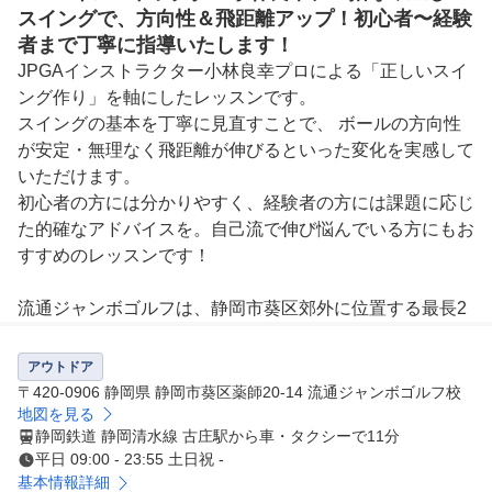
スイングで、方向性＆飛距離アップ！初心者〜経験
者まで丁寧に指導いたします！
JPGAインストラクター小林良幸プロによる「正しいスイ
ング作り」を軸にしたレッスンです。

スイングの基本を丁寧に見直すことで、 ボールの方向性
が安定・無理なく飛距離が伸びるといった変化を実感して
いただけます。

初心者の方には分かりやすく、経験者の方には課題に応じ
た的確なアドバイスを。自己流で伸び悩んでいる方にもお
すすめのレッスンです！

流通ジャンボゴルフは、静岡市葵区郊外に位置する最長2
60ヤード・打席数165打席を誇る、静岡県内最大級のゴル
フ練習場です。

アウトドア
打席数が多く、ゆったりと練習できるため、周囲を気にせ
〒420-0906 静岡県 静岡市葵区薬師20-14 流通ジャンボゴルフ校
ずフルショットを楽しめる開放感が魅力。視界も広く、思
地図を見る
静岡鉄道 静岡清水線 古庄駅から車・タクシーで11分
いきりスイングしてもストレスを感じにくい環境です。ま
平日 09:00 - 23:55 土日祝 -
た、地形にクセが少ないため、フォーム作りや基本練習に
基本情報詳細