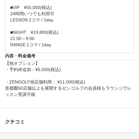
ヒアリングが終わりましたら体験レッスン開始。お打
■VIP　¥55,000(税込)

席利用時間のうち45分間がパーソナルレッスンです。

24時間いつでも利用可

LESSON 2コマ / 1day

↓

体験レッスン終了後、担当スタッフから施設のご利用
■NIGHT　¥19,800(税込)

方法・料金体系についてご案内。

21:00～9:00

↓

RANGE 1コマ / 1day
即日入会となりましたらご自身のスマートフォンでご
内容・料金備考
入会のお手続きをしていただきます。

【他オプション】

入会手続きにはクレジットカード・身分証が必要とな
・予約枠追加：¥5,500(税込)

ります。

・ZENGOLF他店舗利用： ¥11,000(税込)

※右打ち打席のみとなります。

首都圏50店舗以上を展開するゼンゴルフの会員様もラウンジでレ
ッスン受講可能
※安全に施設をご利用いただくため、対象年齢を高校
生以上のお客様とさせていただいています。
クチコミ