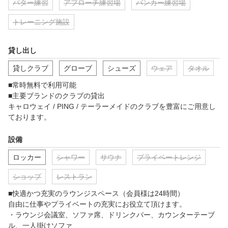
パター練習
アプローチ練習場
バンカー練習場
ートで、本物さながらのラウンドプレーを体感することができま
す。また、どこにボールを置いても最新のセンサーが自動でボー
トレーニング施設
ルを認識し、ストレスフリーに快適なゴルフを楽しむことができ
ます。

貸し出し
◇緻密なショット分析

VISIONセンサーで正確に取得されたショットを、ヘッド軌道、ク
貸しクラブ
グローブ
シューズ
ウェア
タオル
ラブフェース、ボールスピード、ミートポイント打ち出し角度な
どの情報で分析できます。

■常時無料で利用可能

◇GOLFZON カード

■主要ブランドのクラブの貸出

打席でプレイ時にカードリーダーにふれるだけでログインができ
キャロウェイ / PING / テーラーメイドのクラブを豊富にご用意し
ます。ログインラウンド後、マイページにてご自身のラウンド結
ております。
果や「マイモ！動画」に動画を保存してスイングデータをご覧い
ただけます。
設備
ロッカー
シャワー
サウナ
プライベートレンジ
ショップ
レストラン
■快適かつ充実のラウンジスペース（会員様は24時間）

自由に仕事やプライベートの充実にお役立て頂けます。

・ラウンジ会議室、ソファ席、ドリンクバー、カウンターテーブ
ル、一人掛けソファ
