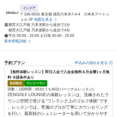
ーソナルレッスンが受け放題となっております。

インドア
広々とした完全個室、ゴルフレンジA / ゴルフレンジBの
〒106-0032 東京都 港区六本木7-4-4 六本木アートシ
２部屋ご用意がございます。

ェル 2F
地図を見る
都営大江戸線 六本木駅から徒歩で1分
会員様のスケジュールに合わせて、ご希望のゴルフレンジ
都営大江戸線 乃木坂駅から徒歩で4分
をご予約いただけます。

平日 00:00 - 23:59 土日祝 00:00 - 23:59
基本情報詳細
おひとり様の練習場所としてもご利用いただけます。

また、ラウンジを併設しているため、仕事やミーティング
、読書などゴルフ以外の時間も充実してお楽しみいただけ
予約プラン
申込みの流れを見る
ます。

是非、当施設を通して皆様それぞれのライフスタイルをお
 【無料体験レッスン】即日入会で入会金無料＆月会費1ヶ月無
楽しみください。
料 ※諸条件あり
初回限定
マンツーマン
回数
1回
時間
85分(うち45分パーソナルレッスン)
ZENGOLF LOUNGEの体験レッスンは、洗練されたラ
ウンジ空間で受ける‘’ワンランク上のゴルフ体験‘’です
。レッスンでは、専属のプロが丁寧にカウンセリング
を行い、最新鋭のシュミレーターを用いて分かりやす