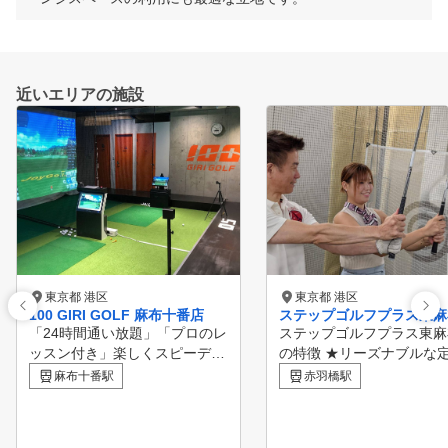
近いエリアの施設
東京都 港区
東京都 港区
100 GIRI GOLF 麻布十番店
ステップゴルフプラス東麻
「24時間通い放題」「プロのレ
ステップゴルフプラス東麻
ッスン付き」楽しくスピーディ
の特徴 ★リーズナブルな
ーに100切りを実現できるゴル
制の料金プランで通い放題
麻布十番駅
赤羽橋駅
フスタジオが麻布十番に誕生。
ち放題！ ★都営地下鉄大
しかも、月額19,800円~は他社
線「赤羽橋駅」徒歩3分/都
に比べて、ぐーんとお得！ 今
下鉄三田線「芝公園駅」徒