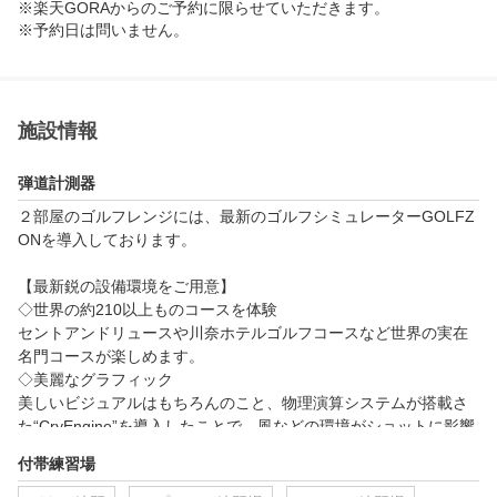
※楽天GORAからのご予約に限らせていただきます。

※予約日は問いません。

※本キャンペーンはエントリー不要です。

※練習会員へご入会の方も対象です。

※入会特典の進呈判定のため、お客様の入会状況をご予約された
施設に確認させていただきます。

施設情報
■体験＆入会期間　：	2026年8月1日(土) 00:00 ～ 2026年8月3
弾道計測器
1日(月) 23:59

■クーポン進呈日　：2026年9月中旬頃

２部屋のゴルフレンジには、最新のゴルフシミュレーターGOLFZ
■進呈内容：楽天GORA店 Supported by GOLF5で使える5,000円
ONを導入しております。

分クーポン（最低購入金額条件なし）

■キャンペーンページ：https://gora.golf.rakuten.co.jp/doc/lesson/z
【最新鋭の設備環境をご用意】

◇世界の約210以上ものコースを体験

セントアンドリュースや川奈ホテルゴルフコースなど世界の実在
名門コースが楽しめます。

◇美麗なグラフィック

美しいビジュアルはもちろんのこと、物理演算システムが搭載さ
た“CryEngine”を導入したことで、風などの環境がショットに影響
を与えます。

付帯練習場
◇様々なライを再現する、本格的なラウンド体験

実際のゴルフ場のライに合わせて、上下左右に傾くスイングプレ