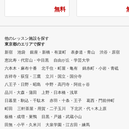
なら港区在住者限定で無料体験
分/東京メトロ日比谷線「
を実施中！
町駅」徒歩8分/都営地下鉄
無料
戸線・東京メトロ南北線「
十番駅」徒歩9分 ★クラブ
ューズすべてレンタル無
★上級者だけでなく、初心
方も多数在籍！ ★女性も
他のレッスン施設を探す
に通えます！ ★コースレ
東京都のエリアで探す
ン多数開催中！ ★ステッ
新宿
池袋
銀座・新橋・有楽町
表参道・青山
渋谷・原宿
ルフ認定コーチによる個別
スン ★インドアゴルフス
恵比寿・代官山・中目黒
自由が丘・学芸大学
ルNo1の店舗数
六本木・麻布十番
北千住・町屋・亀有
錦糸町・小岩・青砥
吉祥寺・荻窪・三鷹
立川・国立・国分寺
八王子・日野・昭島
中野・高円寺・阿佐ヶ谷
品川・大森・蒲田
上野・日本橋・浅草
日暮里・駒込・千駄木
赤羽・十条・王子
葛西・門前仲町
町田
三軒茶屋・用賀・二子玉川
下北沢・代々木上原
板橋・成増・巣鴨
目黒・戸越・武蔵小山
田無・小平・久米川
大泉学園・江古田・練馬