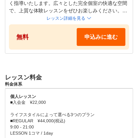
く指導いたします。広々とした完全個室の快適な空間
で、上質な体験レッスンをぜひお楽しみください。

レッスン詳細を見る
【レッスン受講スケジュール】

火曜〜木曜

無料
申込みに進む
① 12:00~13:25 ② 13:30~14:55 ③ 15:00~16:25 ④ 18:0
0~19:25 ⑤ 19:30~20:55

土日祝

① 9:00~10:25 ② 10:30~11:55 ③ 13:30~14:55 ④ 15:00
~16:25 ⑤ 16:30~17:55

レッスン料金
料金体系
【レッスン内容】

基本ご予約時間の5分前のご来店をお願いしておりま
個人レッスン
す。

■入会金　¥22,000

↓

体験レッスンの前に簡単なアンケート（ご自身のゴル
ライフスタイルによって選べる3つのプラン

■REGULAR　¥44,000(税込)

フ経験・ZENGOLFを知ったきっかけなど）をお答え
9:00 - 21:00

いただきます。

LESSON 1コマ / 1day

↓
