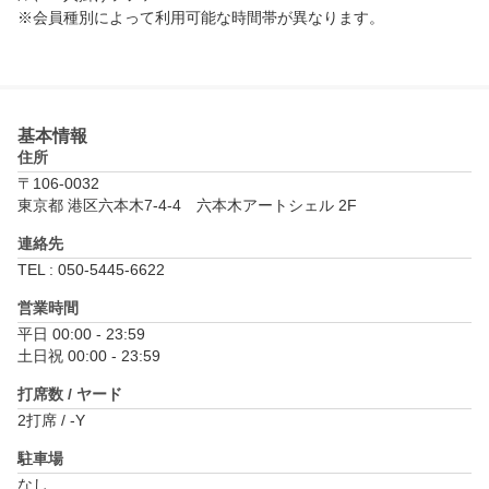
※会員種別によって利用可能な時間帯が異なります。

■ドリンクバー（24時間）

いつでもコーヒーやお茶などソフトドリンクを楽しめるドリンク
バー

※会員種別によって利用可能な時間帯が異なります。

基本情報
■ロッカー

住所
ゴルフクラブやゴルフシューズを収納可能なロッカー

〒106-0032
■喫煙所

東京都 港区六本木7-4-4　六本木アートシェル 2F
個室の喫煙ブースを併設

連絡先
■無料Wi-Fi

コンセント、無料で利用可能なWi-Fi
TEL : 050-5445-6622
営業時間
平日 00:00 - 23:59

土日祝 00:00 - 23:59
打席数 / ヤード
2打席 / -Y
駐車場
なし