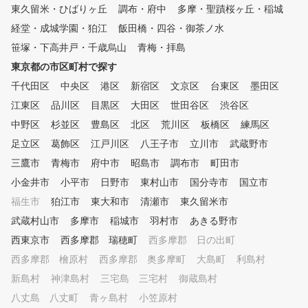
東久留米・ひばりヶ丘
調布・府中
多摩・聖蹟桜ヶ丘・稲城
経堂・成城学園・狛江
飯田橋・四谷・御茶ノ水
笹塚・下高井戸・千歳烏山
青梅・拝島
東京都の市区町村で探す
千代田区
中央区
港区
新宿区
文京区
台東区
墨田区
江東区
品川区
目黒区
大田区
世田谷区
渋谷区
中野区
杉並区
豊島区
北区
荒川区
板橋区
練馬区
足立区
葛飾区
江戸川区
八王子市
立川市
武蔵野市
三鷹市
青梅市
府中市
昭島市
調布市
町田市
小金井市
小平市
日野市
東村山市
国分寺市
国立市
福生市
狛江市
東大和市
清瀬市
東久留米市
武蔵村山市
多摩市
稲城市
羽村市
あきる野市
西東京市
西多摩郡 瑞穂町
西多摩郡 日の出町
西多摩郡 檜原村
西多摩郡 奥多摩町
大島町
利島村
新島村
神津島村
三宅島 三宅村
御蔵島村
八丈島 八丈町
青ヶ島村
小笠原村