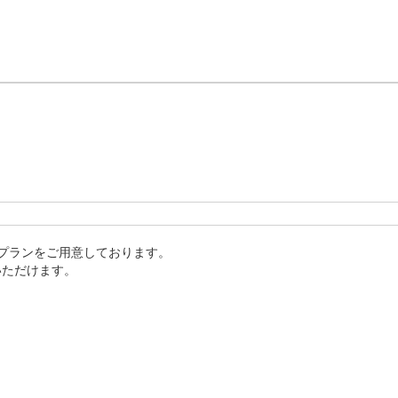
なデータを取得。

。

算出

空いていれば当日30分前まで予約可
況に合わせてご予約可能です。 

あなたのゴルフスキルを次のレベルへ引
ご予約申し込みの際は、可能な限りなるべく複数日候補頂けま
会なども実施しておりますので
タッフへお伝えください。 

プランをご用意しております。

スタッフが対応いたします。
ただけます。

hboar