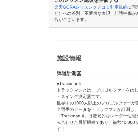
このレッスン施設を評価する
楽天GORAレッスンクチコミ利用規約
に同
ど）への差別、不適切な表現、誹謗中傷が
合がございます。
施設情報
弾道計測器
●Trackman4

トラックマンとは、プロゴルファーをは
・スイング測定器です。

世界中の1000人以上のプロゴルファーが
全選手のデータをトラックマンが計測し、
「Trackman 4」は驚異的なレーダー
み合わせた最新機種であり、毎秒40,00
す！
