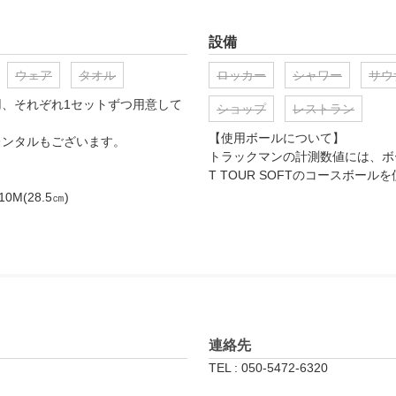
って、打席ですぐにログイン、練習
設備
いつでもどこでも復習可能です。
ウェア
タオル
ロッカー
シャワー
サウ
、それぞれ1セットずつ用意して
ショップ
レストラン
【使用ボールについて】

ンタルもございます。

トラックマンの計測数値には、ボー
T TOUR SOFTのコースボー
連絡先
TEL : 050-5472-6320