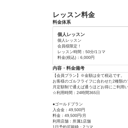
• 弾道計測: 最新シミュレーターで正確
〈STEP2〉

• 練習環境: 完全個室で集中できる予約制
打ち出し角やスピン量など最適値を
レッスン料金
• 予約のしやすさ: 40名会員制で枠が
〈STEP3〉

能。

料金体系
上達に繋がる練習が明確に

• 定額制で通うほどお得

個人レッスン
• 世界の実在するゴルフコースを体験

【レッスンスケジュール】

個人レッスン

• 人気ブランドの無料レンタル

全日：10:00～20:00

会員様限定！

お客様のご希望とスクールの空き状
レッスン時間：50分/1コマ

HYPERION GOLF STUDIOで、
料金(税込)：6,000円
ご好評いただいておりますので、
き上げましょう。

予約成立し易くなります。 

内容・料金備考
また初心者向けにワンポイントレッスン
【会員プラン】※金額は全て税込です。

、

当日は受付にてご予約のお名前をス
お客様のゴルフライフに合わせた2種類の
詳細は下記にてご確認ください！

※AI診断のため、コーチはおらず
月定額制で通えば通うほどお得にご利用い
▶https://peatix.com/user/21747575/das
☆利用時間：24時間365日

●ゴールドプラン

入会金：49,500円

料金：49,500円/月

利用店舗：所属1店舗

1日予約可能枠：2コマ
