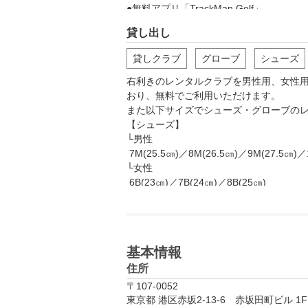
●無料アプリ「TrackMan Golf」

トラックマン専用の無料携帯アプリを使
貸し出し
結果やラウンドスコアは自動保存され、
貸しクラブ
グローブ
シューズ
右利きのレンタルクラブを男性用、女性用
おり、無料でご利用いただけます。

また以下サイズでシューズ・グローブのレ
【シューズ】

└男性

 7M(25.5㎝)／8M(26.5㎝)／9M(27.5㎝)／10M(28.5㎝)

└女性

 6B(23㎝)／7B(24㎝)／8B(25㎝)

【グローブ】

└男性

 22㎝／23㎝／24㎝／25㎝／26㎝

基本情報
└女性

住所
 18㎝／19㎝／20㎝／21㎝
〒107-0052
東京都 港区赤坂2-13-6　赤坂田町ビル 1F