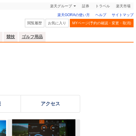
楽天グループ
証券
トラベル
楽天市場
楽天GORAの使い方
ヘルプ
サイトマップ
閲覧履歴
お気に入り
MYページ(予約の確認・変更・取消)
競技
ゴルフ用品
報
アクセス