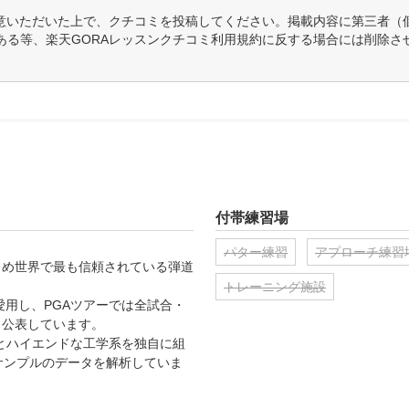
意いただいた上で、クチコミを投稿してください。掲載内容に第三者（
ある等、楽天GORAレッスンクチコミ利用規約に反する場合には削除さ
付帯練習場
パター練習
アプローチ練習
じめ世界で最も信頼されている弾道
トレーニング施設
愛用し、PGAツアーでは全試合・
公表しています。

性能とハイエンドな工学系を独自に組
0サンプルのデータを解析していま