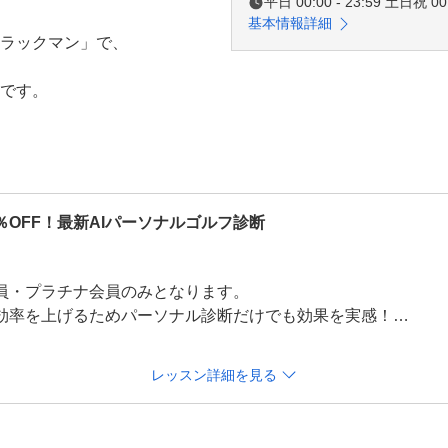
平日 00:00 - 23:59 土日祝 00:
基本情報詳細
ラックマン」で、

です。

イング直後の映像を確認。

ング改善をサポートします。

0％OFF！最新AIパーソナルゴルフ診断
員・プラチナ会員のみとなります。

伴可能。

効率を上げるためパーソナル診断だけでも効果を実感！

断結果プレゼント！

スタッフが対応いたします。

レッスン詳細を見る
グを徹底分析。


