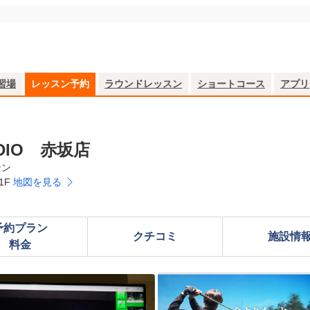
習場
レッスン予約
ラウンドレッスン
ショートコース
アプリ
UDIO 赤坂店
テン
1F
地図を見る
予約プラン

クチコミ
施設情
料金