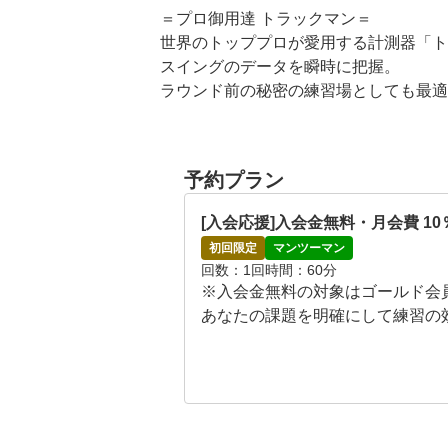
＝プロ御用達 トラックマン＝ 

世界のトッププロが愛用する計測器「ト
スイングのデータを瞬時に把握。

ラウンド前の秘密の練習場としても最適
＝高解像度カメラ＝ 

高速カメラ「ARTRAY-Swing」でス
予約プラン
インパクトの詳細まで見える化し、スイ
[入会応援]入会金無料・月会費 1
＝24時間365日 完全個室＝

初回限定
マンツーマン
24時間365日利用可能な完全個室。

回数
1回
時間
60分
1フロア貸し切り制で、

※入会金無料の対象はゴールド会
90分のセッションにはゲスト3名まで同
あなたの課題を明確にして練習の
集中して練習できる環境です。

☆参加者全員！パーソナルデータ診
※AI診断のため、コーチはおらず
HYPERIONの特徴

〈STEP1〉

• フォーム改善: 高性能カメラでスイン
あなたのスイングをAIにインプット