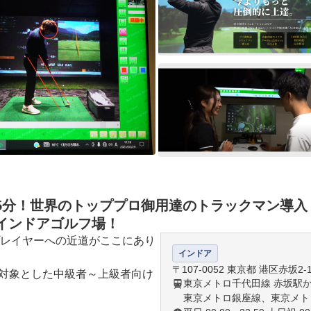
分！世界のトッププロ御用達のトラックマン導入！
インドアゴルフ場！
レイヤーへの近道がここにあり
インドア
〒107-0052 東京都 港区赤坂2
を対象とした中級者～上級者向け
東京メトロ千代田線 赤坂駅
東京メトロ銀座線、東京メト