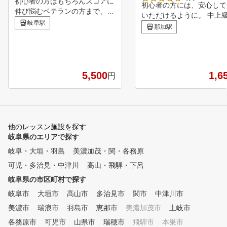
初心者の方はもちろんスコアに
初心者の方には、安心して
伸び悩むベテランの方まで、幅
いただけるように。 中上
広い層に支持されるミニッツゴ
岐阜駅
の方には、より専門的な指
那加駅
ルフスクール。 インドアゴル
受講いただけるように。 
フスクールとして10年以上の実
らを叶える為に、ジェイ・
績でこれまで多くのゴルファー
フスクールは1レッスン最
の悩みを解決してきました。 2
様までのセミパーソナルレ
回のレッスンを十分に体験して
5,500
1,6
円
ンを実施。 月額8,250円
から判断できるため、ご納得し
額制でリーズナブル。 会
たうえでご入会いただいており
にとって継続しやすいスク
ます。 クラブ・グローブのお
環境を私たちは目指します
貸出しも無料で可能ですので、
ゴルフを始めてみたいけど
お気軽にご予約ください！
他のレッスン施設を探す
ハードルが高そうだな…』
岐阜県のエリアで探す
ールも分からないけど大丈
な…』『続けていけるかな
岐阜・大垣・羽島
美濃加茂・関・各務原
そんなお悩み・不安をお持
可児・多治見・中津川
高山・飛騨・下呂
方も、まずは気軽な気持ち
験レッスンを受けてみてく
岐阜県の市区町村で探す
い。初心者の方が安心して
岐阜市
大垣市
高山市
多治見市
関市
中津川市
スデビューできるようにサ
美濃市
瑞浪市
羽島市
恵那市
美濃加茂市
トをさせていただきます。
土岐市
各務原市
可児市
山県市
瑞穂市
飛騨市
本巣市