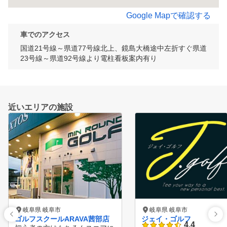
Google Mapで確認する
車でのアクセス
国道21号線～県道77号線北上、鏡島大橋途中左折すぐ県道
23号線～県道92号線より電柱看板案内有り
近いエリアの施設
岐阜県 岐阜市
岐阜県 岐阜市
ゴルフスクールARAVA茜部店
ジェイ・ゴルフ
4.4