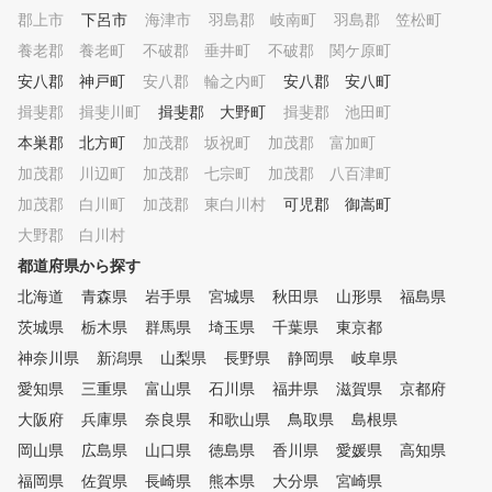
郡上市
下呂市
海津市
羽島郡 岐南町
羽島郡 笠松町
養老郡 養老町
不破郡 垂井町
不破郡 関ケ原町
安八郡 神戸町
安八郡 輪之内町
安八郡 安八町
揖斐郡 揖斐川町
揖斐郡 大野町
揖斐郡 池田町
本巣郡 北方町
加茂郡 坂祝町
加茂郡 富加町
加茂郡 川辺町
加茂郡 七宗町
加茂郡 八百津町
加茂郡 白川町
加茂郡 東白川村
可児郡 御嵩町
大野郡 白川村
都道府県から探す
北海道
青森県
岩手県
宮城県
秋田県
山形県
福島県
茨城県
栃木県
群馬県
埼玉県
千葉県
東京都
神奈川県
新潟県
山梨県
長野県
静岡県
岐阜県
愛知県
三重県
富山県
石川県
福井県
滋賀県
京都府
大阪府
兵庫県
奈良県
和歌山県
鳥取県
島根県
岡山県
広島県
山口県
徳島県
香川県
愛媛県
高知県
福岡県
佐賀県
長崎県
熊本県
大分県
宮崎県