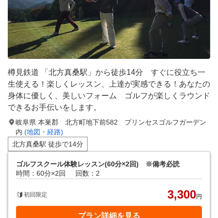
樽見鉄道 「北方真桑駅」から徒歩14分 すぐに役立ち一
生使える！楽しくレッスン、上達が実感できる！あなたの
身体に優しく、美しいフォーム ゴルフが楽しくラウンド
できるお手伝いをします。
岐阜県 本巣郡 北方町地下前582 プリンセスゴルフガーデン
内
(地図・経路)
北方真桑駅 徒歩で14分
ゴルフスクール体験レッスン(60分×2回) ※備考必読
時間：60分×2回
回数：2
3,300
初回限定
円
プラン詳細を見る