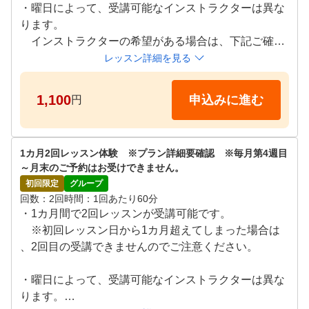
・曜日によって、受講可能なインストラクターは異な
ります。

　インストラクターの希望がある場合は、下記ご確認
頂きリクエストを御願い致します。

レッスン詳細を見る
　＜纐纈プロ＞月：19:00～20:00、20:30～21:30

　　　　　　　木：19:00～20:00、20:30～21:30

1,100
申込みに進む
円
　　　　　　　金：10:30～11:30

　＜石原プロ＞水：19:00～20:00、20:30～21:30

　＜伊藤プロ＞木：13:30～15:00、15:00～16:30

1カ月2回レッスン体験　※プラン詳細要確認　※毎月第4週目
　＜岸本プロ＞金：19:00～20:30、20:30～22:00

～月末のご予約はお受けできません。
　＜工藤プロ＞土：13:30～15:00、15:00～16:30、20:
初回限定
グループ
30～22:00
回数
2回
時間
1回あたり60分
・1カ月間で2回レッスンが受講可能です。

　※初回レッスン日から1カ月超えてしまった場合は
、2回目の受講できませんのでご注意ください。

・曜日によって、受講可能なインストラクターは異な
ります。
