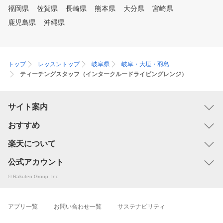
福岡県
佐賀県
長崎県
熊本県
大分県
戻ろうと思っても「自分が
宮崎県
と何がずれているかわから
鹿児島県
沖縄県
」 「〇〇〇ってこれであって
いたっけ？」 「そもそも基本
はどうだったのか」といっ
題に当たってしまうことが
トップ
レッスントップ
岐阜県
岐阜・大垣・羽島
とんどだからです。 ま
ティーチングスタッフ（インタークルードライビングレンジ）
基本に立ち戻ったつもりで
ろ覚えだったり、様々な情
混じり合って基本を押さえ
サイト案内
るつもりでも基本から外れ
まっているということも多
おすすめ
ります。 そうなってしまいま
すと 基本の乱れはさらに
楽天について
しています。 そういっ
題を解決するためには、自
公式アカウント
ゴルフにおける「教科書」
© Rakuten Group, Inc.
って、ゴルフに不調や悩み
じた時は、基本に立ち戻っ
ださい。 基本から見直し、そ
アプリ一覧
お問い合わせ一覧
サステナビリティ
のための正しい練習法をし
ょう。 「継続は、力なり」