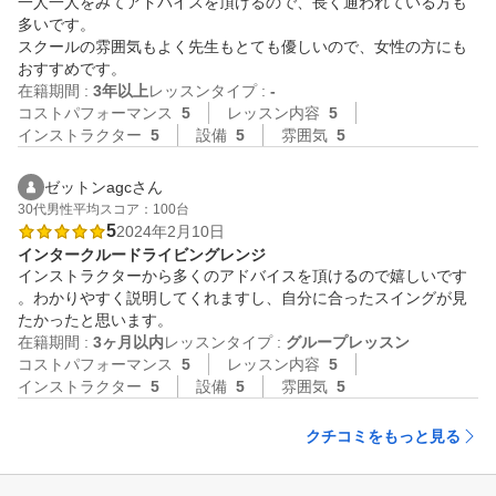
一人一人をみてアドバイスを頂けるので、長く通われている方も
多いです。

スクールの雰囲気もよく先生もとても優しいので、女性の方にも
おすすめです。
在籍期間 :
3年以上
レッスンタイプ :
-
コストパフォーマンス
5
レッスン内容
5
インストラクター
5
設備
5
雰囲気
5
ゼットンagcさん
30代
男性
平均スコア：100台
5
2024年2月10日
インタークルードライビングレンジ
インストラクターから多くのアドバイスを頂けるので嬉しいです
。わかりやすく説明してくれますし、自分に合ったスイングが見
たかったと思います。
在籍期間 :
3ヶ月以内
レッスンタイプ :
グループレッスン
コストパフォーマンス
5
レッスン内容
5
インストラクター
5
設備
5
雰囲気
5
クチコミをもっと見る