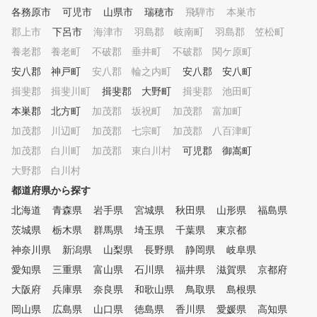
経験をしたことがないとい
各務原市
可児市
山県市
瑞穂市
飛騨市
本巣市
はまずおられないかと思い
郡上市
下呂市
海津市
羽島郡 岐南町
。 そして、こういった不調は
羽島郡 笠松町
、何度もお伝えしています
養老郡 養老町
不破郡 垂井町
不破郡 関ケ原町
本の乱れが原因の場合がほ
安八郡 神戸町
安八郡 輪之内町
安八郡 安八町
どです。 では、なぜ基本が乱
れてしまうのか？その答え
揖斐郡 揖斐川町
揖斐郡 大野町
揖斐郡 池田町
簡単で「どれだけ基本を押
本巣郡 北方町
加茂郡 坂祝町
加茂郡 富加町
ても時間が経てば、癖や自
加茂郡 川辺町
加茂郡 七宗町
加茂郡 八百津町
の練習方法をはじめ、様々
響で徐々に基本からずれて
加茂郡 白川町
加茂郡 東白川村
可児郡 御嵩町
てしまう」からです。 これ
大野郡 白川村
はゴルフをしている限り、
て逃れることはできない問
都道府県から探す
初心者の方はもちろん、中
北海道
青森県
岩手県
宮城県
秋田県
山形県
福島県
や上級者の方でも必ず抱え
茨城県
栃木県
群馬県
埼玉県
千葉県
る問題です。 それこそ、プ
東京都
ロであっても同じ問題を抱
神奈川県
新潟県
山梨県
長野県
静岡県
岐阜県
います。しかし、プロなら
愛知県
三重県
富山県
石川県
福井県
滋賀県
京都府
自身の手で基礎に立ち戻る
はできますが、アマチュア
大阪府
兵庫県
奈良県
和歌山県
鳥取県
島根県
中々そういうわけにはいき
岡山県
広島県
山口県
徳島県
香川県
愛媛県
高知県
ん。 なぜなら、基本に