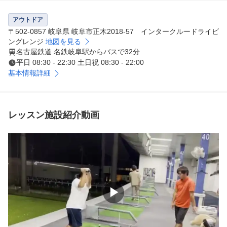
ます。

アウトドア
距離は150ヤード、打席数は46と多くあり、ご自分のペー
〒502-0857 岐阜県 岐阜市正木2018-57 インタークルードライビ
スでゴルフを楽しむことができます。レフティ打席も完備
ングレンジ
地図を見る
名古屋鉄道 名鉄岐阜駅からバスで32分
していますので、左利きの方でも安心してご利用になれま
平日 08:30 - 22:30 土日祝 08:30 - 22:00
す。

基本情報詳細
～おすすめポイント～

◎たっぷりゆとりのある90分授業

◎併設のバンカー、グリーンも使用

レッスン施設紹介動画
◎実践形式のラウンドレッスンも開催

◎スクール生なら入場料が無料！　※本格的な2ピースボ
ールで練習できちゃいます。

一緒にゴルフを楽しく上達しましょう！

▶