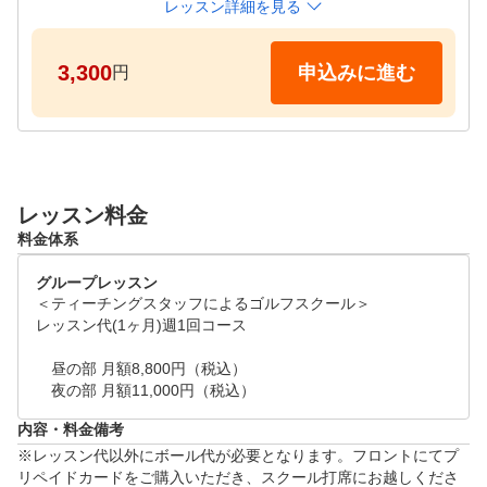
　インストラクターの希望がある場合は、下記ご確認
レッスン詳細を見る
頂きリクエストを御願い致します。

　＜纐纈プロ＞月：19:00～20:30、20:30～22:00

3,300
申込みに進む
円
　　　　　　　木：19:00～20:30、20:30～22:00

　　　　　　　金：10:30～12:00、

　＜石原プロ＞水：19:00～20:30、20:30～22:00

　＜伊藤プロ＞木：13:30～15:00、15:00～16:30

　＜岸本プロ＞金：19:00～20:30、20:30～22:00

レッスン料金
　＜工藤プロ＞土：13:30～15:00、15:00～16:30、19:
料金体系
00～20:30、20:30～22:00
グループレッスン
＜ティーチングスタッフによるゴルフスクール＞

レッスン代(1ヶ月)週1回コース　

　昼の部 月額8,800円（税込）

　夜の部 月額11,000円（税込）
内容・料金備考
※レッスン代以外にボール代が必要となります。フロントにてプ
リペイドカードをご購入いただき、スクール打席にお越しくださ