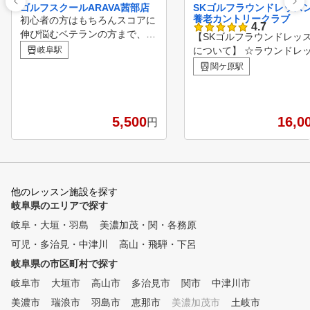
ゴルフスクールARAVA茜部店
SKゴルフラウンドレッ
養老カントリークラブ
初心者の方はもちろんスコアに
4.7
伸び悩むベテランの方まで、幅
【SKゴルフラウンドレッ
広い層に支持されるミニッツゴ
岐阜駅
について】 ☆ラウンドレ
ルフスクール。 インドアゴル
ンに興味があったけど行く
関ケ原駅
フスクールとして10年以上の実
がなかった方 ☆スコアに
績でこれまで多くのゴルファー
悩んでいる方 ☆技術やラ
の悩みを解決してきました。 2
ド力を向上させたい方 ☆
回のレッスンを十分に体験して
5,500
地での打ち方や実践の場で
16,0
円
から判断できるため、ご納得し
て頂きたい方 ぜひ体験ラ
たうえでご入会いただいており
ドレッスンにいらしてくだ
ます。 クラブ・グローブのお
♪ 参考に。 ゴルフの悩みとい
貸出しも無料で可能ですので、
うのは、次から次へと湧い
お気軽にご予約ください！
てしまうもので「アプロー
他のレッスン施設を探す
うまくいかない」という悩
岐阜県のエリアで探す
解決しても、次は、「今度
岐阜・大垣・羽島
美濃加茂・関・各務原
イアンが、ドライバーが、
可児・多治見・中津川
高山・飛騨・下呂
」といったように次から次
湧いてきてしまうものです
岐阜県の市区町村で探す
このクラブの調子はよく
岐阜市
大垣市
高山市
多治見市
関市
中津川市
たのに次は違うクラブの調
おかしくなってしまうとい
美濃市
瑞浪市
羽島市
恵那市
美濃加茂市
土岐市