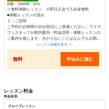
拡大のためにも、エチケット&マナーを大切にします。

回数
1回
時間
50分
⑤ゴルフをもっと身近に、もっと気軽に

☆無料体験レッスン　※即日入会で入会金無料

ワイズワンゴルフでは、スクールやレッスン、サービスを
■体験レッスンの流れ

通してゴルフをもっと身近に感じて頂くための努力をする
１：ご説明

と共に、もっと気軽にゴルフに接して頂くためにも、いつ
ご予約のお時間の10分前位にご来場ください。ワイズ
も元気で笑顔が絶えないインストラクターやスタッフの育
ワンスタッフが館内案内・料金説明・体験レッスンの
成を目指します。

ご案内を致します。分からないことはなんでもお聞き
⑥ゴルフを通して地域社会に貢献

ください！

レッスン詳細を見る
ゴルフは生涯スポーツであり、また老若男女、誰でも楽し
２：体験

めるスポーツです。私たちは、ゴルファーの拡大と発展を
インストラクターがお客様の悩み、癖を分析しお客様
無料
申込みに進む
通して、地域社会に貢献していきます。
にあったレッスンをしていきます。グループレッスン
ではなくインストラクターが順番に見て回るセミプラ
イベートレッスンとなっております。

３：終了

体験お疲れさまでした！ワイズワンゴルフスクエアで
レッスン料金
は体験レッスンと同じくお一人お一人に合わせたカリ
料金体系
キュラムでレッスンを行い、ご都合の良い時間に自分
のペースで通えます♪

グループレッスン