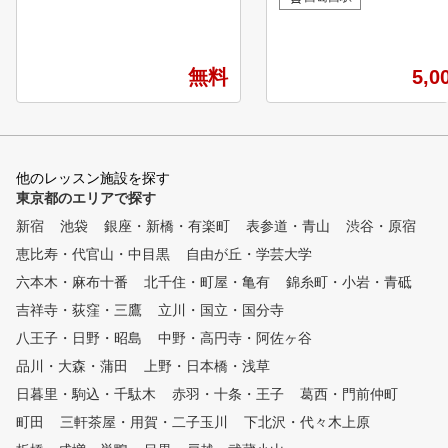
ルドにてご利用いただける
ングを続けてしまうことです。
日無料プレー券をプレゼン
4×4 GOLF CLUBでは、まず4
※ご本人のみご利用可、ゴ
スタンス理論に基づく4つのス
無料
場利用税、飲食代等はお客
5,0
イングタイプ（A1／A2／B1／
担となります。詳しくは店
B2）からあなたのタイプを診断
ご確認ください。 【ゴルフア
。 そこから「最短で結果が出
カデミーの特徴】 ① 金
る、あなただけの上達ルート」
一郎プロ全監修レッ
を設計します。 飛距離や方向
入会者には、金谷プロ監
他のレッスン施設を探す
性の安定、スライス改善、アプ
ッスンテキストを無料配
東京都のエリアで探す
ローチやパッティングの精度向
② ライフスタイルに合わ
上など、迷いのないプレーへ導
新宿
池袋
銀座・新橋・有楽町
表参道・青山
渋谷・原宿
お好きな時に通えま
きます。 【動画撮影と専門フ
恵比寿・代官山・中目黒
自由が丘・学芸大学
曜日毎に様々な時間帯で
ィードバック】 レッスン中の
スンを行っています。 ③
スイングを動画撮影し、客観的
六本木・麻布十番
北千住・町屋・亀有
錦糸町・小岩・青砥
全少人数体制のレッ
な視点でフィードバック。 「
吉祥寺・荻窪・三鷹
立川・国立・国分寺
各コース最大5名に対し
できているつもり」と「実際の
プロインストラクター1名
八王子・日野・昭島
動き」のズレを一緒に確認する
中野・高円寺・阿佐ヶ谷
ンツーマン方式で指導しま
ことで、再現性の高いスイング
品川・大森・蒲田
上野・日本橋・浅草
④ いつでも快適室内レッ
へと進化させます。日々の成長
日暮里・駒込・千駄木
赤羽・十条・王子
夏は涼しく、冬は暖
葛西・門前仲町
を実感でき、練習の方向性も明
、紫外線も気にならない。
確になります。 【4×4メソッド
町田
三軒茶屋・用賀・二子玉川
下北沢・代々木上原
初めての方から上級者ま
と最新解析システム】 4スタン