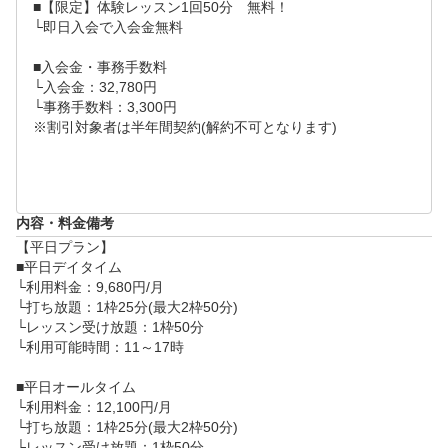
■【限定】体験レッスン1回50分　無料！

■ご注意事項

└即日入会で入会金無料

・ご契約の際には事務手数料と2ヶ月分の月謝及び2ヶ
■入会金・事務手数料

月分のオプション料金と金融機関のキャッシュカード
└入会金：32,780円

・通帳とお届け出印鑑をお持ち下さい。

└事務手数料：3,300円

※割引対象者は半年間契約(解約不可となります)

※一部店舗では、貸し出し品のない店舗もございます
。予めご確認の上ご来店ください。

※2名様以上でのご予約を入れる際のお願い※

お手数ですが、WEBからの2名様以上でのご予約の場
内容・料金備考
合はおひとりずつご予約お願いいたします。2名様分
【平日プラン】

のご予約が確保できる時間をお電話でもご案内させて
■平日デイタイム

いただきますのでお電話お待ちしております。
└利用料金：9,680円/月

└打ち放題：1枠25分(最大2枠50分)

└レッスン受け放題：1枠50分

└利用可能時間：11～17時

■平日オールタイム

└利用料金：12,100円/月

└打ち放題：1枠25分(最大2枠50分)

└レッスン受け放題：1枠50分
