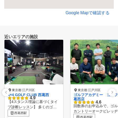
Google Mapで確認する
近いエリアの施設
東京都 江戸川区
東京都 江戸川区
4×4 GOLF CLUB 西葛西
ゴルフアカデミー ゴルフ
4.9
葛西店
【4スタンス理論に基づくタイ
4.6
回数券のお申込みで、ゴル
プ診断レッスン】 多くのゴル
カントリーオークビレッヂ
ファーが伸び悩む原因のひとつ
西葛西駅
さまフォレスト、サニーフ
は、自分の身体に合わないスイ
西葛西駅