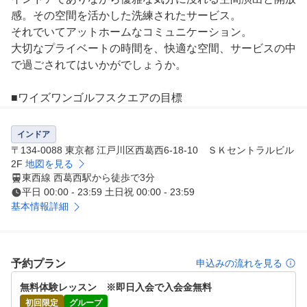
感。その空間を活かした洗練されたサービス。

それでいてアットホームなコミュニケーション。

⼤切なプライベートの時間を、快適な空間、サービスの中
で過ごされてはいかがでしょうか。

■ワイズワンゴルフスクエアの目標

①レッスン内容を明確に

何が問題か、何をすればいいのか、そのためにどんな練習
インドア
、レッスンをしていくのかを明確に説明、目標を設定しま
〒134-0088 東京都 江戸川区西葛西6-18-10 ＳＫセントラルビル
す。

2F
地図を見る
東西線 西葛西駅から徒歩で3分
②満足できるサービス

平日 00:00 - 23:59 土日祝 00:00 - 23:59
ワイズワンゴルフはお客様へのサービスを、お客様第一で
基本情報詳細
考えます。

③いつも元気に礼儀よく

インストラクターもフロントスタッフも、いつも元気に礼
儀正しくお客様に接します。

予約プラン
申込みの流れを見る
④ゴルフを健全に発展、ゴルファーの拡大

無料体験レッスン　※即日入会で入会金無料
スイングや技術、サービス以外に、ゴルフの健全な発展、
初回限定
グループ