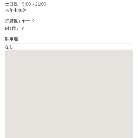
土日祝　9:00～21:00

※年中無休
打席数 / ヤード
5打席 / -Y
駐車場
なし