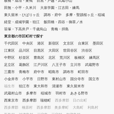
板橋・成増・巣鴨
目黒・戸越・武蔵小山
別のカリキュラム（ジュニ
ス理論と4つの専門領域（Motio
小学1年生から） 初
田無・小平・久米川
n／Mobility／Muscle／Mind）
大泉学園・江古田・練馬
から中上級者まで、個別に
を掛け合わせた独自の4×4メソ
東久留米・ひばりヶ丘
調布・府中
多摩・聖蹟桜ヶ丘・稲城
キュラムを作成し、習得度
ッドを導入。 最新鋭シミュレ
経堂・成城学園・狛江
飯田橋・四谷・御茶ノ水
わせて指導します。 ⑥ 
ーターによる解析とレッスンプ
器具を使ったドリルレッ
ロの指導で、ポテンシャルを最
笹塚・下高井戸・千歳烏山
青梅・拝島
150種類以上の練習
大限に引き出します。 まさに
東京都の市区町村で探す
より、受講生に合った練習
オーダーメイドのゴルフ理論で
を提案します。 ⑦ ゴル
千代田区
、“あなた専用の正解”を提供し
中央区
港区
新宿区
文京区
台東区
墨田区
ミュレータによる仮想ラウ
ます。 【整体院とレストラン
江東区
品川区
目黒区
大田区
世田谷区
渋谷区
コースデビューに備
が併設】 併設のかわごえ整躰
中野区
杉並区
豊島区
北区
荒川区
、模擬ラウンドを体験でき
板橋区
練馬区
院では体の不調だけでなく、ゴ
。 ⑧ ラウンドレッ
ルフのスコアを上げることを目
足立区
葛飾区
江戸川区
八王子市
立川市
武蔵野市
初心者のコースデビュー
的とした施術を行なっておりま
三鷹市
青梅市
府中市
昭島市
調布市
町田市
中上級者のベストスコア更
す。 また、レストランChelsea
でしっかりサポート。 ～プラ
小金井市
TOKYOで美味しいお食事とお
小平市
日野市
東村山市
国分寺市
国立市
ンのご説明～ ※ワンポイ
酒もお楽しみいただけます。
福生市
狛江市
東大和市
清瀬市
東久留米市
レッスン、曜日・時間帯別
ゴルフ後の一息にいかがでしょ
武蔵村山市
多摩市
稲城市
羽村市
あきる野市
数券（4回か8回）でプラ
うか。
かれております。 ご希望
西東京市
西多摩郡 瑞穂町
西多摩郡 日の出町
ったプランをお選びくださ
西多摩郡 檜原村
西多摩郡 奥多摩町
大島町
利島村