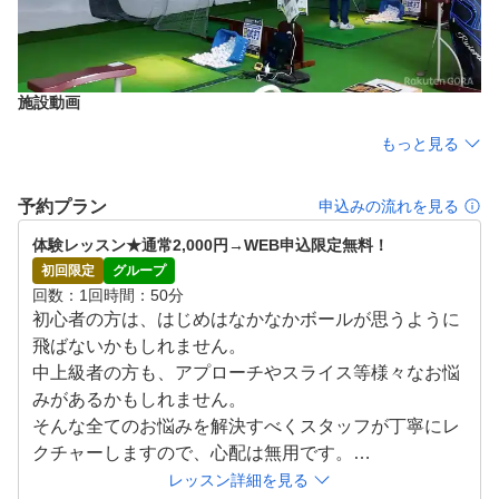
施設動画
もっと見る
予約プラン
申込みの流れを見る
体験レッスン★通常2,000円→WEB申込限定無料！
初回限定
グループ
回数
1回
時間
50分
初心者の方は、はじめはなかなかボールが思うように
飛ばないかもしれません。

中上級者の方も、アプローチやスライス等様々なお悩
みがあるかもしれません。

そんな全てのお悩みを解決すべくスタッフが丁寧にレ
クチャーしますので、心配は無用です。

通常のレッスンに参加できますので雰囲気を味わえま
レッスン詳細を見る