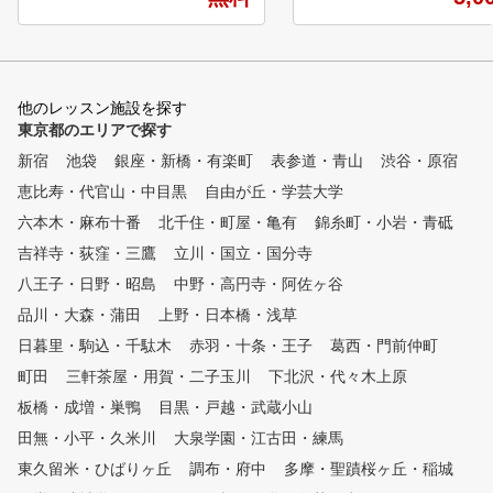
担となります。詳しくは店
B2）からあなたのタイプを診断
ご確認ください。 【ゴルフア
。 そこから「最短で結果が出
カデミーの特徴】 ① 金
る、あなただけの上達ルート」
一郎プロ全監修レッ
を設計します。 飛距離や方向
入会者には、金谷プロ監
他のレッスン施設を探す
性の安定、スライス改善、アプ
ッスンテキストを無料配
東京都のエリアで探す
ローチやパッティングの精度向
② ライフスタイルに合わ
上など、迷いのないプレーへ導
新宿
池袋
銀座・新橋・有楽町
表参道・青山
渋谷・原宿
お好きな時に通えま
きます。 【動画撮影と専門フ
恵比寿・代官山・中目黒
自由が丘・学芸大学
曜日毎に様々な時間帯で
ィードバック】 レッスン中の
スンを行っています。 ③
スイングを動画撮影し、客観的
六本木・麻布十番
北千住・町屋・亀有
錦糸町・小岩・青砥
全少人数体制のレッ
な視点でフィードバック。 「
吉祥寺・荻窪・三鷹
立川・国立・国分寺
各コース最大5名に対し
できているつもり」と「実際の
プロインストラクター1名
八王子・日野・昭島
動き」のズレを一緒に確認する
中野・高円寺・阿佐ヶ谷
ンツーマン方式で指導しま
ことで、再現性の高いスイング
品川・大森・蒲田
上野・日本橋・浅草
④ いつでも快適室内レッ
へと進化させます。日々の成長
日暮里・駒込・千駄木
赤羽・十条・王子
夏は涼しく、冬は暖
葛西・門前仲町
を実感でき、練習の方向性も明
、紫外線も気にならない。
確になります。 【4×4メソッド
町田
三軒茶屋・用賀・二子玉川
下北沢・代々木上原
初めての方から上級者ま
と最新解析システム】 4スタン
板橋・成増・巣鴨
目黒・戸越・武蔵小山
別のカリキュラム（ジュニ
ス理論と4つの専門領域（Motio
小学1年生から） 初
田無・小平・久米川
n／Mobility／Muscle／Mind）
大泉学園・江古田・練馬
から中上級者まで、個別に
を掛け合わせた独自の4×4メソ
東久留米・ひばりヶ丘
調布・府中
多摩・聖蹟桜ヶ丘・稲城
キュラムを作成し、習得度
ッドを導入。 最新鋭シミュレ