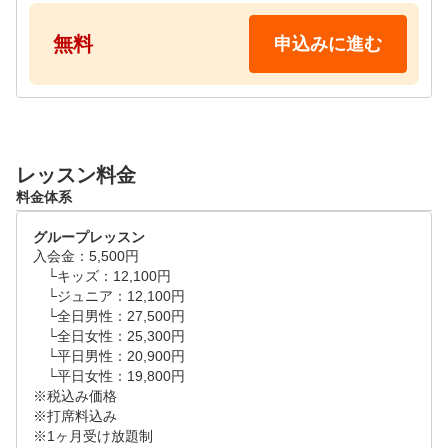
す。

無料
申込みに進む
●レッスンタイムスケジュール(各50分)

平日　10:30～19:50

土日祝　10:30～19:50

※ご都合の良い日時をリクエスト画面よりご提示くだ
さい。追ってご連絡差し上げます

レッスン料金
料金体系
※下記のお時間はキッズ、ジュニアのレッスンとなり
ますのでご注意ください。

グループレッスン
平日　16:00～17:50

入会金：5,500円

土日祝　13:30～15:20
　└キッズ：12,100円

　└ジュニア：12,100円

　└全日男性：27,500円

　└全日女性：25,300円

　└平日男性：20,900円

　└平日女性：19,800円

※税込み価格

※打席料込み

※1ヶ月受け放題制