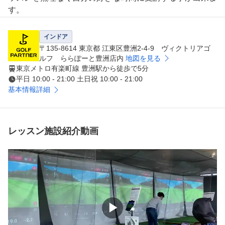
す。

レッスンは、問診表・診断書・処方箋と病院のような個別
のカリキュラムを作成しております。

インドア
人によって、ゴルフのレベルも違えば体格や骨格・柔軟性
〒135-8614 東京都 江東区豊洲2-4-9 ヴィクトリアゴ
・筋力・感覚が違うので全員同じ内容のレッスンプログラ
ルフ ららぽーと豊洲店内
地図を見る
東京メトロ有楽町線 豊洲駅から徒歩で5分
ムではなく、個々のゴルフのお悩みやお体の不安要素・こ
平日 10:00 - 21:00 土日祝 10:00 - 21:00
れまでのスポーツ歴などを具体的にヒアリングさせて頂き
基本情報詳細
、上達までの長期・中期・短期プログラム作成して皆様の
ゴルフ技術向上の手助けをさせて頂きます。

そして、クラブのお悩みも受け付けております。担当する
プロが現在の状態と今後のスイング改善を見て最適なクラ
レッスン施設紹介動画
ブを選定致します。
▶