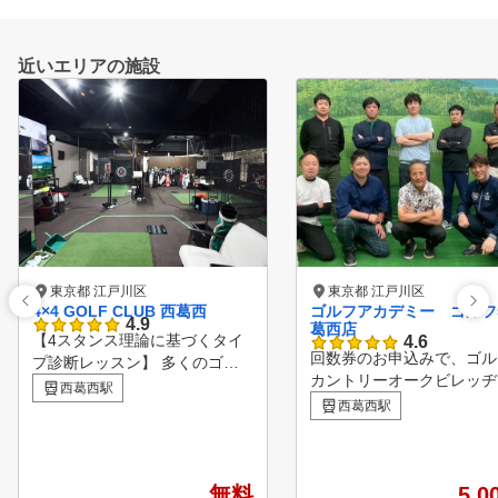
近いエリアの施設
東京都 江戸川区
東京都 江戸川区
4×4 GOLF CLUB 西葛西
ゴルフアカデミー ゴルフ
4.9
葛西店
【4スタンス理論に基づくタイ
4.6
回数券のお申込みで、ゴル
プ診断レッスン】 多くのゴル
カントリーオークビレッヂ
ファーが伸び悩む原因のひとつ
西葛西駅
さまフォレスト、サニーフ
は、自分の身体に合わないスイ
西葛西駅
ルドにてご利用いただける
ングを続けてしまうことです。
日無料プレー券をプレゼン
4×4 GOLF CLUBでは、まず4
※ご本人のみご利用可、ゴ
スタンス理論に基づく4つのス
無料
場利用税、飲食代等はお客
5,0
イングタイプ（A1／A2／B1／