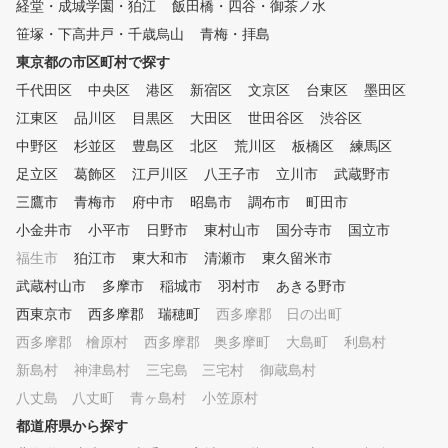
経堂・成城学園・狛江
飯田橋・四谷・御茶ノ水
わせて指導します。 ⑥ 
ーターによる解析とレッスンプ
器具を使ったドリルレッ
ロの指導で、ポテンシャルを最
笹塚・下高井戸・千歳烏山
青梅・拝島
150種類以上の練習
大限に引き出します。 まさに
東京都の市区町村で探す
より、受講生に合った練習
オーダーメイドのゴルフ理論で
を提案します。 ⑦ ゴル
千代田区
、“あなた専用の正解”を提供し
中央区
港区
新宿区
文京区
台東区
墨田区
ミュレータによる仮想ラウ
ます。 【整体院とレストラン
江東区
品川区
目黒区
大田区
世田谷区
渋谷区
コースデビューに備
が併設】 併設のかわごえ整躰
中野区
杉並区
豊島区
北区
荒川区
、模擬ラウンドを体験でき
板橋区
練馬区
院では体の不調だけでなく、ゴ
。 ⑧ ラウンドレッ
ルフのスコアを上げることを目
足立区
葛飾区
江戸川区
八王子市
立川市
武蔵野市
初心者のコースデビュー
的とした施術を行なっておりま
三鷹市
青梅市
府中市
昭島市
調布市
町田市
中上級者のベストスコア更
す。 また、レストランChelsea
でしっかりサポート。 ～プラ
小金井市
TOKYOで美味しいお食事とお
小平市
日野市
東村山市
国分寺市
国立市
ンのご説明～ ※ワンポイ
酒もお楽しみいただけます。
福生市
狛江市
東大和市
清瀬市
東久留米市
レッスン、曜日・時間帯別
ゴルフ後の一息にいかがでしょ
武蔵村山市
多摩市
稲城市
羽村市
あきる野市
数券（4回か8回）でプラ
うか。
かれております。 ご希望
西東京市
西多摩郡 瑞穂町
西多摩郡 日の出町
ったプランをお選びくださ
西多摩郡 檜原村
西多摩郡 奥多摩町
大島町
利島村
新島村
神津島村
三宅島 三宅村
御蔵島村
八丈島 八丈町
青ヶ島村
小笠原村
都道府県から探す