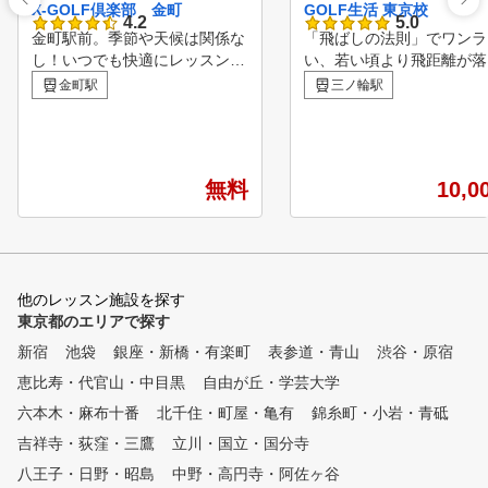
X-GOLF倶楽部 金町
GOLF生活 東京校
4.2
5.0
金町駅前。季節や天候は関係な
「飛ばしの法則」でワンラ
し！いつでも快適にレッスンに
い、若い頃より飛距離が落
集中できます！ プロによるレ
距離を出すスイングができ
金町駅
三ノ輪駅
ベルに合ったレッスンと正確な
では、経験や年齢に関係無
シミュレーターを使えば、さら
し、飛距離アップを体感していただ
にレベルアップすること間違い
ク上のゴルフを楽しんでみませんか。 You
なし！ X-GOLF独自のカリキュ
ださい。 https://studio.you
無料
10,0
ラムを是非ご体験ください！
lytics/tab-overview/period-
他のレッスン施設を探す
東京都のエリアで探す
新宿
池袋
銀座・新橋・有楽町
表参道・青山
渋谷・原宿
恵比寿・代官山・中目黒
自由が丘・学芸大学
六本木・麻布十番
北千住・町屋・亀有
錦糸町・小岩・青砥
吉祥寺・荻窪・三鷹
立川・国立・国分寺
八王子・日野・昭島
中野・高円寺・阿佐ヶ谷