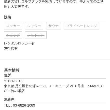
最新の貸しゴルフクラブを完備していますので、手ぶらでのご利
用も大丈夫です。
設備
ロッカー
シャワー
サウナ
プライベートレンジ
ショップ
レストラン
レンタルロッカー有

左打席有
基本情報
住所
〒121-0813
東京都 足立区竹の塚6-11-1　T・キューブ 2F H号室　SMART G
OLF竹の塚店
連絡先
TEL : 03-6826-2089