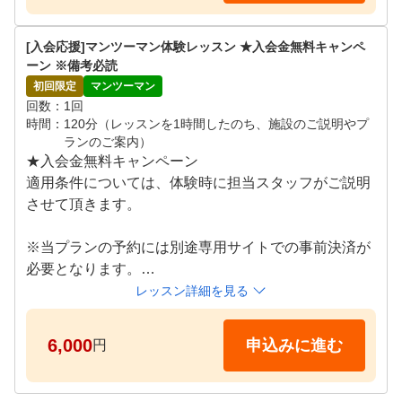
●施設体験スケジュール

月~日 09:00～21:00

[入会応援]マンツーマン体験レッスン ★入会金無料キャンペ
※ご希望の日時をリクエスト画面よりご提示ください
ーン ※備考必読
。追ってご連絡差し上げます。
初回限定
マンツーマン
回数
1回
時間
120分（レッスンを1時間したのち、施設のご説明やプ
ランのご案内）
★入会金無料キャンペーン

適用条件については、体験時に担当スタッフがご説明
させて頂きます。

※当プランの予約には別途専用サイトでの事前決済が
必要となります。

※期日までにお支払いが確認できない場合はキャンセ
レッスン詳細を見る
ルとなります。

6,000
申込みに進む
円
プロコーチによるレッスンを体験していただけます。

超高性能シミュレーター×プライベート空間×プロによ
るマンツーマンレッスンで、お客様のお悩みの""原因"