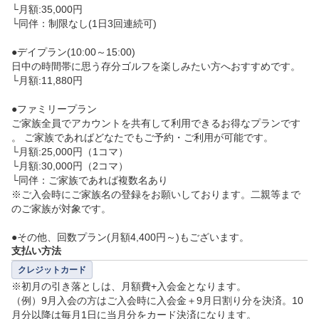
└月額:35,000円

└同伴：制限なし(1日3回連続可)

●デイプラン(10:00～15:00)

日中の時間帯に思う存分ゴルフを楽しみたい方へおすすめです。

└月額:11,880円

●ファミリープラン

ご家族全員でアカウントを共有して利用できるお得なプランです
。 ご家族であればどなたでもご予約・ご利用が可能です。

└月額:25,000円（1コマ）

└月額:30,000円（2コマ）

└同伴：ご家族であれば複数名あり

※ご入会時にご家族名の登録をお願いしております。二親等まで
のご家族が対象です。

●その他、回数プラン(月額4,400円～)もございます。
支払い方法
クレジットカード
※初月の引き落としは、月額費+入会金となります。

（例）9月入会の方はご入会時に入会金＋9月日割り分を決済。10
月分以降は毎月1日に当月分をカード決済になります。
