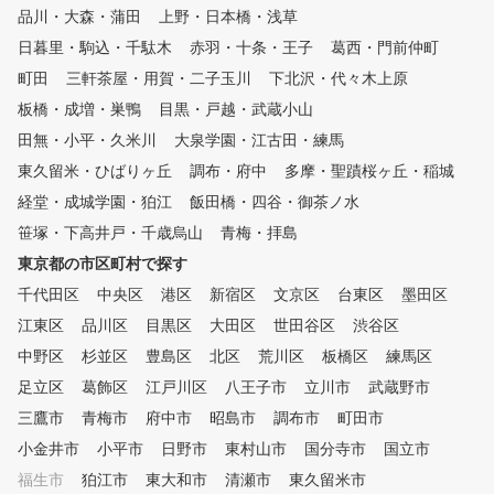
品川・大森・蒲田
上野・日本橋・浅草
日暮里・駒込・千駄木
赤羽・十条・王子
葛西・門前仲町
町田
三軒茶屋・用賀・二子玉川
下北沢・代々木上原
板橋・成増・巣鴨
目黒・戸越・武蔵小山
田無・小平・久米川
大泉学園・江古田・練馬
東久留米・ひばりヶ丘
調布・府中
多摩・聖蹟桜ヶ丘・稲城
経堂・成城学園・狛江
飯田橋・四谷・御茶ノ水
笹塚・下高井戸・千歳烏山
青梅・拝島
東京都の市区町村で探す
千代田区
中央区
港区
新宿区
文京区
台東区
墨田区
江東区
品川区
目黒区
大田区
世田谷区
渋谷区
中野区
杉並区
豊島区
北区
荒川区
板橋区
練馬区
足立区
葛飾区
江戸川区
八王子市
立川市
武蔵野市
三鷹市
青梅市
府中市
昭島市
調布市
町田市
小金井市
小平市
日野市
東村山市
国分寺市
国立市
福生市
狛江市
東大和市
清瀬市
東久留米市