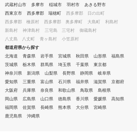
武蔵村山市
多摩市
稲城市
羽村市
あきる野市
西東京市
西多摩郡 瑞穂町
西多摩郡 日の出町
西多摩郡 檜原村
西多摩郡 奥多摩町
大島町
利島村
新島村
神津島村
三宅島 三宅村
御蔵島村
八丈島 八丈町
青ヶ島村
小笠原村
都道府県から探す
北海道
青森県
岩手県
宮城県
秋田県
山形県
福島県
茨城県
栃木県
群馬県
埼玉県
千葉県
東京都
神奈川県
新潟県
山梨県
長野県
静岡県
岐阜県
愛知県
三重県
富山県
石川県
福井県
滋賀県
京都府
大阪府
兵庫県
奈良県
和歌山県
鳥取県
島根県
岡山県
広島県
山口県
徳島県
香川県
愛媛県
高知県
福岡県
佐賀県
長崎県
熊本県
大分県
宮崎県
鹿児島県
沖縄県