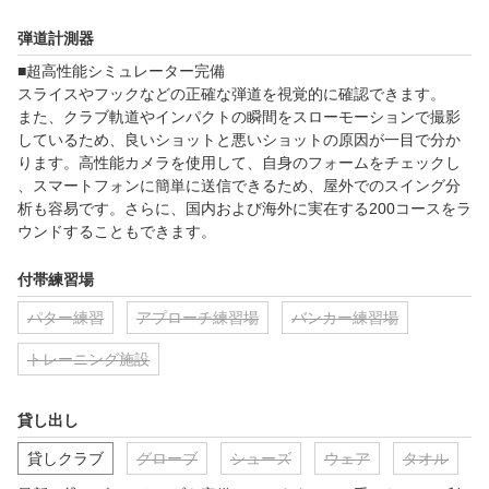
弾道計測器
■超高性能シミュレーター完備

スライスやフックなどの正確な弾道を視覚的に確認できます。

また、クラブ軌道やインパクトの瞬間をスローモーションで撮影
しているため、良いショットと悪いショットの原因が一目で分か
ります。高性能カメラを使用して、自身のフォームをチェックし
、スマートフォンに簡単に送信できるため、屋外でのスイング分
析も容易です。さらに、国内および海外に実在する200コースをラ
ウンドすることもできます。
付帯練習場
パター練習
アプローチ練習場
バンカー練習場
トレーニング施設
貸し出し
貸しクラブ
グローブ
シューズ
ウェア
タオル