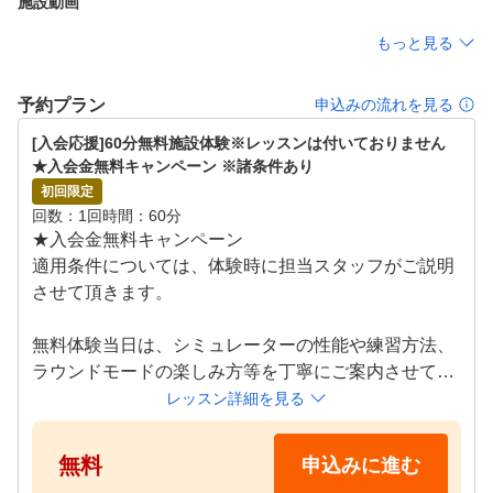
施設動画
もっと見る
予約プラン
申込みの流れを見る
[入会応援]60分無料施設体験※レッスンは付いておりません　
★入会金無料キャンペーン ※諸条件あり
初回限定
回数
1回
時間
60分
★入会金無料キャンペーン

適用条件については、体験時に担当スタッフがご説明
させて頂きます。

無料体験当日は、シミュレーターの性能や練習方法、
ラウンドモードの楽しみ方等を丁寧にご案内させてい
ただきます！

レッスン詳細を見る
クラブのお貸出しも無料で行っておりますので、お気
軽にお越しください！

無料
申込みに進む