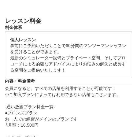
"に向き合い、解決と成長する空間を提供しております
！

レッスン料金
ゴルフの上達にお悩みの方は是非体験レッスンにお越
料金体系
しください！

個人レッスン
●体験レッスンスケジュール(各120分)

事前にご予約いただくことで60分間のマンツーマンレッスン
月~日 09:00～21:00

を受けることができます。

※ご希望の日時をリクエスト画面よりご提示ください
最新のシミュレーター設備とプライベート空間、そしてプロ
コーチによる的確なアドバイスによりお悩みの解決と成長す
。追ってご連絡差し上げます。

る空間をご提供いたします！
●当日の流れ

内容・料金備考
・体験レッスン(60分)

会員になると、すべての店舗を利用することが可能です！

　└　お客様のお悩みをヒアリングし、シミュレータ
※ご加入プランによっては利用できない店舗もございます。

ーを活用した、データに基づくレッスンをいたします
-通い放題プラン料金一覧-

。

●ブロンズプラン

・施設案内、料金のご説明(60分)
お一人での練習がメインのプランです

└月額：16,500円
