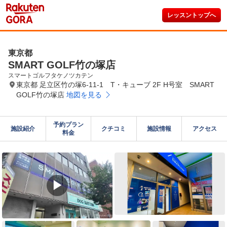
レッスントップへ
東京都
SMART GOLF竹の塚店
スマートゴルフタケノツカテン
東京都 足立区竹の塚6-11-1 T・キューブ 2F H号室 SMART
GOLF竹の塚店
地図を見る
予約プラン

施設紹介
クチコミ
施設情報
アクセス
料金
▶