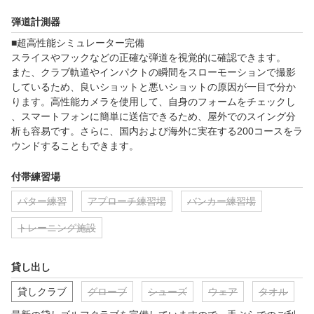
弾道計測器
■超高性能シミュレーター完備

スライスやフックなどの正確な弾道を視覚的に確認できます。

また、クラブ軌道やインパクトの瞬間をスローモーションで撮影
しているため、良いショットと悪いショットの原因が一目で分か
ります。高性能カメラを使用して、自身のフォームをチェックし
、スマートフォンに簡単に送信できるため、屋外でのスイング分
析も容易です。さらに、国内および海外に実在する200コースをラ
ウンドすることもできます。
付帯練習場
パター練習
アプローチ練習場
バンカー練習場
トレーニング施設
貸し出し
貸しクラブ
グローブ
シューズ
ウェア
タオル