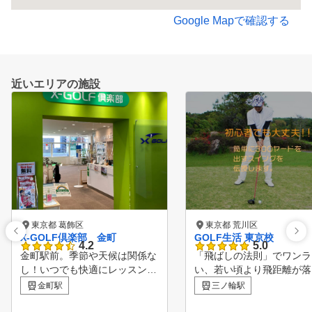
Google Mapで確認する
近いエリアの施設
東京都 葛飾区
東京都 荒川区
X-GOLF倶楽部 金町
GOLF生活 東京校
4.2
5.0
金町駅前。季節や天候は関係な
「飛ばしの法則」でワンラ
し！いつでも快適にレッスンに
い、若い頃より飛距離が落
集中できます！ プロによるレ
距離を出すスイングができ
金町駅
三ノ輪駅
ベルに合ったレッスンと正確な
では、経験や年齢に関係無
シミュレーターを使えば、さら
し、飛距離アップを体感していただ