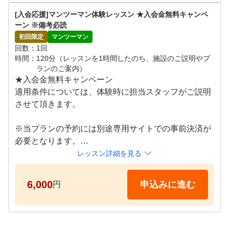
月~日 09:00～21:00

[入会応援]マンツーマン体験レッスン ★入会金無料キャンペ
※ご希望の日時をリクエスト画面よりご提示ください
ーン ※備考必読
。追ってご連絡差し上げます。
初回限定
マンツーマン
回数
1回
時間
120分（レッスンを1時間したのち、施設のご説明やプ
ランのご案内）
★入会金無料キャンペーン

適用条件については、体験時に担当スタッフがご説明
させて頂きます。

※当プランの予約には別途専用サイトでの事前決済が
必要となります。

※期日までにお支払いが確認できない場合はキャンセ
レッスン詳細を見る
ルとなります。

6,000
申込みに進む
円
プロコーチによるレッスンを体験していただけます。

超高性能シミュレーター×プライベート空間×プロによ
るマンツーマンレッスンで、お客様のお悩みの""原因"
"に向き合い、解決と成長する空間を提供しております