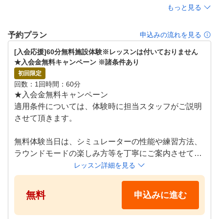
もっと見る
予約プラン
申込みの流れを見る
[入会応援]60分無料施設体験※レッスンは付いておりません　
★入会金無料キャンペーン ※諸条件あり
初回限定
回数
1回
時間
60分
★入会金無料キャンペーン

適用条件については、体験時に担当スタッフがご説明
させて頂きます。

無料体験当日は、シミュレーターの性能や練習方法、
ラウンドモードの楽しみ方等を丁寧にご案内させてい
ただきます！

レッスン詳細を見る
クラブのお貸出しも無料で行っておりますので、お気
軽にお越しください！

無料
申込みに進む
●施設体験スケジュール
