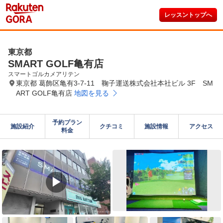
レッスントップへ
東京都
SMART GOLF亀有店
スマートゴルカメアリテン
東京都 葛飾区亀有3-7-11 鞠子運送株式会社本社ビル 3F SM
ART GOLF亀有店
地図を見る
予約プラン

施設紹介
クチコミ
施設情報
アクセス
料金
▶