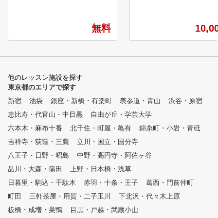
にレベルアップすること間違い
ク上のゴルフを楽しんでみませんか。 You
なし！ X-GOLF独自のカリキュ
ださい。 https://studio.you
無料
10,0
ラムを是非ご体験ください！
lytics/tab-overview/period-
他のレッスン施設を探す
東京都のエリアで探す
新宿
池袋
銀座・新橋・有楽町
表参道・青山
渋谷・原宿
恵比寿・代官山・中目黒
自由が丘・学芸大学
六本木・麻布十番
北千住・町屋・亀有
錦糸町・小岩・青砥
吉祥寺・荻窪・三鷹
立川・国立・国分寺
八王子・日野・昭島
中野・高円寺・阿佐ヶ谷
品川・大森・蒲田
上野・日本橋・浅草
日暮里・駒込・千駄木
赤羽・十条・王子
葛西・門前仲町
町田
三軒茶屋・用賀・二子玉川
下北沢・代々木上原
板橋・成増・巣鴨
目黒・戸越・武蔵小山