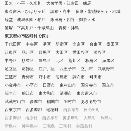
田無・小平・久米川
大泉学園・江古田・練馬
東久留米・ひばりヶ丘
調布・府中
多摩・聖蹟桜ヶ丘・稲城
経堂・成城学園・狛江
飯田橋・四谷・御茶ノ水
笹塚・下高井戸・千歳烏山
青梅・拝島
東京都の市区町村で探す
千代田区
中央区
港区
新宿区
文京区
台東区
墨田区
江東区
品川区
目黒区
大田区
世田谷区
渋谷区
中野区
杉並区
豊島区
北区
荒川区
板橋区
練馬区
足立区
葛飾区
江戸川区
八王子市
立川市
武蔵野市
三鷹市
青梅市
府中市
昭島市
調布市
町田市
小金井市
小平市
日野市
東村山市
国分寺市
国立市
福生市
狛江市
東大和市
清瀬市
東久留米市
武蔵村山市
多摩市
稲城市
羽村市
あきる野市
西東京市
西多摩郡 瑞穂町
西多摩郡 日の出町
西多摩郡 檜原村
西多摩郡 奥多摩町
大島町
利島村
新島村
神津島村
三宅島 三宅村
御蔵島村