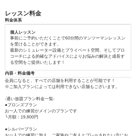
！

レッスン料金
ゴルフの上達にお悩みの方は是非体験レッスンにお越
料金体系
しください！

個人レッスン
●体験レッスンスケジュール(各120分)

事前にご予約いただくことで60分間のマンツーマンレッスン
月~日 09:00～21:00

を受けることができます。

※ご希望の日時をリクエスト画面よりご提示ください
最新のシミュレーター設備とプライベート空間、そしてプロ
コーチによる的確なアドバイスによりお悩みの解決と成長す
。追ってご連絡差し上げます。

る空間をご提供いたします！
●当日の流れ

内容・料金備考
・体験レッスン(60分)

会員になると、すべての店舗を利用することが可能です！

　└　お客様のお悩みをヒアリングし、シミュレータ
※ご加入プランによっては利用できない店舗もございます。

ーを活用した、データに基づくレッスンをいたします
-通い放題プラン料金一覧-

。

●ブロンズプラン

・施設案内、料金のご説明(60分)
お一人での練習がメインのプランです

└月額：19,800円

●シルバープラン

お一人での練習に加え、ご家族やご友人とプレーされたい方にお