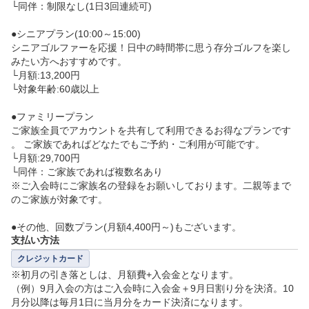
└同伴：制限なし(1日3回連続可)

●シニアプラン(10:00～15:00)

シニアゴルファーを応援！日中の時間帯に思う存分ゴルフを楽し
みたい方へおすすめです。

└月額:13,200円

└対象年齢:60歳以上

●ファミリープラン

ご家族全員でアカウントを共有して利用できるお得なプランです
。 ご家族であればどなたでもご予約・ご利用が可能です。

└月額:29,700円

└同伴：ご家族であれば複数名あり

※ご入会時にご家族名の登録をお願いしております。二親等まで
のご家族が対象です。

●その他、回数プラン(月額4,400円～)もございます。
支払い方法
クレジットカード
※初月の引き落としは、月額費+入会金となります。

（例）9月入会の方はご入会時に入会金＋9月日割り分を決済。10
月分以降は毎月1日に当月分をカード決済になります。
