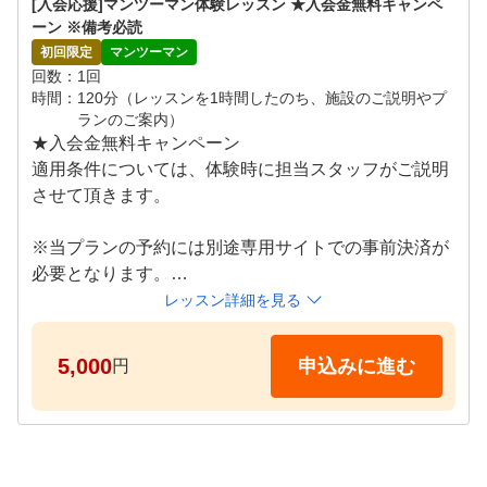
[入会応援]マンツーマン体験レッスン ★入会金無料キャンペ
※ご希望の日時をリクエスト画面よりご提示ください
ーン ※備考必読
。追ってご連絡差し上げます。
初回限定
マンツーマン
回数
1回
時間
120分（レッスンを1時間したのち、施設のご説明やプ
ランのご案内）
★入会金無料キャンペーン

適用条件については、体験時に担当スタッフがご説明
させて頂きます。

※当プランの予約には別途専用サイトでの事前決済が
必要となります。

※期日までにお支払いが確認できない場合はキャンセ
レッスン詳細を見る
ルとなります。

5,000
申込みに進む
円
プロコーチによるレッスンを体験していただけます。

超高性能シミュレーター×プライベート空間×プロによ
るマンツーマンレッスンで、お客様のお悩みの""原因"
"に向き合い、解決と成長する空間を提供しております
！
