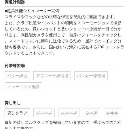
弾道計測器
■超高性能シミュレーター完備

スライスやフックなどの正確な弾道を視覚的に確認できます。

また、クラブ軌道やインパクトの瞬間をスローモーションで撮影
しているため、良いショットと悪いショットの原因が一目で分か
ります。高性能カメラを使用して、自身のフォームをチェックし
、スマートフォンに簡単に送信できるため、屋外でのスイング分
析も容易です。さらに、国内および海外に実在する200コースをラ
ウンドすることもできます。
付帯練習場
パター練習
アプローチ練習場
バンカー練習場
トレーニング施設
貸し出し
貸しクラブ
グローブ
シューズ
ウェア
タオル
最新の貸しゴルフクラブを完備していますので、手ぶらでのご利
用も大丈夫です。