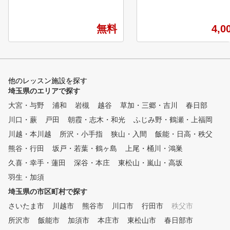
額制インドアゴルフスクール・
痛くて思い切り振れない 
練習場です。 専属プロのゴル
習しても成果が出ない ・
フレッスンが、毎日いつでも何
ーニングがゴルフにどう効
無料
4,0
度でも受けられて、短期間での
かわからない ひとつでも当て
スコアアップを目指すことがで
はまれば、体験トレーニン
きます。 ①全打席に高性能シ
原因がわかります！ 美ライト
ミュレーター設置 高精度シミ
フィットネスが選ばれる5
ュレーターにより、フェードや
理由 １．タイトリスト考案のT
他のレッスン施設を探す
ドローなどの球筋を忠実に再現
PIをベースにした専門性と
埼玉県のエリアで探す
。ショット改善に必要な項目が
的アプローチ ゴルフ特化
大宮・与野
数値化され、ゴルフの現状と課
浦和
岩槻
越谷
草加・三郷・吉川
レーニングをメインとした
春日部
題が「見える化」されます。ま
ーニング以外に、パーソナ
川口・蕨
戸田
朝霞・志木・和光
ふじみ野・鶴瀬・上福岡
た、毎回自動的に2方向からス
レーニング・加圧トレーニ
川越・本川越
所沢・小手指
狭山・入間
飯能・日高・秩父
イング撮影しており、スロー再
・本格的なストレッチまで
生や一時停止などで自分のフォ
く対応しています。 ２．継続
熊谷・行田
坂戸・若葉・鶴ヶ島
上尾・桶川・鴻巣
ームを客観的かつ詳細に確認す
しやすい料金体系 都度払
久喜・幸手・蓮田
深谷・本庄
東松山・嵐山・高坂
ることができます。 ②シミュ
チケット・加圧にストレッ
羽生・加須
レーターを活用した専属プロに
ど、複数の料金体系とコー
よるレッスン シミュレーター
ランをご用意。 「ちょっ
埼玉県の市区町村で探す
により「見える化」されたデー
してみたい」「集中して通
さいたま市
川越市
熊谷市
川口市
行田市
秩父市
タをもとに、外部資格を有する
い」「日常の習慣にしたい
専属プロがレッスンをおこない
ど、ライフスタイルや目標
所沢市
飯能市
加須市
本庄市
東松山市
春日部市
ます。会員様に目標をお聞きし
わせて柔軟に選べます。 ３．