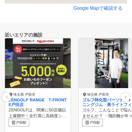
Google Mapで確認する
近いエリアの施設
埼玉県 戸田市
埼玉県 戸田市
ZENGOLF RANGE T-FRONT
ゴルフ特化型パーソナルト
E戸田店
ニングジム 美ライトフィ
ネス
ZENGOLFは、関東に50店舗以
ゴルフ、こんなことで悩ん
上展開中！全打席に高精度シミ
ませんか？ ・飛距離が年
ュレーターを完備したレッスン
ちてきた ・スイングが安
戸田駅
戸田駅
受け放題・レンジ使い放題の定
ずミスが多い ・腰・肩・