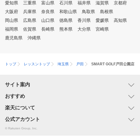
愛知県
り、実際のコースをリアルに再
三重県
富山県
石川県
福井県
性」や「関節の可動域」も
滋賀県
京都府
現したコースでラウンドしたり
せません。 美ライトフィット
大阪府
兵庫県
奈良県
和歌山県
鳥取県
島根県
、数多くの練習モードがありま
ネスでは、プロの技術で深
岡山県
広島県
山口県
徳島県
香川県
愛媛県
高知県
すので、そのときの気分にあわ
にまでアプローチし、身体
せて、飽きずに練習していただ
ランスを整え、動きやすい
福岡県
佐賀県
長崎県
熊本県
大分県
宮崎県
けます。
づくりをサポートします。
鹿児島県
沖縄県
トップ
レッスントップ
埼玉県
戸田
SMART GOLF戸田公園店
サイト案内
おすすめ
楽天について
公式アカウント
© Rakuten Group, Inc.