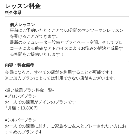
レッスン料金
ゴルフの上達にお悩みの方は是非体験レッスンにお越
料金体系
しください！

個人レッスン
●体験レッスンスケジュール(各120分)

事前にご予約いただくことで60分間のマンツーマンレッスン
月~日 09:00～21:00

を受けることができます。

※ご希望の日時をリクエスト画面よりご提示ください
最新のシミュレーター設備とプライベート空間、そしてプロ
コーチによる的確なアドバイスによりお悩みの解決と成長す
。追ってご連絡差し上げます。

る空間をご提供いたします！
●当日の流れ

内容・料金備考
・体験レッスン(60分)

会員になると、すべての店舗を利用することが可能です！

　└　お客様のお悩みをヒアリングし、シミュレータ
※ご加入プランによっては利用できない店舗もございます。

ーを活用した、データに基づくレッスンをいたします
-通い放題プラン料金一覧-

。

●ブロンズプラン

・施設案内、料金のご説明(60分)
お一人での練習がメインのプランです

└月額：19,800円

●シルバープラン

お一人での練習に加え、ご家族やご友人とプレーされたい方にお
すすめのプランです
