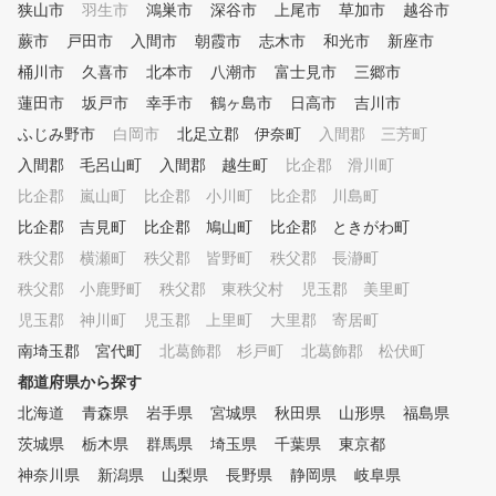
狭山市
羽生市
鴻巣市
深谷市
上尾市
草加市
越谷市
、シミュレーターの映像や数値
安心のマンツーマン指導 
蕨市
データを確認しながら、会員様
戸田市
入間市
朝霞市
志木市
トレーナーが、体力・体調
和光市
新座市
にわかりやすくレッスンします
的を丁寧にヒアリングし、
桶川市
久喜市
北本市
八潮市
富士見市
三郷市
。会員様一人一人のレッスン内
ひとりに合わせた安全かつ
蓮田市
坂戸市
幸手市
鶴ヶ島市
日高市
吉川市
容をカルテで共有しており、前
的なプログラムを組み立て
回の復習や今後の課題など、継
。 「伴走者」として寄り
ふじみ野市
白岡市
北足立郡 伊奈町
入間郡 三芳町
続してレッスンを受けていただ
、フォームやコンディショ
入間郡 毛呂山町
入間郡 越生町
比企郡 滑川町
けます。 ③レッスン受け放題
で細かくチェックするので
比企郡 嵐山町
、レンジ使い放題のサブスクモ
比企郡 小川町
比企郡 川島町
心者は安心、経験者は確実
デル 外部資格を有する専属プ
テップアップできます。 ４．
比企郡 吉見町
比企郡 鳩山町
比企郡 ときがわ町
ロのレッスンを、毎日、何度で
健康＋趣味のパフォーマン
秩父郡 横瀬町
秩父郡 皆野町
秩父郡 長瀞町
も受けられます。また打席も使
上 肩こりや腰痛などの不
い放題なので、一人で練習した
善から、ゴルフのスコアア
秩父郡 小鹿野町
秩父郡 東秩父村
児玉郡 美里町
い時にはシミュレーションを使
や動きのキレ向上まで、日
児玉郡 神川町
児玉郡 上里町
大里郡 寄居町
って、効率よく練習できます。
趣味に直結した成果を実感
南埼玉郡 宮代町
お客様のご予定にあわせて、ご
北葛飾郡 杉戸町
北葛飾郡 松伏町
ます。「鍛えて終わり」で
利用ください。 ④ゴルフ初心
く、毎日の生活や好きなこ
都道府県から探す
者から上級者まで楽しめる練習
もっと楽しむための体づく
北海道
青森県
岩手県
宮城県
秋田県
山形県
福島県
モード 同じシチュエーション
サポートします。​ ５．本格ス
で繰り返しショット練習したり
トレッチ ゴルフやトレー
茨城県
栃木県
群馬県
埼玉県
千葉県
東京都
、ゲーム感覚でティーショット
グのパフォーマンスを高め
神奈川県
新潟県
山梨県
長野県
静岡県
岐阜県
やアプローチの練習を楽しんだ
めには、筋力だけでなく「