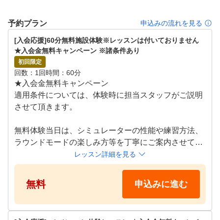
予約プラン
申込みの流れを見る
[入会応援]60分無料施設体験※レッスンは付いておりません　
★入会金無料キャンペーン ※諸条件あり
初回限定
回数
1回
時間
60分
★入会金無料キャンペーン

適用条件については、体験時に担当スタッフがご説明
させて頂きます。

無料体験当日は、シミュレーターの性能や練習方法、
ラウンドモードの楽しみ方等を丁寧にご案内させてい
ただきます！

レッスン詳細を見る
クラブのお貸出しも無料で行っておりますので、お気
軽にお越しください！

無料
申込みに進む
●施設体験スケジュール

月~日 09:00～21:00
