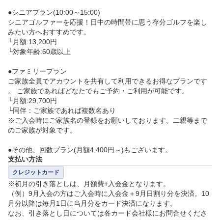
●シニアプラン(10:00～15:00)

シニアゴルファーを応援！日中の時間帯に思う存分ゴルフを楽し
みたい方へおすすめです。

└月額:13,200円

└対象年齢:60歳以上

●ファミリープラン

ご家族全員でアカウントを共有して利用できるお得なプランです
。 ご家族であればどなたでもご予約・ご利用が可能です。

└月額:29,700円

└同伴：ご家族であれば複数名あり

※ご入会時にご家族名の登録をお願いしております。二親等まで
のご家族が対象です。

●その他、回数プラン(月額4,400円～)もございます。
支払い方法
クレジットカード
※初月の引き落としは、月額費+入会金となります。

（例）9月入会の方はご入会時に入会金＋9月日割り分を決済。10
月分以降は毎月1日に当月分をカード決済になります。

なお、引き落とし日については各カード会社様にお問合せくださ