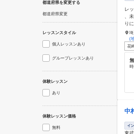
都道府県を変更する
レッ
都道府県変更
、未
りに
レッスンスタイル
埼
(
個人レッスンあり
花
グループレッスンあり
時
体験レッスン
あり
中
体験レッスン価格
イ
無料
東武