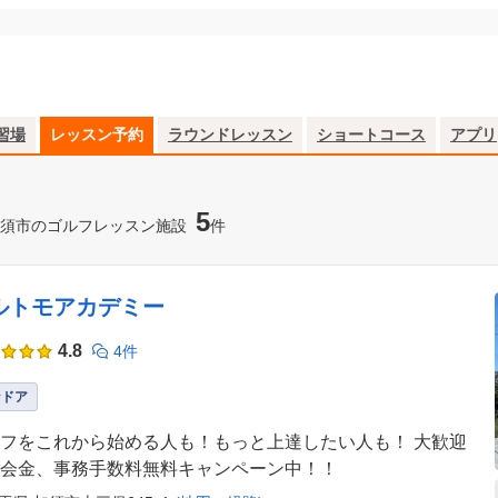
習場
レッスン予約
ラウンドレッスン
ショートコース
アプリ
5
須市のゴルフレッスン施設
件
ルトモアカデミー
4.8
4件
ンドア
フをこれから始める人も！もっと上達したい人も！ 大歓迎
会金、事務手数料無料キャンペーン中！！