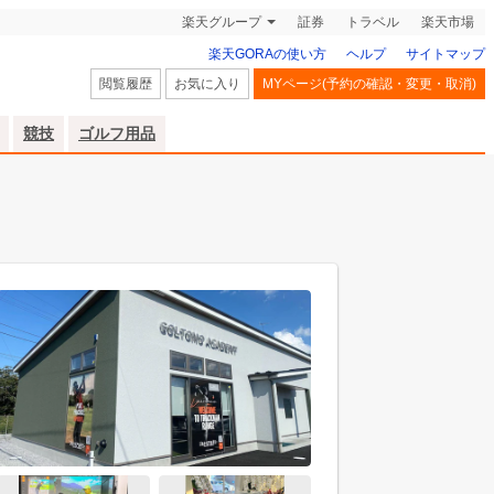
楽天グループ
証券
トラベル
楽天市場
楽天GORAの使い方
ヘルプ
サイトマップ
閲覧履歴
お気に入り
MYページ(予約の確認・変更・取消)
競技
ゴルフ用品