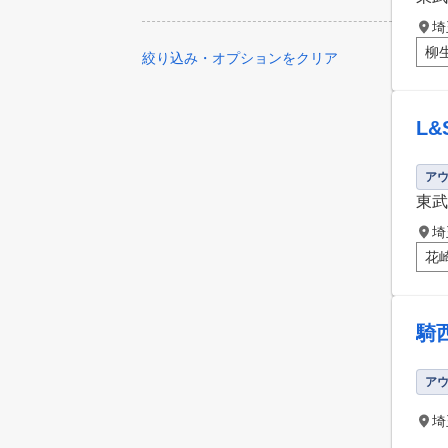
埼
柳
絞り込み・オプションをクリア
L
ア
東武
埼
花
騎
ア
埼