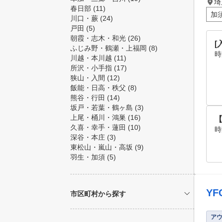
埼
春日部
(11)
加
川口・蕨
(24)
戸田
(5)
朝霞・志木・和光
(26)
ふじみ野・鶴瀬・上福岡
(8)
時
川越・本川越
(11)
所沢・小手指
(17)
狭山・入間
(12)
飯能・日高・秩父
(8)
熊谷・行田
(14)
坂戸・若葉・鶴ヶ島
(3)
上尾・桶川・鴻巣
(16)
久喜・幸手・蓮田
(10)
時
深谷・本庄
(3)
東松山・嵐山・高坂
(9)
羽生・加須
(5)
Y
市区町村から探す
ア