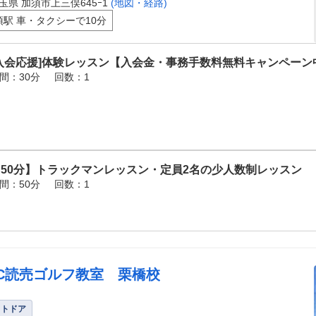
玉県 加須市上三俣645ｰ1
(地図・経路)
須駅 車・タクシーで10分
[入会応援]体験レッスン【入会金・事務手数料無料キャンペーン
間：30分
回数：1
【50分】トラックマンレッスン・定員2名の少人数制レッスン
間：50分
回数：1
FC読売ゴルフ教室 栗橋校
ウトドア