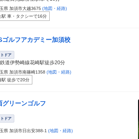
玉県 加須市大越3675
(地図・経路)
生駅 車・タクシーで16分
&Sゴルフアカデミー加須校
ウトドア
鉄道伊勢崎線花崎駅徒歩20分
玉県 加須市南篠崎1358
(地図・経路)
崎駅 徒歩で20分
西グリーンゴルフ
ウトドア
玉県 加須市日出安388-1
(地図・経路)