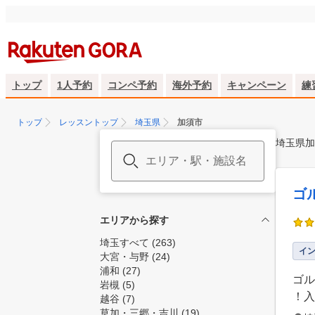
トップ
1人予約
コンペ予約
海外予約
キャンペーン
練
トップ
レッスントップ
埼玉県
加須市
埼玉県加
ゴ
エリアから探す
埼玉すべて
(263)
イ
大宮・与野
(24)
浦和
(27)
ゴル
岩槻
(5)
！入
越谷
(7)
草加・三郷・吉川
(19)