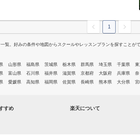
1
ン一覧。好みの条件や地図からスクールやレッスンプランを探すことが
県
山形県
福島県
茨城県
栃木県
群馬県
埼玉県
千葉県
東
県
富山県
石川県
福井県
滋賀県
京都府
大阪府
兵庫県
奈
県
愛媛県
高知県
福岡県
佐賀県
長崎県
熊本県
大分県
宮
すすめ
楽天について