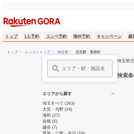
トップ
1人予約
コンペ予約
海外予約
キャンペーン
練
トップ
レッスントップ
埼玉県
児玉郡 美里町
埼玉県児
検索条
エリアから探す
埼玉すべて
(263)
大宮・与野
(24)
浦和
(27)
岩槻
(5)
越谷
(7)
草加・三郷・吉川
(19)