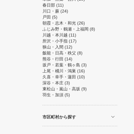
春日部
(11)
川口・蕨
(24)
戸田
(5)
朝霞・志木・和光
(26)
ふじみ野・鶴瀬・上福岡
(8)
川越・本川越
(11)
所沢・小手指
(17)
狭山・入間
(12)
飯能・日高・秩父
(8)
熊谷・行田
(14)
坂戸・若葉・鶴ヶ島
(3)
上尾・桶川・鴻巣
(16)
久喜・幸手・蓮田
(10)
深谷・本庄
(3)
東松山・嵐山・高坂
(9)
羽生・加須
(5)
市区町村から探す