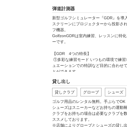
弾道計測器
新型ゴルフシミュレーター『GDR』を導入
スクリーンにプロジェクターから投影さ
フ機器。

GolfzonGDRは室内練習、レッスンに
ーです。

【GDR　4つの特長】

 ①多彩な練習モード いつもの環境で練習したり、基礎の再確認や苦手シチ
ュエーションでの特訓など目的に合わせ
とができます。

 ゲーム感覚で楽しみながら上達できるモードもあり、退屈だと思われがち
貸し出し
な「練習」を習慣付けることが期待できます
貸しクラブ
グローブ
シューズ
②マイモ動画でスイングチェック 正面後
スロー再生、コマ送りすることができ専
ゴルフ用品のレンタル無料。手ぶらでOK！
もできます。

シューズはスニーカーなどお持ちの運動
 また、線を引いてスイングのズレや動きを確認できたり、8つのポジション
クラブをお持ちの場合は必要なクラブを
をプロと比較してチェックすることができ
ススメしております。

※店舗によりグローブとシューズの貸し