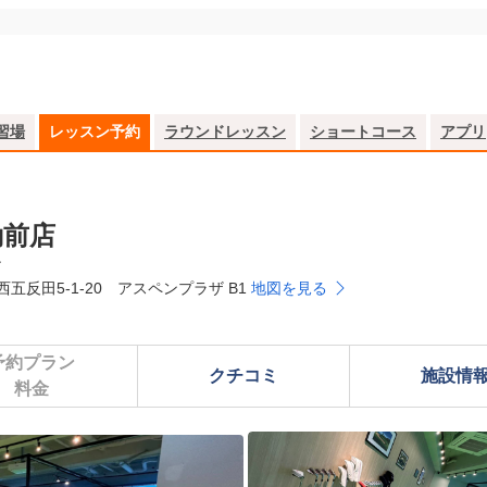
習場
レッスン予約
ラウンドレッスン
ショートコース
アプリ
不動前店
ン
西五反田5-1-20 アスペンプラザ B1
地図を見る
予約プラン

クチコミ
施設情
料金