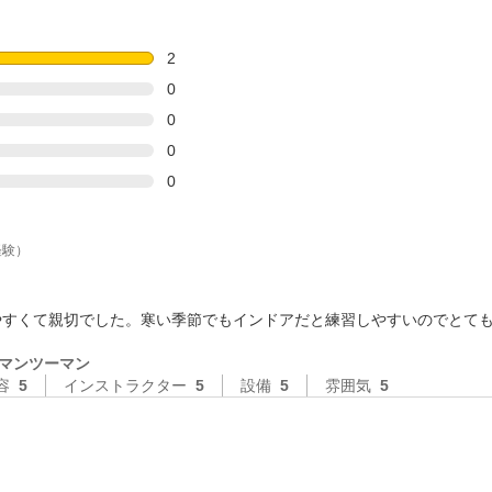
2
0
0
0
0
経験）
やすくて親切でした。寒い季節でもインドアだと練習しやすいのでとて
マンツーマン
容
5
インストラクター
5
設備
5
雰囲気
5