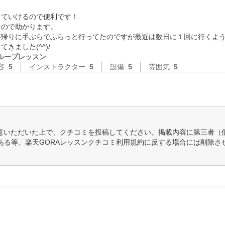
ていけるので便利です！

ので助かります。

帰りに手ぶらでふらっと行ってたのですが最近は数日に１回に行くよう
ループレッスン
容
5
インストラクター
5
設備
5
雰囲気
5
意いただいた上で、クチコミを投稿してください。掲載内容に第三者（
ある等、楽天GORAレッスンクチコミ利用規約に反する場合には削除さ