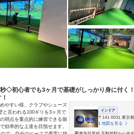
30秒◇初心者でも3ヶ月で基礎がしっかり身に付く
す！
めやすい様、クラブやシューズ
インドア
と言われる100ギリを3ヶ月で
〒141-0031 東
の弱点を重点的に練習できる個
1
地図を見る
で効率的な上達を目指せます。

るので、自分のペースで着実に技
東急目黒線 不動前駅から徒歩