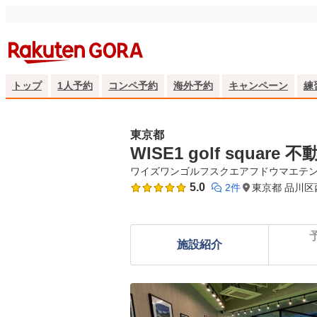
トップ
1人予約
コンペ予約
海外予約
キャンペーン
練
東京都
WISE1 golf square 
ワイズワンゴルフスクエアフドウマエテ
5.0
2件
東京都 品川区
施設紹介