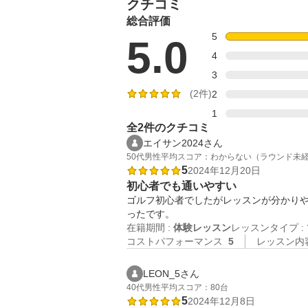
クチコミ
総合評価
5
5.0
4
3
(2件)
2
1
全2件のクチコミ
エイサン2024さん
50代
男性
平均スコア：わからない（ラウンド未
5
2024年12月20日
初心者でも通いやすい
ゴルフ初心者でしたがレッスンが分かり
ったです。
在籍期間 :
体験レッスン
レッスンタイプ :
コストパフォーマンス
5
レッスン内
LEON_5さん
40代
男性
平均スコア：80台
5
2024年12月8日