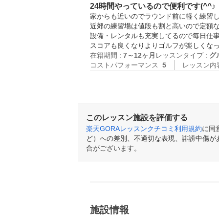
24時間やっているので便利です(^^♪
家からも近いのでラウンド前に軽く練習し
近郊の練習場は値段も割と高いので定額な
設備・レンタルも充実してるので毎日仕事
在籍期間 :
7～12ヶ月
レッスンタイプ :
グ
コストパフォーマンス
5
レッスン内
このレッスン施設を評価する
楽天GORAレッスンクチコミ利用規約
に同
ど）への差別、不適切な表現、誹謗中傷が
合がございます。
施設情報