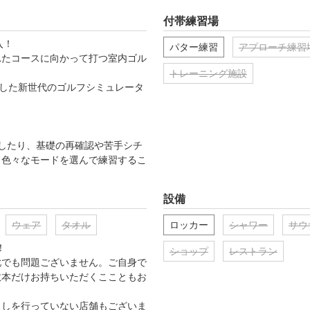
付帯練習場
！

パター練習
アプローチ練習
れたコースに向かって打つ室内ゴル
トレーニング施設
特化した新世代のゴルフシミュレータ
て色々なモードを選んで練習するこ
設備
。 

ウェア
タオル
ロッカー
シャワー
サウ
方のスイング動画を録画、再生、
用アプリにスイングを保存すること


ショップ
レストラン
靴でも問題ございません。ご自身で
数本だけお持ちいただくここともお
ます。

出しを行っていない店舗もございま