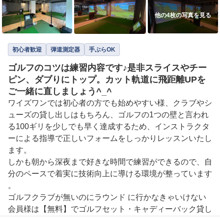
他の4枚の写真を見る
初心者歓迎
弾道測定器
手ぶらOK
ゴルフのコツは練習内容です♪是非スライスやチー
ピン、ダブりにトップ。カット軌道に飛距離UPを
ご一緒に直しましょう^_^
ワイズワンでは初心者の方でも始めやすい様、クラブやシ
ューズの貸し出しはもちろん、ゴルフの1つの壁と言われ
る100ギリを少しでも早く達成するため、インストラクタ
ーによる指導で正しいフォームをしっかりレッスンいたし
ます。

しかも朝から深夜まで好きな時間で練習ができるので、自
分のペースで着実に技術向上に導ける環境が整っています
。

ゴルフクラブが無いのにラウンド に行かなきゃいけない
会員様は【無料】でゴルフセット・キャディーバック貸し