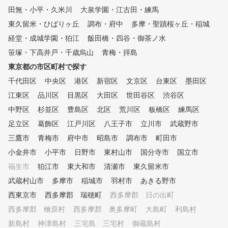
田無・小平・久米川
大泉学園・江古田・練馬
東久留米・ひばりヶ丘
調布・府中
多摩・聖蹟桜ヶ丘・稲城
経堂・成城学園・狛江
飯田橋・四谷・御茶ノ水
笹塚・下高井戸・千歳烏山
青梅・拝島
東京都の市区町村で探す
千代田区
中央区
港区
新宿区
文京区
台東区
墨田区
江東区
品川区
目黒区
大田区
世田谷区
渋谷区
中野区
杉並区
豊島区
北区
荒川区
板橋区
練馬区
足立区
葛飾区
江戸川区
八王子市
立川市
武蔵野市
三鷹市
青梅市
府中市
昭島市
調布市
町田市
小金井市
小平市
日野市
東村山市
国分寺市
国立市
福生市
狛江市
東大和市
清瀬市
東久留米市
武蔵村山市
多摩市
稲城市
羽村市
あきる野市
西東京市
西多摩郡 瑞穂町
西多摩郡 日の出町
西多摩郡 檜原村
西多摩郡 奥多摩町
大島町
利島村
新島村
神津島村
三宅島 三宅村
御蔵島村