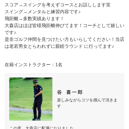
スコア→スイングを考えずコースとお話しします笑

スイング→メンタルと練習内容です♪

飛距離→多数実績あります！

大森店はほぼ皆様飛距離伸びてます！コーチとして嬉しい
です♪

是非ゴルフ仲間を見つけたい方もいらしてください！当店
は老若男女とらわれずに親睦ラウンド に行ってます♪

在籍インストラクター：1名
谷　喜 一 郎
楽しみながらコツを掴んで頂きま
す
この度、大森店に配属になりました、
