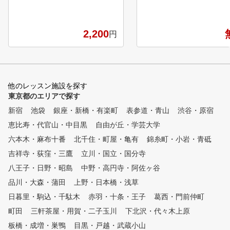
いただけます。 60分間のパー
近の立地と無料レンタルクラブ
ソナルレッスンも行ってい
、レンタルシューズもご用意し
で日々のお悩み解決やスキ
ておりますので、お仕事帰りな
2,200
円
ップをしていただける環境
どでも手ぶらでゴルフスクール
用意しています。
に通う事ができます。 コーチ
陣はゴルフ未経験者も多く教え
てきた経験豊富なコーチ陣とな
っておりますので、安心してゴ
他のレッスン施設を探す
ルフデビューしていただけます
東京都のエリアで探す
。ゴルフ未経験の方にはクラブ
新宿
の握り方から、正しいアドレス
池袋
銀座・新橋・有楽町
表参道・青山
渋谷・原宿
の取り方など基礎からしっかり
恵比寿・代官山・中目黒
自由が丘・学芸大学
と御教え致しますので、ご安心
六本木・麻布十番
北千住・町屋・亀有
錦糸町・小岩・青砥
ください。 上級者の方には、
ツアープロのコーチも担当する
吉祥寺・荻窪・三鷹
立川・国立・国分寺
、ヘッドコーチの大本研太郎の
八王子・日野・昭島
中野・高円寺・阿佐ヶ谷
ゴルフ上達理論の『グラビティ
品川・大森・蒲田
メソッド』やスイング解析、弾
上野・日本橋・浅草
道測定機などを利用してご満足
日暮里・駒込・千駄木
赤羽・十条・王子
葛西・門前仲町
頂けるレッスンの提供を目指し
町田
三軒茶屋・用賀・二子玉川
下北沢・代々木上原
ております。
板橋・成増・巣鴨
目黒・戸越・武蔵小山