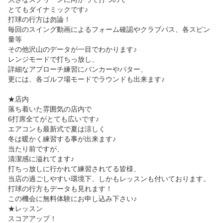
とてもダイナミックです♪

打球の行方は勿論！

毎回のスイング動画によるフォーム確認やクラブパス、各スピン
量等

その他沢山のデータが一目でわかります♪

レンジモードで打ちっ放し、

詳細なアプローチ練習にバンカーやパター、

更には、各ゴルフ場モードでラウンドも出来ます♪

★店内

落ち着いた雰囲気の店内で

6打席全てがとても広いです♪

エアコンも最新式で夏は涼しく

冬は暖かく練習する事が出来ます♪

当たり前ですが、

清潔感に溢れてます♪

打ちっ放しに行かれて練習されてる皆様、

当店の過ごしやすい環境下、しかもレッスンも付いております。
打球の行方もデータも見れます！

この機会に無料体験にお申し込み下さい♪

★レッスン

スコアアップ！
