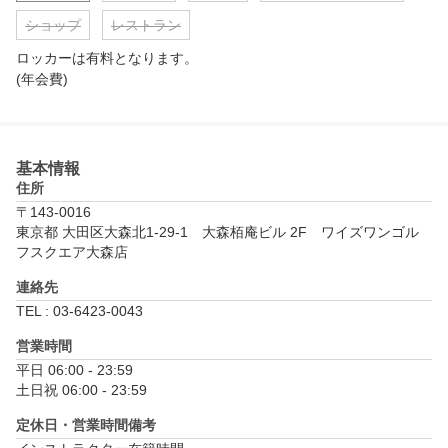
店長の私が毎日綺麗に清掃するので

ショップ
レストラン
清潔感に溢れてます♪

ロッカーは有料となります。

打ちっ放しに行かれて練習されてる皆様、

当店の過ごしやすい環境下、しかもレッスンも付いております。
(年会費)
打球の行方もデータも見れます！

この機会に無料体験にお申し込み下さい♪

★レッスン

基本情報
スコアアップ！

住所
飛距離を伸ばしたい！

〒143-0016
長年悩まされてるカット軌道を治したい！

東京都 大田区大森北1-29-1　大森栢庵ビル 2F　ワイズワンゴル
スライス、チーピン、ダブりにトップを治したい！

フスクエア大森店
ゴルフを始めてみたい。等

何でもお任せ下さい♪

連絡先
店長　谷

TEL : 03-6423-0043
#ゴルフレッスン

営業時間
#コースレッスン

平日 06:00 - 23:59

#大田区ゴルフスクール

土日祝 06:00 - 23:59
#大森ゴルフスクール

#大森ゴルフレッスン無料体験

定休日・営業時間備考
#大田区ゴルフレッスン無料体験
