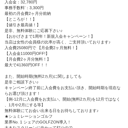
0除く)
入会金：32,780円

事務手数料’：3,300円

最初の月会費2ヶ月分前納

【ところが！！】

【値引き最高値！】

是非、無料体験にご応募下さい♪

【おかげさまで1周年！新規入会キャンペーン！】

当店は女性の会員様の比率が高く、ご支持頂いております♪

入会費25080円で 【月会費2ヶ月無料！】

【入会金11000円OFF!】

【月会費2ヶ月分無料！】

最大で41360円OFF！！

また、開始時期(無料2カ月)に関しましても

是非ご相談下さい♪

キャンペーン終了前に入会費をお支払い頂き、開始時期を現在な
らお選び頂けます！

【例-12月に入会費をお支払い。開始(無料2カ月)を12月ではなく
、1月や2月にする等】

無料体験にてお会い出来る日をお待ちしております♪

★シュミレーションゴルフ

業界No. 1 シェアのGOLFZON導入！

大きなスクリーンに向かって打つので
