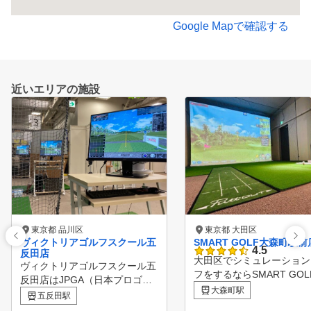
Google Mapで確認する
近いエリアの施設
東京都 品川区
東京都 大田区
ヴィクトリアゴルフスクール五
SMART GOLF大森町駅前
4.5
反田店
大田区でシミュレーション
ヴィクトリアゴルフスクール五
フをするならSMART GOL
反田店はJPGA（日本プロゴル
！ 大森町駅前店は2ルーム
大森町駅
フ協会）公認ゴルフスクールと
五反田駅
間で集中してゴルフ練習を
して運営をしております。 駅