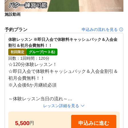
施設動画
予約プラン
申込みの流れを見る
体験レッスン ※即日入会で体験料キャッシュバック＆入会金
割引＆初月会費無料！！
初回限定
グループ(〜３名)
回数
1回
時間
120分
☆120分体験レッスン！

☆即日入会で体験料キャッシュバック＆入会金割引＆
初月会費無料！！

※入会後6か月継続必須

～体験レッスン当日の流れ～

1.ご予約

レッスン詳細を見る
ご予約のお時間の10分前位にご来場ください。

ワイズワンスタッフが館内案内・料金説明・体験レッ
5,500
申込みに進む
円
スンのご案内を致します。分からないことはなんでも