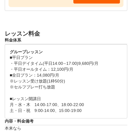
お聞きください！

2.体験レッスンスタート！

インストラクターがお客様の悩み、癖を分析しお客様
レッスン料金
にあったレッスンをしていきます。

料金体系
グループレッスンではなくインストラクターが順番に
見て回るセミプライベートレッスンとなっております
グループレッスン
。

■平日プラン

・平日デイタイム(平日14:00∼17:00)9,680円/月

3.体験お疲れさまでした！

・平日オールタイム：12,100円/月

■全日プラン：14,080円/月

ワイズワンゴルフスクエアでは体験レッスンと同じく
※レッスン受け放題(1枠50分)

お一人お一人に合わせたカリキュラムでレッスンを行
※セルフプレー打ち放題

い、ご都合の良い時間に自分のペースで通えます♪

■レッスン開講日

■レッスンタイムスケジュール

月・水・木　14:00-17:00、18:00-22:00

土・日・祝　9:00-14:00、15:00-19:00
月水木　14:00-21:50 (毎時00分スタート・17:00~17:5
0除く)

内容・料金備考
土日　　9:00~18:50（毎時00分スタート・14:00~14:5
本来なら
