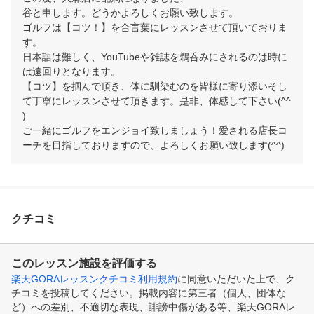
谷と申します。どうかよろしくお願い致します。

ゴルフは【コツ！】を合言葉にレッスンさせて頂いておりま
す。

日本語は難しく、YouTubeや雑誌を鵜呑みにされるのは時に
は遠回りとなります。

【コツ】を掴んで頂き、体に馴染むのを皆様に寄り添いそし
て丁寧にレッスンさせて頂きます。是非、体感して下さい(^^
)

ご一緒にゴルフをエンジョイ致しましょう！愛される店長コ
ーチを目指しておりますので、よろしくお願い致します(^^)
クチコミ
このレッスン施設を評価する
楽天GORAレッスンクチコミ利用規約
に同意いただいた上で、ク
チコミを投稿してください。掲載内容に第三者（個人、団体な
ど）への差別、不適切な表現、誹謗中傷がある等、楽天GORAレ