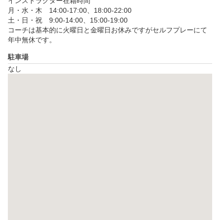
インストラクター在籍時間

#大森海岸ゴルフスクール

月・水・木　14:00-17:00、18:00-22:00

#大井町ゴルフスクール

土・日・祝　9:00-14:00、15:00-19:00

#蒲田ゴルフスクール

コーチは基本的に火曜日と金曜日お休みですがセルフプレーにて
#京浜東北線ゴルフスクール

年中無休です。
#大田区シュミレーションゴルフ

#大森シュミレーションゴルフ

駐車場
#大田区クラブフィティング

なし
#ゴルフ初心者

#スライス治したい#フック治したい

#ダブり治したい#トップ治したい

#飛距離伸ばしたい
