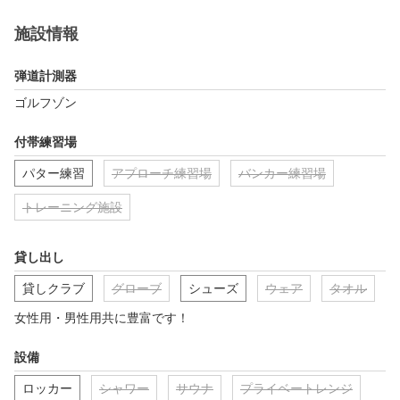
らお選び頂けます！

無料体験にてお会い出来る日をお待ちしております♪

施設情報
★シュミレーションゴルフ

弾道計測器
業界No. 1 シェアのGOLFZON導入！

大きなスクリーンに向かって打つので

ゴルフゾン
とてもダイナミックです♪

打球の行方は勿論！

付帯練習場
毎回のスイング動画によるフォーム確認や

クラブパス、各スピン量等

パター練習
アプローチ練習場
バンカー練習場
その他沢山のデータが一目でわかります♪

そして、携帯アプリでいつでもどこでもスイングやデータを確認
トレーニング施設
する事が可能です！

レンジモードで打ちっ放し、

詳細なアプローチ練習にバンカーやパター、

貸し出し
更には、各ゴルフ場モードでラウンドも出来ます♪

貸しクラブ
グローブ
シューズ
ウェア
タオル
★店内

女性用・男性用共に豊富です！
落ち着いた雰囲気の店内で

6打席全てがとても広いです♪

設備
エアコンも最新式で夏は涼しく

冬は暖かく練習する事が出来ます♪

ロッカー
シャワー
サウナ
プライベートレンジ
当たり前ですが、
