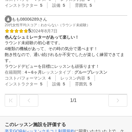
インストラクター
5
設備
5
雰囲気
5
もも08006289さん
20代
女性
平均スコア：わからない（ラウンド未経験）
5
2024年8月7日
色んなシュミレーターがあって楽しい！
ラウンド未経験の初心者です。

4種類の機械があって、その時の気分で選べます！

飽き性なので、通い続けれるか不安でしたが楽しく練習できてま
す。

ラウンドデビューを目標にレッスンも頑張ります！
在籍期間 :
4～6ヶ月
レッスンタイプ :
グループレッスン
コストパフォーマンス
4
レッスン内容
5
インストラクター
5
設備
5
雰囲気
5
1/1
このレッスン施設を評価する
楽天GORAレッスンクチコミ利用規約
に同意いただいた上で、ク