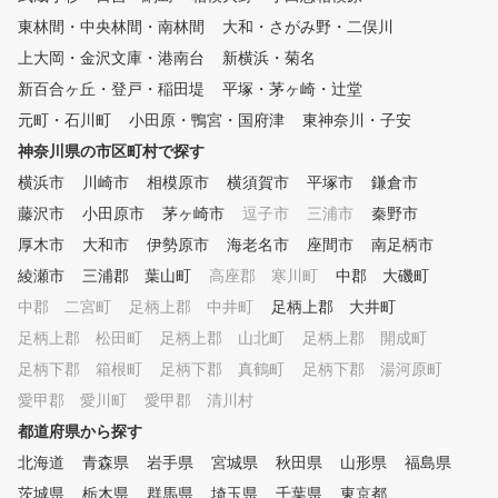
東林間・中央林間・南林間
大和・さがみ野・二俣川
上大岡・金沢文庫・港南台
新横浜・菊名
新百合ヶ丘・登戸・稲田堤
平塚・茅ヶ崎・辻堂
元町・石川町
小田原・鴨宮・国府津
東神奈川・子安
神奈川県の市区町村で探す
横浜市
川崎市
相模原市
横須賀市
平塚市
鎌倉市
藤沢市
小田原市
茅ヶ崎市
逗子市
三浦市
秦野市
厚木市
大和市
伊勢原市
海老名市
座間市
南足柄市
綾瀬市
三浦郡 葉山町
高座郡 寒川町
中郡 大磯町
中郡 二宮町
足柄上郡 中井町
足柄上郡 大井町
足柄上郡 松田町
足柄上郡 山北町
足柄上郡 開成町
足柄下郡 箱根町
足柄下郡 真鶴町
足柄下郡 湯河原町
愛甲郡 愛川町
愛甲郡 清川村
都道府県から探す
北海道
青森県
岩手県
宮城県
秋田県
山形県
福島県
茨城県
栃木県
群馬県
埼玉県
千葉県
東京都