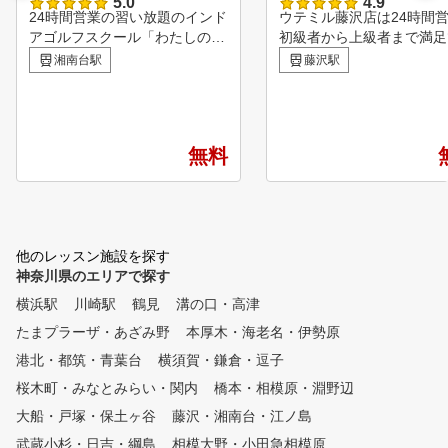
5.0
4.9
24時間営業の習い放題のインド
ウテミル藤沢店は24時間
アゴルフスクール「わたしのゴ
初級者から上級者まで満足
ルフ湘南台店」 小田急線、相
る多様なレッスンプランを
湘南台駅
藤沢駅
鉄線｢湘南台駅｣西口より徒歩3
しています。 プランの料
分にあります。 ゴルフ初心者
でラウンド会に参加でき自
や女性の方大歓迎で、無料体験
あったスイングを一緒に見
レッスン受付中！ ゴルフクラ
てくれる経験値豊富なレッ
無料
ブ・シューズ・グローブは無料
プロが教えてくれます。 
レンタルなので手ぶらでOK！
のキャディーバック置き場
全打席オリジナルスイング解析
置しており無料貸出も満遍
機完備！弾道測定機「スカイト
取り揃えている為手ぶらで
ラック」も利用可能！ 全6打席
Kです。 まずはお気軽に体
他のレッスン施設を探す
の内、1打席はレフティ優先打
ッスンへお越しください。
神奈川県のエリアで探す
席です。レフティ用のレンタル
クラブもご用意しています！
横浜駅
川崎駅
鶴見
溝の口・高津
系列全店の利用が可能で、レッ
たまプラーザ・あざみ野
本厚木・海老名・伊勢原
スンだけでなく、 打ちっぱな
しとして施設をご利用いただく
港北・都筑・青葉台
横須賀・鎌倉・逗子
ことも可能です！
桜木町・みなとみらい・関内
橋本・相模原・淵野辺
大船・戸塚・保土ヶ谷
藤沢・湘南台・江ノ島
武蔵小杉・日吉・綱島
相模大野・小田急相模原