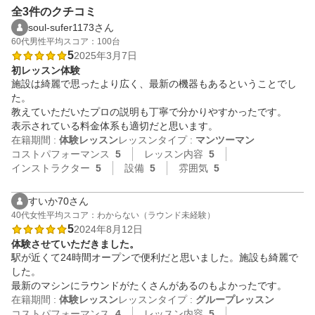
全3件のクチコミ
soul-sufer1173さん
60代
男性
平均スコア：100台
5
2025年3月7日
初レッスン体験
施設は綺麗で思ったより広く、最新の機器もあるということでし
た。

教えていただいたプロの説明も丁寧で分かりやすかったです。

表示されている料金体系も適切だと思います。
在籍期間 :
体験レッスン
レッスンタイプ :
マンツーマン
コストパフォーマンス
5
レッスン内容
5
インストラクター
5
設備
5
雰囲気
5
すいか70さん
40代
女性
平均スコア：わからない（ラウンド未経験）
5
2024年8月12日
体験させていただきました。
駅が近くて24時間オープンで便利だと思いました。施設も綺麗で
した。

最新のマシンにラウンドがたくさんがあるのもよかったです。
在籍期間 :
体験レッスン
レッスンタイプ :
グループレッスン
コストパフォーマンス
4
レッスン内容
5