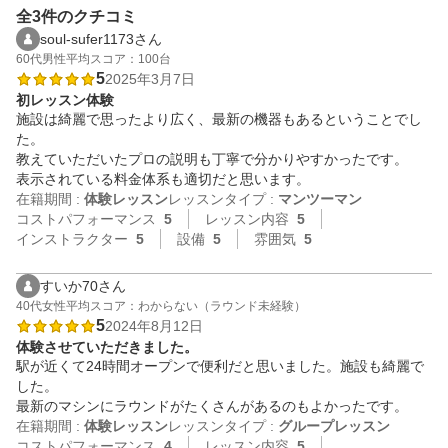
全3件のクチコミ
soul-sufer1173さん
60代
男性
平均スコア：100台
5
2025年3月7日
初レッスン体験
施設は綺麗で思ったより広く、最新の機器もあるということでし
た。

教えていただいたプロの説明も丁寧で分かりやすかったです。

表示されている料金体系も適切だと思います。
在籍期間 :
体験レッスン
レッスンタイプ :
マンツーマン
コストパフォーマンス
5
レッスン内容
5
インストラクター
5
設備
5
雰囲気
5
すいか70さん
40代
女性
平均スコア：わからない（ラウンド未経験）
5
2024年8月12日
体験させていただきました。
駅が近くて24時間オープンで便利だと思いました。施設も綺麗で
した。

最新のマシンにラウンドがたくさんがあるのもよかったです。
在籍期間 :
体験レッスン
レッスンタイプ :
グループレッスン
コストパフォーマンス
4
レッスン内容
5