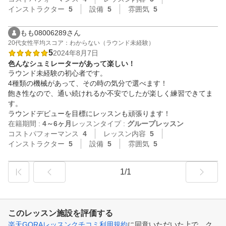
インストラクター
5
設備
5
雰囲気
5
もも08006289さん
20代
女性
平均スコア：わからない（ラウンド未経験）
5
2024年8月7日
色んなシュミレーターがあって楽しい！
ラウンド未経験の初心者です。

4種類の機械があって、その時の気分で選べます！

飽き性なので、通い続けれるか不安でしたが楽しく練習できてま
す。

ラウンドデビューを目標にレッスンも頑張ります！
在籍期間 :
4～6ヶ月
レッスンタイプ :
グループレッスン
コストパフォーマンス
4
レッスン内容
5
インストラクター
5
設備
5
雰囲気
5
1/1
このレッスン施設を評価する
楽天GORAレッスンクチコミ利用規約
に同意いただいた上で、ク