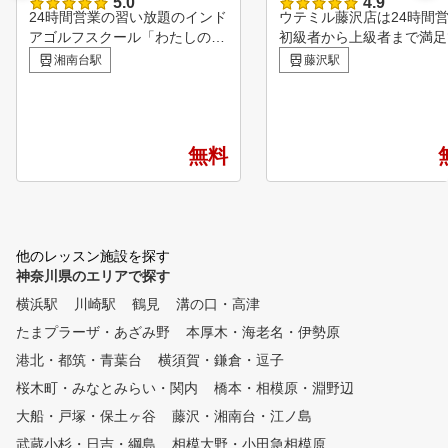
5.0
4.9
24時間営業の習い放題のインド
ウテミル藤沢店は24時間
アゴルフスクール「わたしのゴ
初級者から上級者まで満足
ルフ湘南台店」 小田急線、相
る多様なレッスンプランを
湘南台駅
藤沢駅
鉄線｢湘南台駅｣西口より徒歩3
しています。 プランの料
分にあります。 ゴルフ初心者
でラウンド会に参加でき自
や女性の方大歓迎で、無料体験
あったスイングを一緒に見
レッスン受付中！ ゴルフクラ
てくれる経験値豊富なレッ
無料
ブ・シューズ・グローブは無料
プロが教えてくれます。 
レンタルなので手ぶらでOK！
のキャディーバック置き場
全打席オリジナルスイング解析
置しており無料貸出も満遍
機完備！弾道測定機「スカイト
取り揃えている為手ぶらで
ラック」も利用可能！ 全6打席
Kです。 まずはお気軽に体
他のレッスン施設を探す
の内、1打席はレフティ優先打
ッスンへお越しください。
神奈川県のエリアで探す
席です。レフティ用のレンタル
クラブもご用意しています！
横浜駅
川崎駅
鶴見
溝の口・高津
系列全店の利用が可能で、レッ
たまプラーザ・あざみ野
本厚木・海老名・伊勢原
スンだけでなく、 打ちっぱな
しとして施設をご利用いただく
港北・都筑・青葉台
横須賀・鎌倉・逗子
ことも可能です！
桜木町・みなとみらい・関内
橋本・相模原・淵野辺
大船・戸塚・保土ヶ谷
藤沢・湘南台・江ノ島
武蔵小杉・日吉・綱島
相模大野・小田急相模原