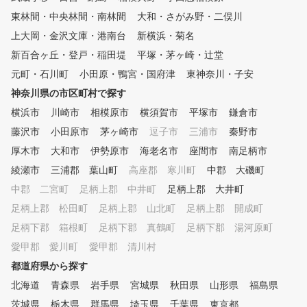
東林間・中央林間・南林間
大和・さがみ野・二俣川
上大岡・金沢文庫・港南台
新横浜・菊名
新百合ヶ丘・登戸・稲田堤
平塚・茅ヶ崎・辻堂
元町・石川町
小田原・鴨宮・国府津
東神奈川・子安
神奈川県の市区町村で探す
横浜市
川崎市
相模原市
横須賀市
平塚市
鎌倉市
藤沢市
小田原市
茅ヶ崎市
逗子市
三浦市
秦野市
厚木市
大和市
伊勢原市
海老名市
座間市
南足柄市
綾瀬市
三浦郡 葉山町
高座郡 寒川町
中郡 大磯町
中郡 二宮町
足柄上郡 中井町
足柄上郡 大井町
足柄上郡 松田町
足柄上郡 山北町
足柄上郡 開成町
足柄下郡 箱根町
足柄下郡 真鶴町
足柄下郡 湯河原町
愛甲郡 愛川町
愛甲郡 清川村
都道府県から探す
北海道
青森県
岩手県
宮城県
秋田県
山形県
福島県
茨城県
栃木県
群馬県
埼玉県
千葉県
東京都