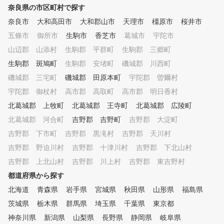
●練習環境 レッスン外でも自由
護者様も同割引にて購入可
奈良県の市区町村で探す
に練習できる 打席は24時間予
す。また、フィッティング
約可能。 アプローチエリアも
奈良市
大和高田市
大和郡山市
天理市
橿原市
桜井市
打など、ヨネックス施設に
完備し、幅広い練習に対応して
五條市
御所市
生駒市
香芝市
葛城市
宇陀市
つでも可能。成績次第では
います。 ▶パターグリーン イ
ックスとクラブ契約を結ぶ
山辺郡 山添村
生駒郡 平群町
生駒郡 三郷町
ンドアとは思えないコースさな
もいて、心強いサポートも
がらの大型のグリーン練習場。
生駒郡 斑鳩町
生駒郡 安堵町
磯城郡 川西町
られます。 ゴルフは個人競技
レッスンでのご利用やご自身で
ですが、近年活躍している
磯城郡 三宅町
磯城郡 田原本町
宇陀郡 曽爾村
自由に練習もしていただけます
プロ選手はみんなアカデミ
。 ▶バンカー 苦手なバンカー
宇陀郡 御杖村
高市郡 高取町
高市郡 明日香村
学校のゴルフ部など、集団
ショットが納得いくまで練習可
北葛城郡 上牧町
北葛城郡 王寺町
北葛城郡 広陵町
経験を経てプロゴルファー
能コースさながらの本物のバン
るケースが多くなっていま
北葛城郡 河合町
吉野郡 吉野町
吉野郡 大淀町
カーで練習が可能。 ●クラブ選
『挨拶・ルール・礼儀作法
びまでトータルサポート ゴル
吉野郡 下市町
吉野郡 黒滝村
吉野郡 天川村
ライバルや憧れの存在を見
フパートナー併設でクラブ購入
闘争心、やる気の向上』『
吉野郡 野迫川村
吉野郡 十津川村
吉野郡 下北山村
も安心。 フィッティングや工
生活による人間関係や周囲
房対応（グリップ・シャフト交
吉野郡 上北山村
吉野郡 川上村
吉野郡 東吉野村
信頼関係を育む』。ヨネッ
換）までサポートします。
都道府県から探す
ジュニアゴルフアカデミー
、ゴルフを通じて協調性・
北海道
青森県
岩手県
宮城県
秋田県
山形県
福島県
性を養うことを重要なこと
茨城県
栃木県
群馬県
埼玉県
千葉県
東京都
えて、様々なプログラムを
。勿論、技術指導に関して
神奈川県
新潟県
山梨県
長野県
静岡県
岐阜県