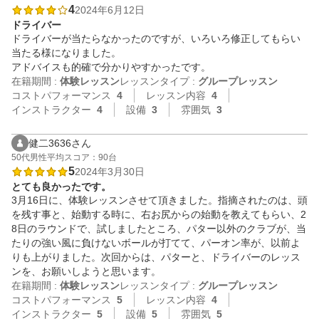
4
2024年6月12日
ドライバー
ドライバーが当たらなかったのですが、いろいろ修正してもらい
当たる様になりました。

アドバイスも的確で分かりやすかったです。
在籍期間 :
体験レッスン
レッスンタイプ :
グループレッスン
コストパフォーマンス
4
レッスン内容
4
インストラクター
4
設備
3
雰囲気
3
健二3636さん
50代
男性
平均スコア：90台
5
2024年3月30日
とても良かったです。
3月16日に、体験レッスンさせて頂きました。指摘されたのは、頭
を残す事と、始動する時に、右お尻からの始動を教えてもらい、2
8日のラウンドで、試しましたところ、パター以外のクラブが、当
たりの強い風に負けないボールが打てて、パーオン率が、以前よ
りも上がりました。次回からは、パターと、ドライバーのレッス
ンを、お願いしようと思います。
在籍期間 :
体験レッスン
レッスンタイプ :
グループレッスン
コストパフォーマンス
5
レッスン内容
4
インストラクター
5
設備
5
雰囲気
5