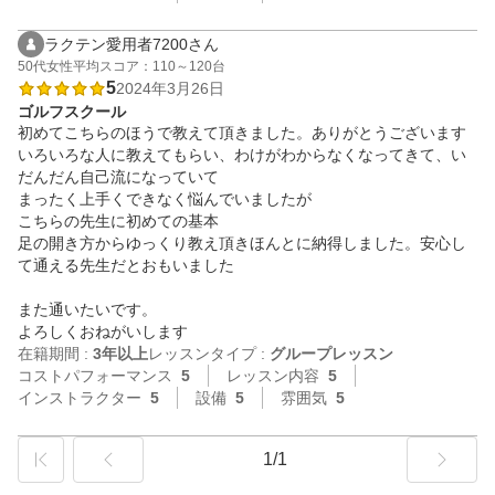
ラクテン愛用者7200さん
50代
女性
平均スコア：110～120台
5
2024年3月26日
ゴルフスクール
初めてこちらのほうで教えて頂きました。ありがとうございます

いろいろな人に教えてもらい、わけがわからなくなってきて、い
だんだん自己流になっていて

まったく上手くできなく悩んでいましたが

こちらの先生に初めての基本

足の開き方からゆっくり教え頂きほんとに納得しました。安心し
て通える先生だとおもいました

また通いたいです。

よろしくおねがいします
在籍期間 :
3年以上
レッスンタイプ :
グループレッスン
コストパフォーマンス
5
レッスン内容
5
インストラクター
5
設備
5
雰囲気
5
1/1