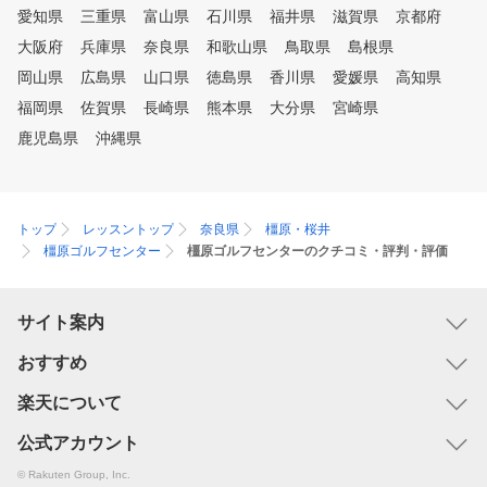
長により個人差があるため
愛知県
三重県
富山県
石川県
福井県
滋賀県
京都府
々にあったレベルで技術指
大阪府
兵庫県
奈良県
和歌山県
鳥取県
島根県
行っていきます。 当アカデミ
ーは、ジュニアゴルファー
岡山県
広島県
山口県
徳島県
香川県
愛媛県
高知県
の拡大に向けスタートさせ
福岡県
佐賀県
長崎県
熊本県
大分県
宮崎県
た。「スイミングスクール
操教室にするか、それとも
鹿児島県
沖縄県
フスクールにするか？」と
るほどに、ゴルフを身近な
ーツ、習い事にしていきた
考えております。クラブを
トップ
レッスントップ
奈良県
橿原・桜井
て握る子や、親御さんのゴ
橿原ゴルフセンター
橿原ゴルフセンターのクチコミ・評判・評価
経験が無い、という会員様
割以上いますが、沢山練習
ねコースデビューはもちろ
サイト案内
大会に出場するまでに成長
います。ジュニアクラブを
おすすめ
貸出しているため、気軽に
フを体験できます。また、
楽天について
校入学前のお子さまも多く
れています。 全国200校以上の
公式アカウント
ジュニアスポーツスクール
© Rakuten Group, Inc.
グループだからこそ通いや