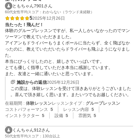
ともちゃん7901さん
60代
女性
平均スコア：わからない（ラウンド未経験）
5
2025年12月26日
当たった！飛んだ！
体験のグループレッスンですが、私一人しかいなかったのでマン
ツーマンで教えていただきました。

アイアンもドライバーもうまくボールに当たらず、全く飛ばなか
ったのに、教えていただいたらドライバーも飛ぶようになりまし
た。

本当にびっくりしたのと、嬉しさでいっぱいです。

とても優しく指導していただき本当に感謝しています。

また、友達と一緒に通いたいと思っています。
施設からの返信
2025年12月26日
この度は、体験レッスンを受けて頂きありがとうございました
。喜んで頂き嬉しく思います。またいつでもお越しください。
在籍期間 :
体験レッスン
レッスンタイプ :
グループレッスン
コストパフォーマンス
5
レッスン内容
5
インストラクター
5
設備
5
雰囲気
5
くんちゃん912さん
50代
女性
平均スコア：130台以上