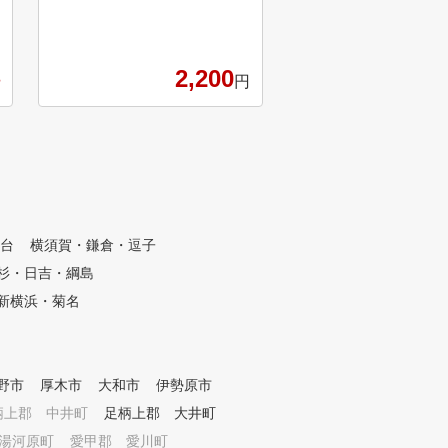
呼んでいる運動プログラムによ
プランにより1名〜3名 02.駐車
るボディ・コンディショニング
場完備×24時間営業全
により、健康的に楽しく、体力
車場を完備。 マイクラ
2,200
に自信のない方でも易しく上達
って、いつでも好きな
円
できます。 ゴルフスクールＧ
グで通える24時間営業
ＨＳは、「健康的に上達する」
店舗をのぞく 03.臨場感あふれ
をモットーに、神奈川県内、横
る大型スクリーン 実際
浜、川崎、湘南地区で展開して
フ場でプレイしている
いるゴルフスクールです。 通
アルな ラウンド体験を提供 
常レッスンの他、コースで即ス
インストラクターによ
コアアップにつながるラウンド
ーマンレッスン 一般的
レッスンや、コース貸し切りレ
ープレッスンではなく、
台
横須賀・鎌倉・逗子
ッスン、手軽なショートコース
でマンツーマンレッス
杉・日吉・綱島
、上達セミナー、他にもコンペ
られます。 05.安心のセキュリ
や合宿、ゴルフツアーなどが豊
ティ対策・入口、廊下
新横浜・菊名
富にございます。
内に防犯カメラを設置 
員の駆けつけ体制・完
会員制。予約した会員
可能 06.充実のサポート体制 ・
野市
厚木市
大和市
伊勢原市
365日コールセンター
柄上郡 中井町
足柄上郡 大井町
かりやすいマニュアル
用方法を動画等でサポ
湯河原町
愛甲郡 愛川町