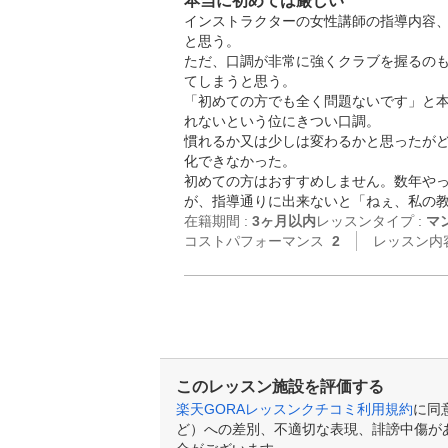
本当に初めては厳しい
インストラクターの女性講師の指導内容
と思う。

ただ、口調が非常に強くクラブを握るの
てしまうと思う。

「初めての方でも全く問題ないです」と
れないという位にきつい口調。

慣れるか又は少しは変わるかと思ったが
化できなかった。

初めての方はおすすめしません。数年やっ
在籍期間 :
3ヶ月以内
レッスンタイプ :
マ
コストパフォーマンス
2
レッスン内
このレッスン施設を評価する
楽天GORAレッスンクチコミ利用規約
に同
ど）への差別、不適切な表現、誹謗中傷が