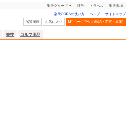
楽天グループ
証券
トラベル
楽天市場
楽天GORAの使い方
ヘルプ
サイトマップ
閲覧履歴
お気に入り
MYページ(予約の確認・変更・取消)
競技
ゴルフ用品