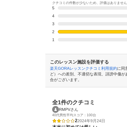
クチコミの件数が少ないため、評価はありません
5
4
3
2
1
このレッスン施設を評価する
楽天GORAレッスンクチコミ利用規約
に同
ど）への差別、不適切な表現、誹謗中傷が
合がございます。
全1件のクチコミ
RMPVさん
40代
男性
平均スコア：100台
2
2024年9月24日