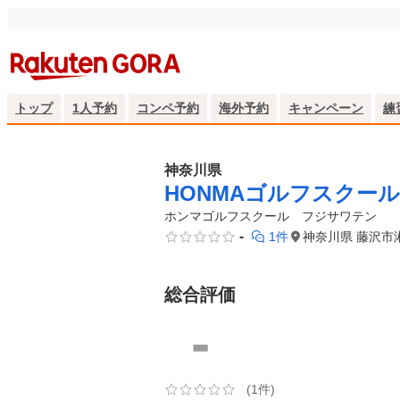
トップ
1人予約
コンペ予約
海外予約
キャンペーン
練
神奈川県
HONMAゴルフスクー
ホンマゴルフスクール　フジサワテン
-
1件
神奈川県 藤沢市湘
総合評価
-
(1件)