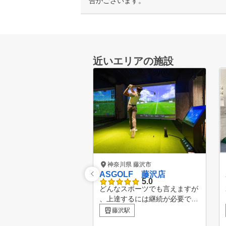
合がございます。
近いエリアの施設
神奈川県 藤沢市
ASGOLF 藤沢店
5.0
どんなスポーツでも言えますが
、上達するには継続が必要です
。 一方で、継続こそが大変で
藤沢駅
す。 継続するために大切なこ