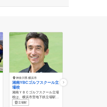
神奈川県 横浜市
神奈川県 藤沢市
湘南YBCゴルフスクール立
GOLF NEXT24 
場校
●GOLF NEXT 24の特徴
湘南ＹＢＣゴルフスクール立場
全個室×同伴無料 完全
校は、横浜市営地下鉄立場駅よ
目も気にせずプライベ
善行駅
り徒歩５分にある立場ゴルフで
間でご利用が可能。ご
立場駅
開校。 ゴルフフィットネスと
友人の同伴者は3名まで無