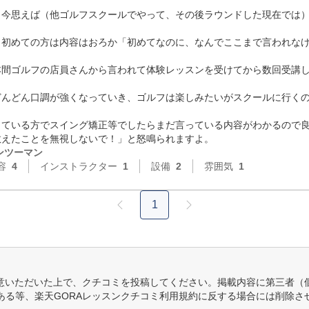
、今思えば（他ゴルフスクールでやって、その後ラウンドした現在では
も初めての方は内容はおろか「初めてなのに、なんでここまで言われな
本間ゴルフの店員さんから言われて体験レッスンを受けてから数回受講
どんどん口調が強くなっていき、ゴルフは楽しみたいがスクールに行く
ている方でスイング矯正等でしたらまだ言っている内容がわかるので良
ンツーマン
容
4
インストラクター
1
設備
2
雰囲気
1
1
意いただいた上で、クチコミを投稿してください。掲載内容に第三者（
ある等、楽天GORAレッスンクチコミ利用規約に反する場合には削除さ