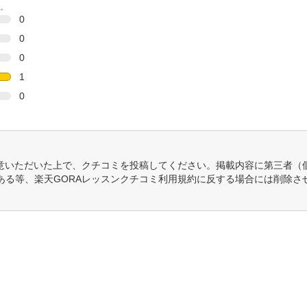
。
0
0
0
1
0
意いただいた上で、クチコミを投稿してください。掲載内容に第三者（
ある等、楽天GORAレッスンクチコミ利用規約に反する場合には削除さ