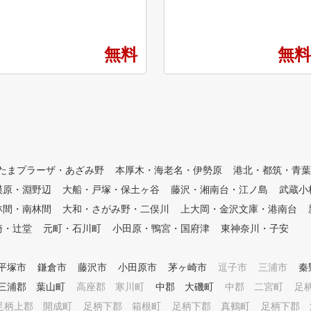
分にあります。 ゴルフ初心者
でラウンド会に参加でき自分に
や女性の方大歓迎で、無料体験
あったスイングを一緒に見つけ
レッスン受付中！ ゴルフクラ
てくれる経験値豊富なレッスン
ブ・シューズ・グローブは無料
プロが教えてくれます。 無料
無料
無料
レンタルなので手ぶらでOK！
のキャディーバック置き場を設
全打席オリジナルスイング解析
置しており無料貸出も満遍なく
機完備！弾道測定機「スカイト
取り揃えている為手ぶらでもO
ラック」も利用可能！ 全6打席
Kです。 まずはお気軽に体験レ
の内、1打席はレフティ優先打
ッスンへお越しください。
席です。レフティ用のレンタル
クラブもご用意しています！
系列全店の利用が可能で、レッ
たまプラーザ・あざみ野
本厚木・海老名・伊勢原
港北・都筑・青葉
スンだけでなく、 打ちっぱな
しとして施設をご利用いただく
模原・淵野辺
大船・戸塚・保土ヶ谷
藤沢・湘南台・江ノ島
武蔵小
ことも可能です！
林間・南林間
大和・さがみ野・二俣川
上大岡・金沢文庫・港南台
崎・辻堂
元町・石川町
小田原・鴨宮・国府津
東神奈川・子安
平塚市
鎌倉市
藤沢市
小田原市
茅ヶ崎市
逗子市
三浦市
秦
三浦郡 葉山町
高座郡 寒川町
中郡 大磯町
中郡 二宮町
足
足柄上郡 開成町
足柄下郡 箱根町
足柄下郡 真鶴町
足柄下郡 