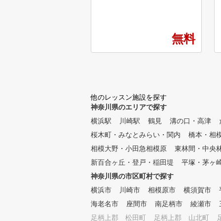
とは「楽しむこと」です。 そ
のため、ASGOLFでは 「楽し
んで」「継続できる」環境を提
供することに特に注力していま
無料
す。 「明日のゴルフが楽しみ
になる」 そんな風に思ってい
ただくよう 初心者も上級者も
楽しく通えるインドアゴルフ練
習場&スクールを目指していま
す。
他のレッスン施設を探す
神奈川県のエリアで探す
横浜駅
川崎駅
鶴見
溝の口・高津
桜木町・みなとみらい・関内
橋本・相
相模大野・小田急相模原
東林間・中央
新百合ヶ丘・登戸・稲田堤
平塚・茅ヶ
神奈川県の市区町村で探す
横浜市
川崎市
相模原市
横須賀市
海老名市
座間市
南足柄市
綾瀬市
足柄上郡 松田町
足柄上郡 山北町