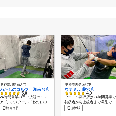
神奈川県 藤沢市
神奈川県 藤沢市
わたしのゴルフ 湘南台店
ウテミル 藤沢店
5.0
4.9
24時間営業の習い放題のインド
ウテミル藤沢店は24時間営業で
アゴルフスクール「わたしのゴ
初級者から上級者まで満足でき
ルフ湘南台店」 小田急線、相
る多様なレッスンプランを用意
湘南台駅
藤沢駅
鉄線｢湘南台駅｣西口より徒歩3
しています。 プランの料金内