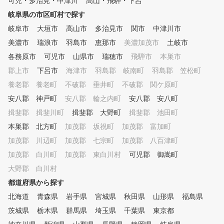
可児・多治見・中津川
高山・飛騨・下呂
岐阜県の市区町村で探す
岐阜市
大垣市
高山市
多治見市
関市
中津川市
美濃市
瑞浪市
羽島市
恵那市
美濃加茂市
土岐市
各務原市
可児市
山県市
瑞穂市
飛騨市
本巣市
郡上市
下呂市
海津市
羽島郡 岐南町
羽島郡 笠松町
養老郡 養老町
不破郡 垂井町
不破郡 関ケ原町
安八郡 神戸町
安八郡 輪之内町
安八郡 安八町
揖斐郡 揖斐川町
揖斐郡 大野町
揖斐郡 池田町
本巣郡 北方町
加茂郡 坂祝町
加茂郡 富加町
加茂郡 川辺町
加茂郡 七宗町
加茂郡 八百津町
加茂郡 白川町
加茂郡 東白川村
可児郡 御嵩町
大野郡 白川村
都道府県から探す
北海道
青森県
岩手県
宮城県
秋田県
山形県
福島県
茨城県
栃木県
群馬県
埼玉県
千葉県
東京都