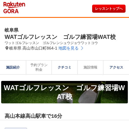
レッスントップへ
岐阜県
WATゴルフレッスン ゴルフ練習場WAT校
ワットゴルフレッスン　ゴルフレンシュウジョウワットコウ
岐阜県 高山市山口町864-1
地図を見る
予約プラン

施設紹介
クチコミ
施設情報
アクセス
料金
WATゴルフレッスン ゴルフ練習場W
AT校
高山本線高山駅車で16分