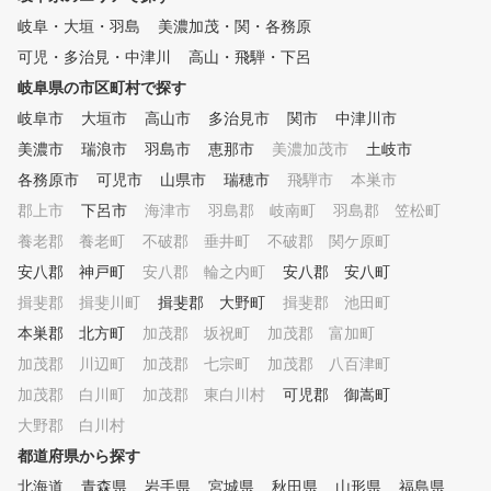
岐阜・大垣・羽島
美濃加茂・関・各務原
可児・多治見・中津川
高山・飛騨・下呂
岐阜県の市区町村で探す
岐阜市
大垣市
高山市
多治見市
関市
中津川市
美濃市
瑞浪市
羽島市
恵那市
美濃加茂市
土岐市
各務原市
可児市
山県市
瑞穂市
飛騨市
本巣市
郡上市
下呂市
海津市
羽島郡 岐南町
羽島郡 笠松町
養老郡 養老町
不破郡 垂井町
不破郡 関ケ原町
安八郡 神戸町
安八郡 輪之内町
安八郡 安八町
揖斐郡 揖斐川町
揖斐郡 大野町
揖斐郡 池田町
本巣郡 北方町
加茂郡 坂祝町
加茂郡 富加町
加茂郡 川辺町
加茂郡 七宗町
加茂郡 八百津町
加茂郡 白川町
加茂郡 東白川村
可児郡 御嵩町
大野郡 白川村
都道府県から探す
北海道
青森県
岩手県
宮城県
秋田県
山形県
福島県