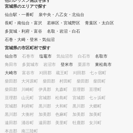
他のレッスン施設を探す
宮城県のエリアで探す
仙台駅・一番町
泉中央・八乙女・北仙台
長町・南仙台・富沢
若林区・宮城野区
青葉区・太白区
多賀城・利府・富谷
名取・岩沼・白石
石巻・大崎・登米・気仙沼
宮城県の市区町村で探す
仙台市
石巻市
塩竈市
気仙沼市
白石市
名取市
角田市
多賀城市
岩沼市
登米市
栗原市
東松島市
大崎市
富谷市
刈田郡 蔵王町
刈田郡 七ヶ宿町
柴田郡 大河原町
柴田郡 村田町
柴田郡 柴田町
柴田郡 川崎町
伊具郡 丸森町
亘理郡 亘理町
亘理郡 山元町
宮城郡 松島町
宮城郡 七ヶ浜町
宮城郡 利府町
黒川郡 大和町
黒川郡 大郷町
黒川郡 大衡村
加美郡 色麻町
加美郡 加美町
遠田郡 涌谷町
遠田郡 美里町
牡鹿郡 女川町
本吉郡 南三陸町