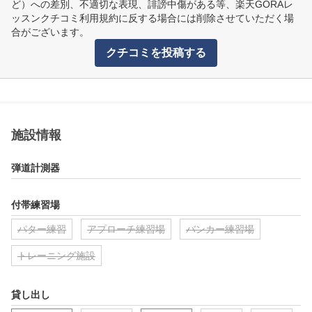
ど）への差別、不適切な表現、誹謗中傷がある等、楽天GORAレ
ッスンクチコミ利用規約に反する場合には削除させていただく場
合がございます。
クチコミを投稿する
施設情報
弾道計測器
付帯練習場
パター練習
アプローチ練習場
バンカー練習場
トレーニング施設
貸し出し