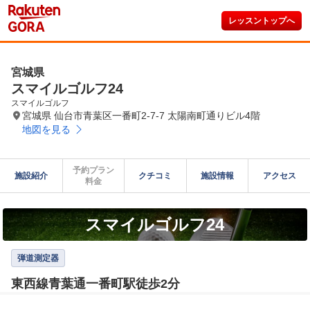
レッスントップへ
宮城県
スマイルゴルフ24
スマイルゴルフ
宮城県 仙台市青葉区一番町2-7-7 太陽南町通りビル4階
地図を見る
予約プラン

施設紹介
クチコミ
施設情報
アクセス
料金
スマイルゴルフ24
弾道測定器
東西線青葉通一番町駅徒歩2分