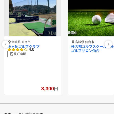
宮城県 仙台市
宮城県 仙台市
松ヶ丘ゴルフクラブ
杜の都ゴルフスクール 杜
4.0
ゴルフサロン仙台
長町南駅
3,300
円